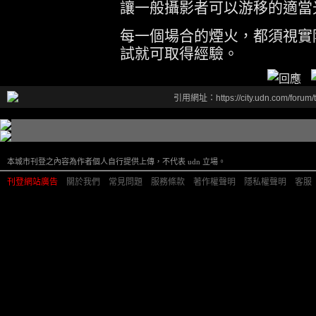
讓一般攝影者可以游移的適當
每一個場合的煙火，都須視實
試就可取得經驗。
引用網址：https://city.udn.com/forum
本城市刊登之內容為作者個人自行提供上傳，不代表 udn 立場。
刊登網站廣告
︱
關於我們
︱
常見問題
︱
服務條款
︱
著作權聲明
︱
隱私權聲明
︱
客服