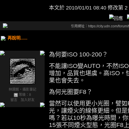
本文於
2010/01/01 08:40 修改第 2
引用網址：https://city.udn.com/forum
再說明......
為何要ISO 100-200？
不能讓ISO變AUTO，不然ISO
增加，品質也堪虞。高ISO
果也會失去。
林錫銘‧攝影筆記
為何光圈要F8？
等級：8
留言
｜
加入好友
當然可以使用更小光圈，譬如F
光，讓煙火的線條更細。但是
嗎？若以10秒為曝光時間，你
15張不同煙火型態，光圈F8