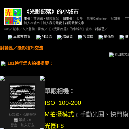
《光影部落》的小城市
市長：
林錫銘‧攝影筆記
副市長：
七琴
、
晨曦Catherine
、
程如晞
、
TT
加入本城市
｜
加入我的最愛
｜
訂閱最新文章
udn
／
城市
／
人文藝術
／
影像
／
【《光影部落》的小城市】城市
／討論區／
本城市首頁
討論區
精華區
投票區
影像館
推
討論區
／
攝影技巧交流
看回應文
101跨年煙火拍攝提要：
單眼相機：
ISO 100-200
M拍攝模式
﹝手動光圈、快門
林錫銘‧攝影筆記
等級：8
光圈F8
留言
｜
加入好友