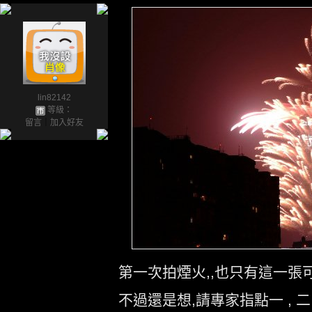
lin82142
等級：
留言
｜
加入好友
第一次拍煙火,,也只有這一張
不過還是想,請專家指點一 , 二