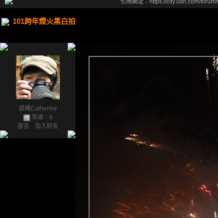
引用網址：https://city.udn.com/forum
101跨年煙火黑白拍
晨曦Catherine
等級：8
留言
｜
加入好友