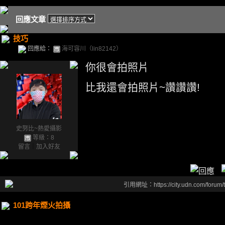
回應文章
技巧
回應給：
海可容川（lin82142）
你很會拍照片
比我還會拍照片~讚讚讚!
史努比~熱愛攝影
等級：8
留言
｜
加入好友
引用網址：https://city.udn.com/forum
101跨年煙火拍攝