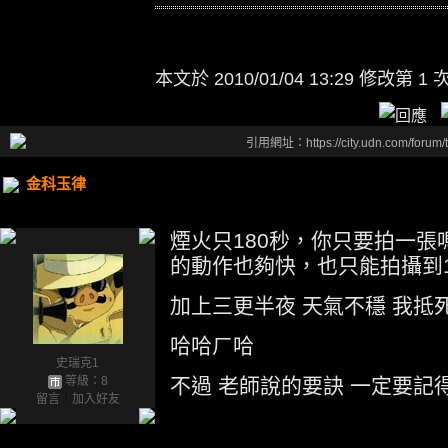
本文於
2010/01/04 13:29 修改第 1 
引用網址：https://city.udn.com/forum
金科玉律
煙火只180秒，你只要拍一張
的動作也夠快，也只能拍攝到1
加上三更半夜 天氣不穩 我抵
哈哈ㄏ哈
史瑞克1
等級：8
不過 老師說的要訣 一定要記
留言
｜
加入好友