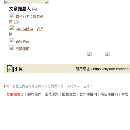
文章推薦人
(4)
質子行者：讀者逾
萬之文
馮紀游陸游：衣貫
道
貢寮煙雨
嵩麟淵明
引用網址：https://city.udn.com/for
本城市刊登之內容為作者個人自行提供上傳，不代表 udn 立場。
刊登網站廣告
︱
關於我們
︱
常見問題
︱
服務條款
︱
著作權聲明
︱
隱私權聲明
︱
客服