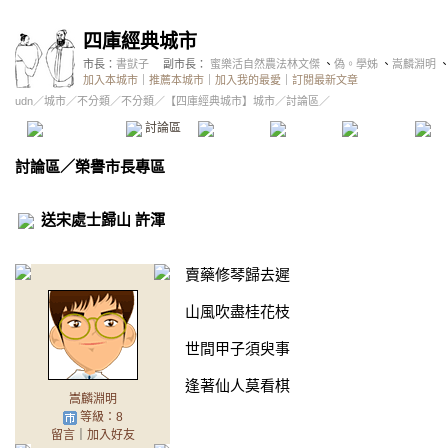
四庫經典城市
市長：
書獃子
副市長：
蜜樂活自然農法林文傑
、
偽。學姊
、
嵩麟淵明
加入本城市
｜
推薦本城市
｜
加入我的最愛
｜
訂閱最新文章
udn
／
城市
／
不分類
／
不分類
／
【四庫經典城市】城市
／討論區／
本城市首頁
討論區
精華區
投票區
影像館
推
討論區
／
榮譽市長專區
送宋處士歸山 許渾
賣藥修琴歸去遲
山風吹盡桂花枝
世間甲子須臾事
逢著仙人莫看棋
嵩麟淵明
等級：8
留言
｜
加入好友