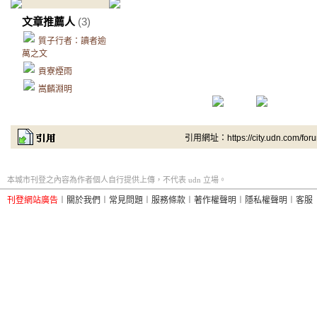
文章推薦人
(3)
質子行者：讀者逾
萬之文
貢寮煙雨
嵩麟淵明
引用網址：https://city.udn.com/for
本城市刊登之內容為作者個人自行提供上傳，不代表 udn 立場。
刊登網站廣告
︱
關於我們
︱
常見問題
︱
服務條款
︱
著作權聲明
︱
隱私權聲明
︱
客服