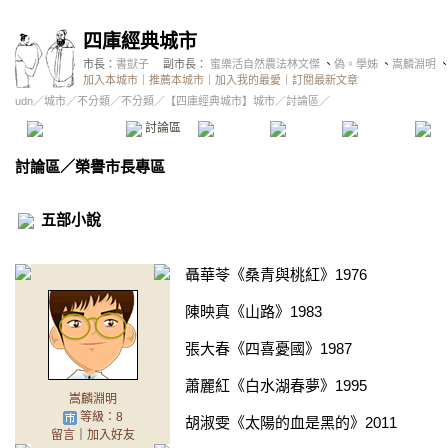
四庫經典城市
市長：
書獃子
副市長：
蜜樂活自然農法林文傑
、
偽。學姊
、
嵩麟淵明
加入本城市
｜
推薦本城市
｜
加入我的最愛
｜
訂閱最新文章
udn
／
城市
／
不分類
／
不分類
／
【四庫經典城市】城市
／討論區／
本城市首頁
討論區
精華區
投票區
影像館
推
討論區
／
榮譽市長專區
五部小說
聶華苓《桑青與桃紅》1976
陳映真《山路》1983
張大春《四喜憂國》1987
蕭麗紅《白水湖春夢》1995
嵩麟淵明
等級：8
胡淑雯《太陽的血是黑的》2011
留言
｜
加入好友