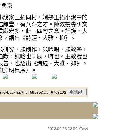
之與京
小說家王拓同村，嫻熟王拓小說中的
述頗豐，有八斗之才。陳教授專研文
貢獻宏多，此三四句之意。訏謨，大
命，語出《詩經．大雅‧抑》。
能研究，能創作，能吟唱，能教學，
通猷，謀略也；辰，時也。王教授也
辰告，也語出《詩經‧大雅‧抑》。
陶淵明集序〉。
/trackback.jsp?no=59985&aid=6763102
2023/06/23 22:50
推薦
4