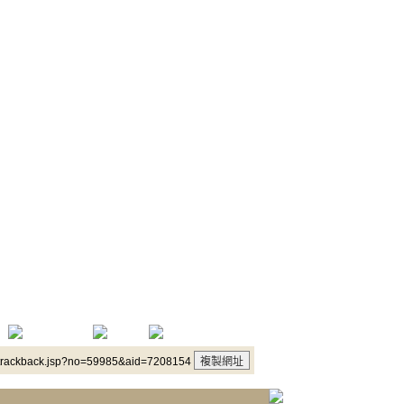
/trackback.jsp?no=59985&aid=7208154