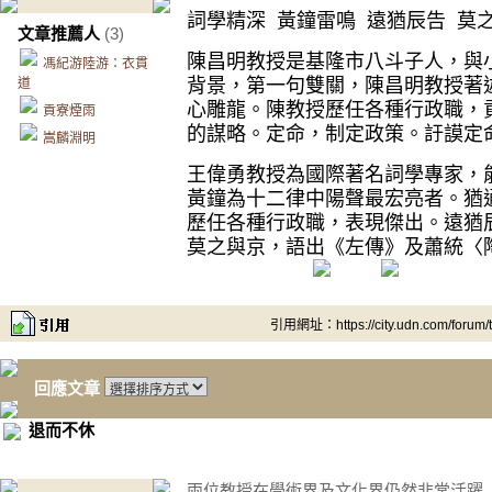
詞學精深 黃鐘雷鳴 遠猶辰告 莫
文章推薦人
(3)
陳昌明教授是基隆市八斗子人，與
馮紀游陸游：衣貫
背景，第一句雙關，陳昌明教授著
道
心雕龍。陳教授歷任各種行政職，
貢寮煙雨
的謀略。定命，制定政策。訏謨定
嵩麟淵明
王偉勇教授為國際著名詞學專家，
黃鐘為十二律中陽聲最宏亮者。猶
歷任各種行政職，表現傑出。遠猶
莫之與京，語出《左傳》及蕭統〈
引用網址：https://city.udn.com/forum
回應文章
退而不休
兩位教授在學術界及文化界仍然非常活躍