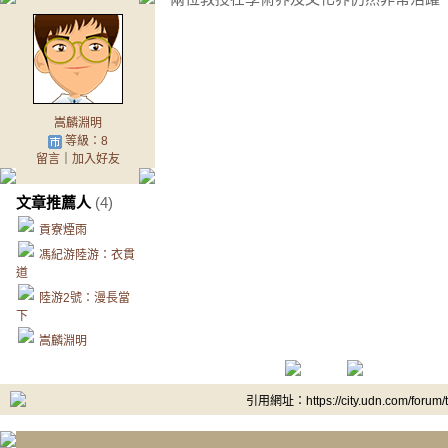
嵩麟淵明
等級：8
留言
｜
加入好友
文章推薦人
(4)
貢寮煙雨
馮紀游陸游：衣貫
道
陸游2號：漫長當
下
嵩麟淵明
引用網址：https://city.udn.com/forum