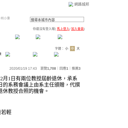
網路城邦
、
柯小秉
你還沒有登入喔(
馬上登入
/
加入會員
)
薦連結
公告區
訪客簿
市政中心
(0)
字體：
小
中
大
章
2020/01/19 17:43 瀏覽
1,708
｜回應
1
｜
推薦
3
年2月1日有兩位教授屆齡退休，承系
7日的系務會議上由系主任頒贈，代撰
退休教授合照的機會。
重若輕