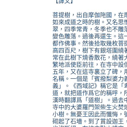
【譯文】
菩提樹，出自摩伽陁國，在
如來成道之時的樹。又名思
翠，四季常青，冬季也不雕
變色雕落。過後再還生。這
都作佛事。然後拾取幾枚菩
高四百尺，樹下有銀塔圍繞
常在此樹下燒香散花，繞著
繁地派使臣前往，在寺中設
五年，又在這寺裏立了碑，
名稱。一個是「賓撥梨婆力
義」。《西域記》稱它是「
道，就把道作爲它的稱呼，
漢時翻譯爲「道樹」。過去
寺中的大婆羅門架柴生火焚
小樹。無憂王因此而懺悔，
砌起了石墻。到了賞設迦王