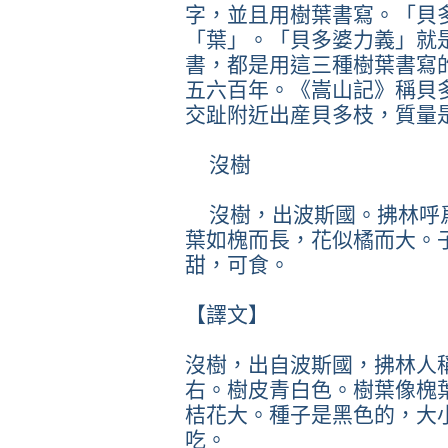
字，並且用樹葉書寫。「貝
「葉」。「貝多婆力義」就
書，都是用這三種樹葉書寫
五六百年。《嵩山記》稱貝
交趾附近出産貝多枝，質量
沒樹
沒樹，出波斯國。拂林呼
葉如槐而長，花似橘而大。
甜，可食。
【譯文】
沒樹，出自波斯國，拂林人
右。樹皮青白色。樹葉像槐
桔花大。種子是黑色的，大
吃。