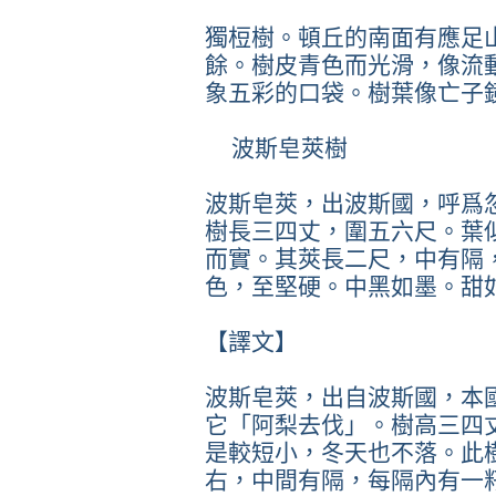
獨梪樹。頓丘的南面有應足
餘。樹皮青色而光滑，像流
象五彩的口袋。樹葉像亡子
波斯皂莢樹
波斯皂莢，出波斯國，呼爲
樹長三四丈，圍五六尺。葉
而實。其莢長二尺，中有隔
色，至堅硬。中黑如墨。甜
【譯文】
波斯皂莢，出自波斯國，本
它「阿梨去伐」。樹高三四
是較短小，冬天也不落。此
右，中間有隔，每隔內有一