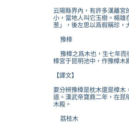
云陽縣界內，有許多漢離宮
小，當地人叫它玉樹。楊雄
葱」，後左思以爲假稱珍，
豫樟
豫樟之爲木也，生七年而
樟宮于昆明池中，作豫樟木
【譯文】
要分辨豫樟是枕木還是樟木
道。漢武帝寶鼎二年，在昆
木殿。
荔枝木