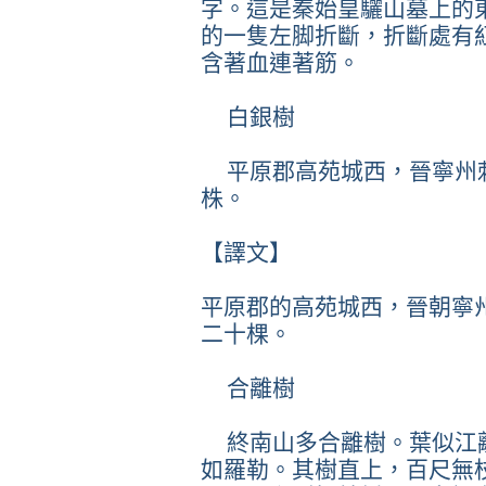
字。這是秦始皇驪山墓上的
的一隻左脚折斷，折斷處有
含著血連著筋。
白銀樹
平原郡高苑城西，晉寧州
株。
【譯文】
平原郡的高苑城西，晉朝寧
二十棵。
合離樹
終南山多合離樹。葉似江
如羅勒。其樹直上，百尺無