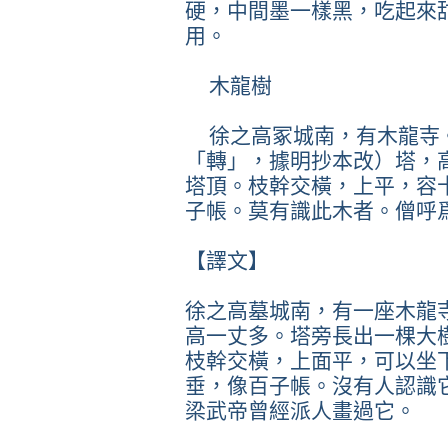
硬，中間墨一樣黑，吃起來
用。
木龍樹
徐之高冢城南，有木龍寺
「轉」，據明抄本改）塔，
塔頂。枝幹交橫，上平，容
子帳。莫有識此木者。僧呼
【譯文】
徐之高墓城南，有一座木龍
高一丈多。塔旁長出一棵大
枝幹交橫，上面平，可以坐
垂，像百子帳。沒有人認識
梁武帝曾經派人畫過它。