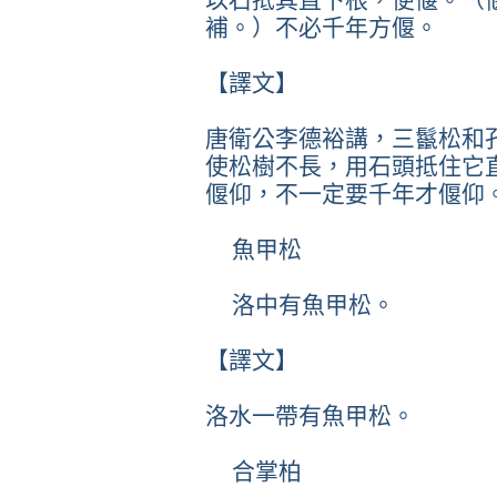
補。）不必千年方偃。
【譯文】
唐衛公李德裕講，三鬣松和
使松樹不長，用石頭抵住它
偃仰，不一定要千年才偃仰
魚甲松
洛中有魚甲松。
【譯文】
洛水一帶有魚甲松。
合掌柏