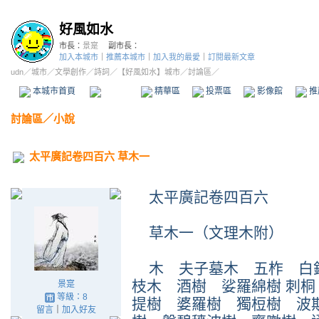
好風如水
市長：
景寔
副市長：
加入本城市
｜
推薦本城市
｜
加入我的最愛
｜
訂閱最新文章
udn
／
城市
／
文學創作
／
詩詞
／
【好風如水】城市
／討論區／
本城市首頁
討論區
精華區
投票區
影像館
推
討論區
／
小說
太平廣記卷四百六 草木一
太平廣記卷四百六
草木一（文理木附）
木 夫子墓木 五柞 白
枝木 酒樹 娑羅綿樹 刺
景寔
等級：8
提樹 婆羅樹 獨梪樹 波
留言
｜
加入好友