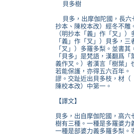
貝多樹
貝多，出摩伽陀國，長六
抄本、陳校本改）經冬不雕
（明抄本「義」作「叉」）
「義」作「叉」）貝多，三
「叉」）多羅多梨。並書其
「貝多」是梵語，漢翻爲「
義作叉。）者漢言「樹葉」
若能保護，亦得五六百年。
謬。交趾近出貝多枝，材（
陳校本改）中第一。
【譯文】
貝多，出自摩伽陀國，高六
樹有三種。一種是多羅婆力
一種是部婆力義多羅多梨。