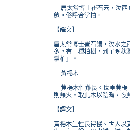
唐太常博士崔石云，汝西
斂。俗呼合掌柏。
【譯文】
唐太常博士崔石講，汝水之
多。有一種柏樹，到了晚秋
掌柏」。
黃楊木
黃楊木性難長。世重黃楊
則無火。取此木以陰晦，夜
【譯文】
黃楊木生性長得慢。世人以