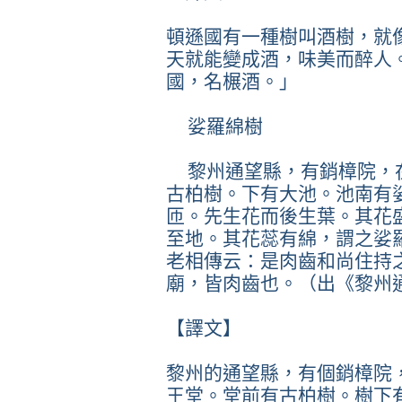
頓遜國有一種樹叫酒樹，就
天就能變成酒，味美而醉人
國，名榐酒。」
娑羅綿樹
黎州通望縣，有銷樟院，
古柏樹。下有大池。池南有
匝。先生花而後生葉。其花
至地。其花蕊有綿，謂之娑
老相傳云：是肉齒和尚住持
廟，皆肉齒也。（出《黎州
【譯文】
黎州的通望縣，有個銷樟院
王堂。堂前有古柏樹。樹下