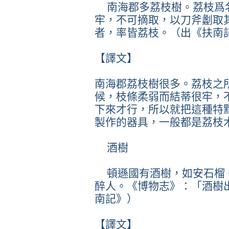
南海郡多荔枝樹。荔枝爲
牢，不可摘取，以刀斧劙取
者，率皆荔枝。（出《扶南
【譯文】
南海郡荔枝樹很多。荔枝之
候，枝條柔弱而結蒂很牢，
下來才行，所以就把這種特
製作的器具，一般都是荔枝
酒樹
頓遜國有酒樹，如安石榴
醉人。《博物志》：「酒樹
南記》）
【譯文】