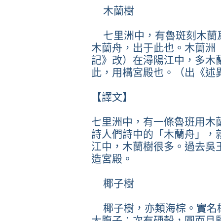
木蘭樹
七里洲中，有魯斑刻木蘭
木蘭舟，出于此也。木蘭洲
記》改）在潯陽江中，多木
此，用構宮殿也。（出《述
【譯文】
七里洲中，有一條魯班用木
詩人們詩中的「木蘭舟」，
江中，木蘭樹很多。過去吳
造宮殿。
椰子樹
椰子樹，亦類海棕。實名
大腹子；次有硬殼，圓而且