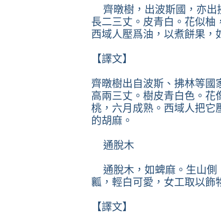
齊暾樹，出波斯國，亦出
長二三丈。皮青白。花似柚
西域人壓爲油，以煮餅果，
【譯文】
齊暾樹出自波斯、拂林等國
高兩三丈。樹皮青白色。花
桃，六月成熟。西域人把它
的胡麻。
通脫木
通脫木，如蜱麻。生山側
瓤，輕白可愛，女工取以飾
【譯文】