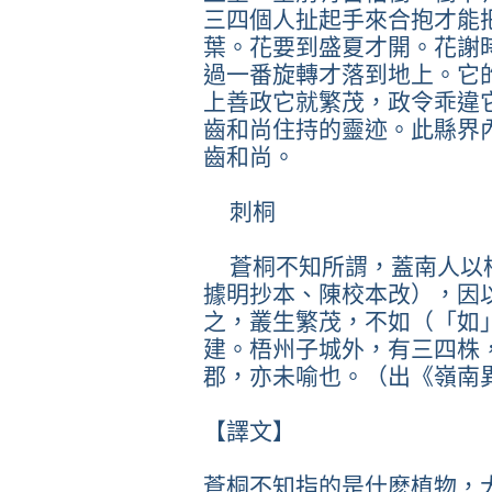
三四個人扯起手來合抱才能
葉。花要到盛夏才開。花謝
過一番旋轉才落到地上。它
上善政它就繁茂，政令乖違
齒和尚住持的靈迹。此縣界
齒和尚。
刺桐
蒼桐不知所謂，蓋南人以
據明抄本、陳校本改），因
之，叢生繁茂，不如（「如
建。梧州子城外，有三四株
郡，亦未喻也。（出《嶺南
【譯文】
蒼桐不知指的是什麽植物，