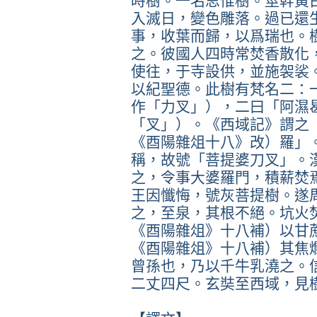
時樹。一名思惟樹。莖幹黃
入滅日，變色雕落。過已還
事，收葉而歸，以爲瑞也。
之。彼國人四時常焚香散化
使往，于寺設供，並施袈裟
以紀聖德。此樹有梵名二：
作「力叉」），二曰「阿濕
「叉」）。《西域記》謂之
《酉陽雜俎十八》改）羅」
稱，故號「菩提婆刀叉」。
之，令事大婆羅門，積薪焚
王因懺悔，號灰菩提樹。遂
之，至泉，其根不絕。坑火
《酉陽雜俎》十八補）以甘
《酉陽雜俎》十八補）其焦
曾孫也，乃以千牛乳澆之。
二丈四尺。玄奘至西域，見