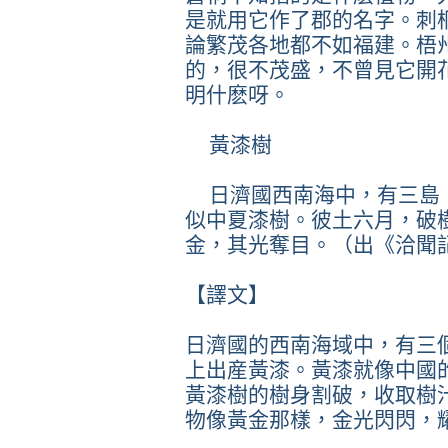
是就用它作了郡的名字。刺
論繁茂各地都不如福建。梧
的，很不茂盛，不曾見它開
明什麽呀。
黃漆樹
日濟國西南海中，有三島
似中夏漆樹。彼土六月，破
金，其光奪目。（出《洽聞
【譯文】
日濟國的西南海域中，有三
上出産黃漆。黃漆就像中國
黃漆樹的樹身割破，收取樹
物像黃金那樣，金光閃閃，