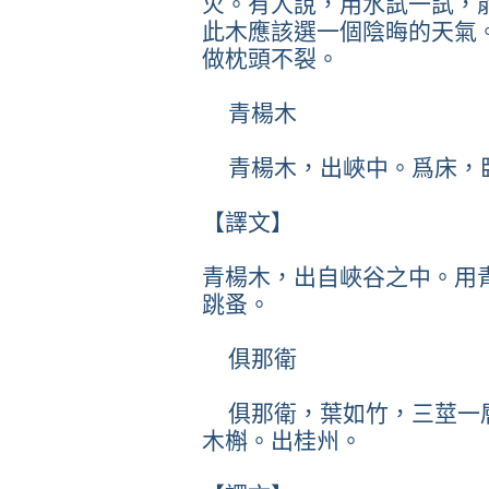
火。有人說，用水試一試，
此木應該選一個陰晦的天氣
做枕頭不裂。
青楊木
青楊木，出峽中。爲床，
【譯文】
青楊木，出自峽谷之中。用
跳蚤。
俱那衛
俱那衛，葉如竹，三莖一
木槲。出桂州。