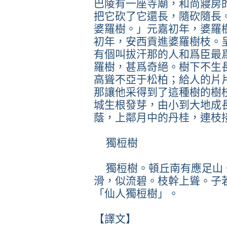
巴陵有一座寺廟，和尚寢房
把它砍了它還長，隨砍隨長
婆羅樹。」元嘉初年，婆羅
初年，安西貢進婆羅樹枝。
有個叫拔汗那的人和爲臣最
羅樹，甚爲奇絕。樹下不生
高聳不亞于松柏；給人的片
那讓他采得到了這種樹的樹
城生根發芽，由小到大地成
蔭，上鄰月中的丹桂，連枝
獨梪樹
獨梪樹。頓丘南有應足山
滑，似流碧。枝幹上聳。子
「仙人獨梪樹」。
【譯文】