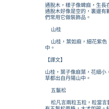
通脫木，樣子像蜱麻，生長
通脫木好像是空的，裏邊有
們常用它做裝飾品。
山桂
山桂，葉如麻，細花紫色
中。
【譯文】
山桂，葉子像麻葉，花細小
草都出自丹陽山中。
五鬣松
松凡言兩粒五粒，粒當言
有五鬣松兩株，大才如碗。