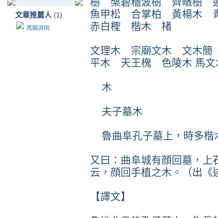
樹 槃碧穡波樹 齊暾樹 
魚甲松 合掌柏 黃楊木 
文章推薦人
(1)
赤白檉 楷木 楮
嵩麟淵明
文理木 宗廟文木 文木簡
平木 天王槐 色陵木 馬文
木
夫子墓木
魯曲阜孔子墓上，時多楷
又曰：曲阜城有顔回墓，上
云，顔回手植之木。（出《
【譯文】