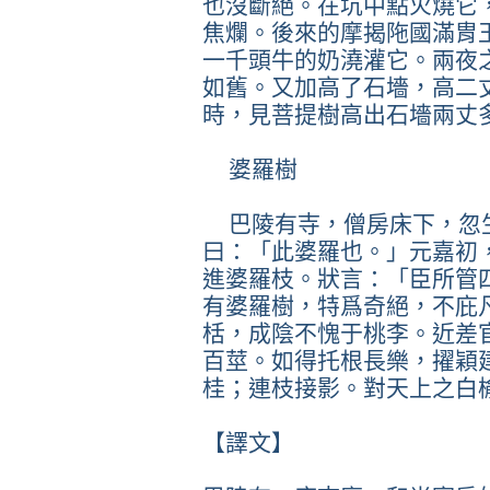
也沒斷絕。在坑中點火燒它
焦爛。後來的摩揭陁國滿胄
一千頭牛的奶澆灌它。兩夜
如舊。又加高了石墻，高二
時，見菩提樹高出石墻兩丈
婆羅樹
巴陵有寺，僧房床下，忽
曰：「此婆羅也。」元嘉初
進婆羅枝。狀言：「臣所管
有婆羅樹，特爲奇絕，不庇
栝，成陰不愧于桃李。近差
百莖。如得托根長樂，擢穎
桂；連枝接影。對天上之白
【譯文】