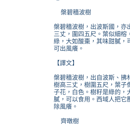
槃碧穡波樹
槃碧穡波樹，出波斯國，亦
三丈，圍四五尺。葉似細榕
綠，大如酸棗，其味甜膩，
可出風癢。
【譯文】
槃碧穡波樹，出自波斯、拂
樹高三丈，樹圍五尺，葉子
子花，白色。樹籽是綠的，
膩，可以食用。西域人把它
除風癢。
齊暾樹