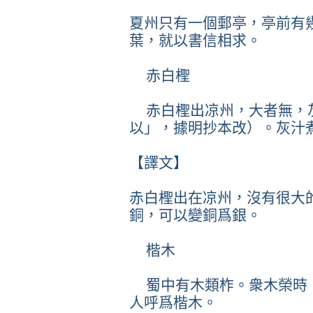
夏州只有一個郵亭，亭前有
葉，就以書信相求。
赤白檉
赤白檉出凉州，大者無，
以」，據明抄本改）。灰汁
【譯文】
赤白檉出在凉州，沒有很大
銅，可以變銅爲銀。
楷木
蜀中有木類柞。衆木榮時
人呼爲楷木。