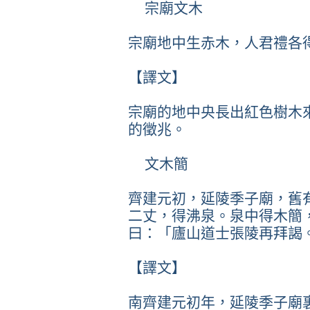
宗廟文木
宗廟地中生赤木，人君禮各
【譯文】
宗廟的地中央長出紅色樹木
的徵兆。
文木簡
齊建元初，延陵季子廟，舊
二丈，得沸泉。泉中得木簡
曰：「廬山道士張陵再拜謁
【譯文】
南齊建元初年，延陵季子廟