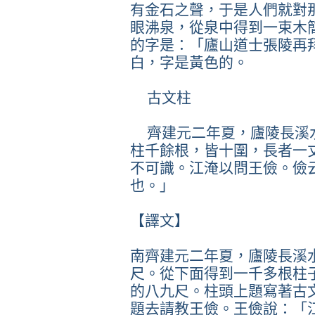
有金石之聲，于是人們就對
眼沸泉，從泉中得到一束木
的字是：「廬山道士張陵再
白，字是黃色的。
古文柱
齊建元二年夏，廬陵長溪
柱千餘根，皆十圍，長者一
不可識。江淹以問王儉。儉
也。」
【譯文】
南齊建元二年夏，廬陵長溪
尺。從下面得到一千多根柱
的八九尺。柱頭上題寫著古
題去請教王儉。王儉說：「