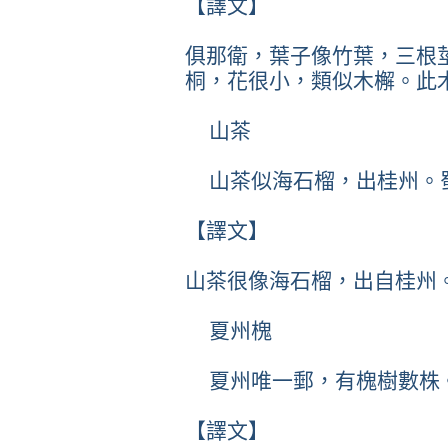
【譯文】
俱那衛，葉子像竹葉，三根
桐，花很小，類似木檞。此
山茶
山茶似海石榴，出桂州。
【譯文】
山茶很像海石榴，出自桂州
夏州槐
夏州唯一郵，有槐樹數株
【譯文】