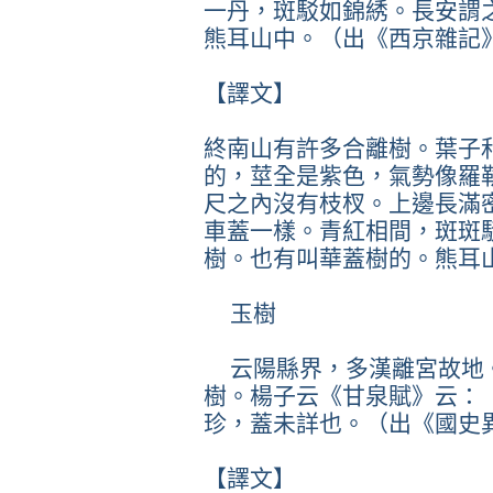
一丹，斑駁如錦綉。長安謂
熊耳山中。（出《西京雜記
【譯文】
終南山有許多合離樹。葉子
的，莖全是紫色，氣勢像羅
尺之內沒有枝杈。上邊長滿
車蓋一樣。青紅相間，斑斑
樹。也有叫華蓋樹的。熊耳
玉樹
云陽縣界，多漢離宮故地
樹。楊子云《甘泉賦》云：
珍，蓋未詳也。（出《國史
【譯文】