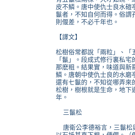
皮不鱗。唐中使仇士良水磑
鬣者，不知自何而得。俗謂
則偃差，不必千年也。
【譯文】
松樹俗常都說「兩粒」、「
「鬣」。段成式修行裏私宅
那麽粗。結果實，味道與新
鱗。唐朝中使仇士良的水磨
還有七鬣的，不知從哪弄來
松樹，樹根就是生命，地下
年。
三鬣松
唐衛公李德裕言，三鬣松
以石抵其直下根，便偃。（