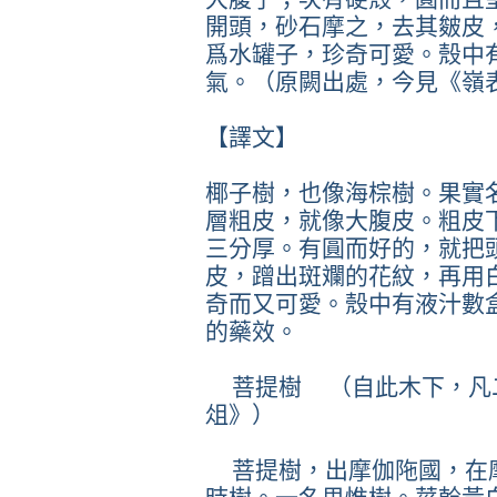
開頭，砂石摩之，去其皴皮
爲水罐子，珍奇可愛。殼中
氣。（原闕出處，今見《嶺
【譯文】
椰子樹，也像海棕樹。果實
層粗皮，就像大腹皮。粗皮
三分厚。有圓而好的，就把
皮，蹭出斑斕的花紋，再用
奇而又可愛。殼中有液汁數
的藥效。
菩提樹 （自此木下，凡
俎》）
菩提樹，出摩伽陁國，在