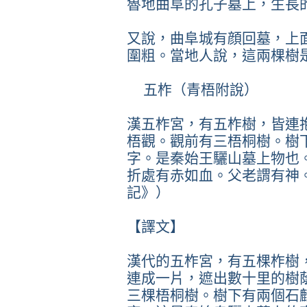
魯地曲阜的孔子墓上，生長
又說，曲阜城有顔回墓，上
圍粗。當地人說，這兩棵樹
五柞（青梧附說）
漢五柞宮，有五柞樹，皆連
梧觀。觀前有三梧桐樹。樹
字。是秦始王驪山墓上物也
折處有赤如血。父老謂有神
記》）
【譯文】
漢代的五柞宮，有五棵柞樹
連成一片，遮出數十里的樹
三棵梧桐樹。樹下有兩個石