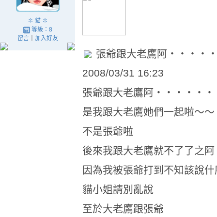
✽ 貓 ✽
等級：8
留言
｜
加入好友
張爺跟大老鷹阿‧‧‧‧
2008/03/31 16:23
張爺跟大老鷹阿‧‧‧‧‧‧
是我跟大老鷹她們一起啦～～
不是張爺啦
後來我跟大老鷹就不了了之阿
因為我被張爺打到不知該說什
貓小姐請別亂說
至於大老鷹跟張爺