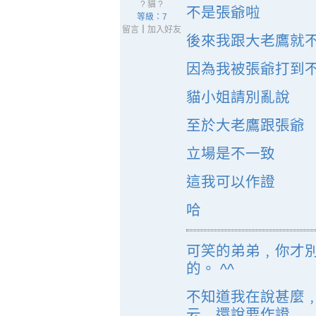
? 貓 ?
不是張爺啦
等級：7
留言
｜
加入好友
後來我跟大老鷹就
因為我被張爺打到
貓小姐請別亂說
至於大老鷹跟張爺
立場是不一致
這我可以作證
哈
可笑的弟弟﹐你才
的。 ^^
不知道我在說甚麼
云﹐還說要作證…