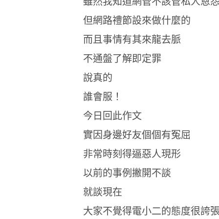
雖然我知道網管不該管私人恩
但網路禮節設來做什麼的
而且事情有其來龍去脈
不通盤了解即定罪
說真的
誰會服！
今日回此作文
實因身邊好友個個有冤屈
非常時刻得逼惡人現形
以前的事例撇開不談
就談現在
大家不覺得電小二的態度很誇