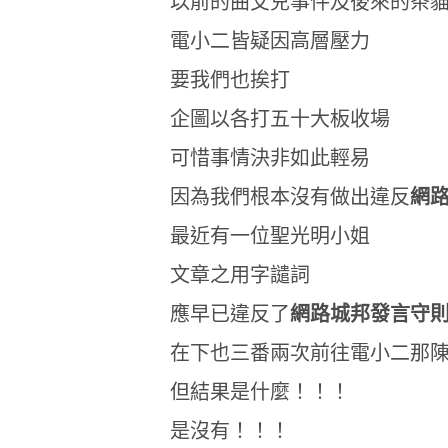
以前的曲艾兒事件及後來的茶
電小二皆疑因高層壓力
要我們也挨打
企圖以各打五十大板收場
可惜事情決非如此輕易
因為我們根本沒有做出違反
網
最近有一位聖光明小姐
文章之用字譴詞
應早已違反了
網路城邦發言守
在下也三番兩次前往電小二那
但結果是什麼！！！
是沒有！！！