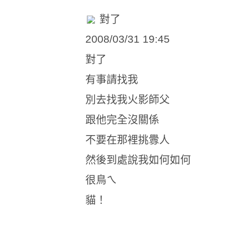
對了
2008/03/31 19:45
對了
有事請找我
別去找我火影師父
跟他完全沒關係
不要在那裡挑釁人
然後到處說我如何如何
很鳥ㄟ
貓！