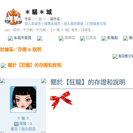
✽ 貓 ✽ 城
市長：
✽ 貓 ✽
副市長：
加入本城市
｜
推薦本城市
｜
加入我的最愛
｜
訂閱最新文章
udn
／
城市
／
不分類
／
不分類
／
【✽ 貓 ✽ 城】城市
／討論區／
本城市首頁
討論區
精華區
投票區
影像館
推
討論區
／
存證 & 說明
看回應文
關於【狂龍】的存證和說明
關於【狂龍】的存證和說明
✽ 貓 ✽
等級：8
留言
｜
加入好友