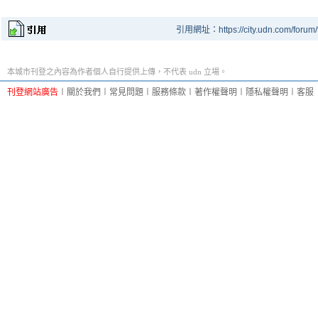
引用網址：https://city.udn.com/forum
本城市刊登之內容為作者個人自行提供上傳，不代表 udn 立場。
刊登網站廣告
︱
關於我們
︱
常見問題
︱
服務條款
︱
著作權聲明
︱
隱私權聲明
︱
客服