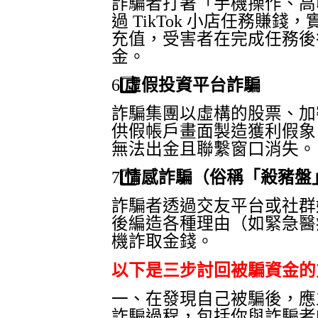
詐騙者打著「手機操作、高
過
TikTok
小店任務賺錢，
充值，受害者在完成任務後
金。
6️
虛假投資平台詐騙
詐騙集團以虛構的股票、加
供假帳戶畫面製造獲利假象
無法出金且聯繫窗口消失。
7️
情感詐騙（俗稱「殺豬盤
詐騙者透過交友平台或社群
後編造各種理由（如緊急醫
機詐取金錢。
以下是三步討回被騙資金的
一、在發現自己被騙後，應
詐騙過程，包括你與詐騙者