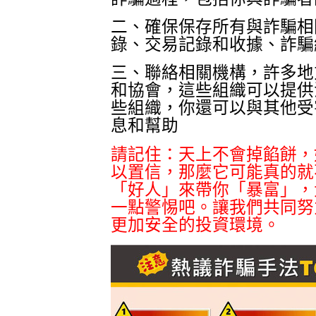
二、確保保存所有與詐騙相
錄、交易記錄和收據、詐騙
三、聯絡相關機構，許多地
和協會，這些組織可以提供
些組織，你還可以與其他受
息和幫助
請記住：天上不會掉餡餅，
以置信，那麼它可能真的就
「好人」來帶你「暴富」，
一點警惕吧。讓我們共同努
更加安全的投資環境。