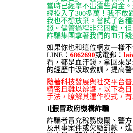
當時已經拿不出這些資金。
經投入了
300
多萬！我不敢
我也不想放棄。嘗試了各種
錢。儘管過程非常困難，但
詐騙集團拿著我們的血汗錢
如果你也和這位網友一樣不
LINE
：
6862690
或電郵：
la
看，都是血汗錢，拿回來是
的經歷中汲取教訓，提高警
隨著科技發展與社交平台普
精密且難以辨識。以下為目
手法，瞭解其運作模式，有
1️
假冒政府機構詐騙
詐騙者冒充稅務機關、警方
及刑事案件或欠繳罰款，進