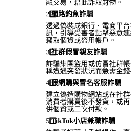
融交易，藉此詐取財物。
2️
網路釣魚詐騙
透過偽裝成銀行、電商平台
訊，引導受害者點擊惡意連
竊取個資或盜用帳戶。
3️
社群假冒親友詐騙
詐騙集團盜用或仿冒社群帳
稱遭遇突發狀況而急需金錢
4️
假網購與冒名客服詐騙
建立偽造購物網站或在社群
消費者購買後不發貨，或再
供個資或二次付款。
5️
TikTok
小店兼職詐騙