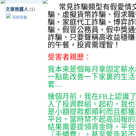
常見詐騙類型有假愛情
文章推薦人
(1)
騙、虛擬貨幣詐騙、假求職
若即若離
騙、家庭代工詐騙、博弈詐
騙、假冒公務員、假中獎通
詐騙、只要聲稱高收益穩賺
的午餐，投資需理智！
受害者親歷：
我本來是個每月拿固定薪水
一點能改善一下家裏的生活
套…
幾個月前，我在
FB
上認識
入了投資群組。起初，我也
是小額提款都順利而且都獲
平台。當時禁不起高回報的
結果需要提領資金時，平台
『手續費』，甚至警告若不