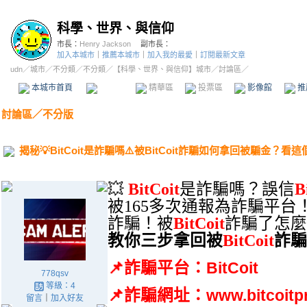
科學、世界、與信仰
市長：
Henry Jackson
副市長：
加入本城市
｜
推薦本城市
｜
加入我的最愛
｜
訂閱最新文章
udn
／
城市
／
不分類
／
不分類
／
【科學、世界、與信仰】城市
／討論區／
本城市首頁
討論區
精華區
投票區
影像館
推
討論區
／
不分版
揭秘💡BitCoit是詐騙嗎⚠️被BitCoit詐騙如何拿回被騙金？看
💥
BitCoit
是詐騙嗎？誤信
B
被
165
多次通報為詐騙平台
詐騙！被
BitCoit
詐騙了怎麼
教你三步拿回被
BitCoit
詐騙
📌
詐騙平台：
BitCoit
778qsv
等級：4
📌
詐騙網址：
www.bitcoitp
留言
｜
加入好友