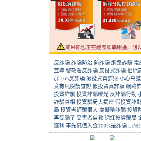
反詐騙
詐騙防治
防詐騙
網路詐騙
電
宣導
警政署反詐騙
反投資詐騙
拒絕
群
165
反詐騙
假投資真詐財
小心高獲
資有風險請查證
假投資真詐騙
網路
投資詐騙
投資詐騙曝光
反詐騙行動
詐騙真相
投資騙局大揭密
假投資詐
局
投資老師騙很大
虛擬幣詐騙
投資
再受騙了
受害者自救
網紅投資騙局
獲利
事先儲值入金
100%
是詐騙
LINE