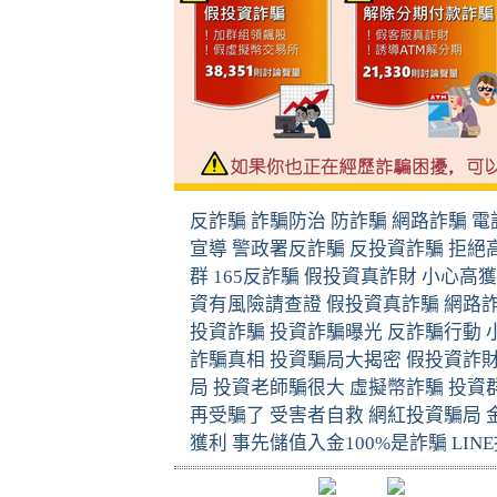
反詐騙
詐騙防治
防詐騙
網路詐騙
電
宣導
警政署反詐騙
反投資詐騙
拒絕
群
165
反詐騙
假投資真詐財
小心高獲
資有風險請查證
假投資真詐騙
網路
投資詐騙
投資詐騙曝光
反詐騙行動
詐騙真相
投資騙局大揭密
假投資詐
局
投資老師騙很大
虛擬幣詐騙
投資
再受騙了
受害者自救
網紅投資騙局
獲利
事先儲值入金
100%
是詐騙
LINE