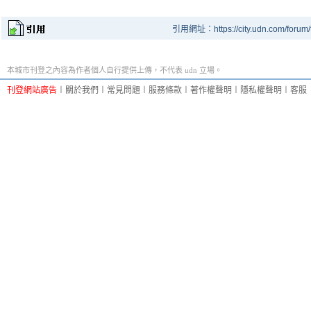
引用網址：https://city.udn.com/forum
本城市刊登之內容為作者個人自行提供上傳，不代表 udn 立場。
刊登網站廣告
︱
關於我們
︱
常見問題
︱
服務條款
︱
著作權聲明
︱
隱私權聲明
︱
客服