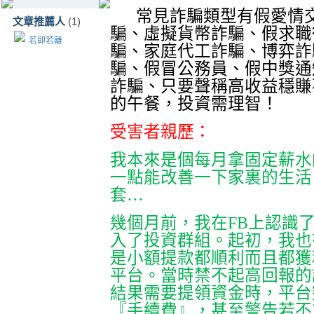
常見詐騙類型有假愛情
文章推薦人
(1)
騙、虛擬貨幣詐騙、假求職
若即若離
騙、家庭代工詐騙、博弈詐
騙、假冒公務員、假中獎通
詐騙、只要聲稱高收益穩賺
的午餐，投資需理智！
受害者親歷：
我本來是個每月拿固定薪水
一點能改善一下家裏的生活
套…
幾個月前，我在
FB
上認識
入了投資群組。起初，我也
是小額提款都順利而且都獲
平台。當時禁不起高回報的
結果需要提領資金時，平台
『手續費』，甚至警告若不