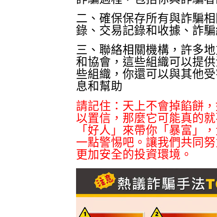
二、確保保存所有與詐騙相
錄、交易記錄和收據、詐騙
三、聯絡相關機構，許多地
和協會，這些組織可以提供
些組織，你還可以與其他受
息和幫助
請記住：天上不會掉餡餅，
以置信，那麼它可能真的就
「好人」來帶你「暴富」，
一點警惕吧。讓我們共同努
更加安全的投資環境。