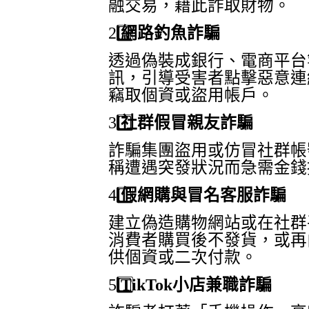
融交易，藉此詐取財物。
2️
網路釣魚詐騙
透過偽裝成銀行、電商平台
訊，引導受害者點擊惡意連
竊取個資或盜用帳戶。
3️
社群假冒親友詐騙
詐騙集團盜用或仿冒社群帳
稱遭遇突發狀況而急需金錢
4️
假網購與冒名客服詐騙
建立偽造購物網站或在社群
消費者購買後不發貨，或再
供個資或二次付款。
5️
TikTok
小店兼職詐騙