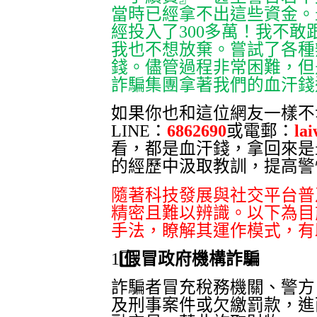
當時已經拿不出這些資金。
經投入了
300
多萬！我不敢
我也不想放棄。嘗試了各種
錢。儘管過程非常困難，但
詐騙集團拿著我們的血汗錢
如果你也和這位網友一樣不
LINE
：
6862690
或電郵：
la
看，都是血汗錢，拿回來是
的經歷中汲取教訓，提高警
隨著科技發展與社交平台普
精密且難以辨識。以下為目
手法，瞭解其運作模式，有
1️
假冒政府機構詐騙
詐騙者冒充稅務機關、警方
及刑事案件或欠繳罰款，進