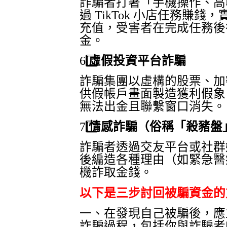
詐騙者打著「手機操作、高
過
TikTok
小店任務賺錢，
充值，受害者在完成任務後
金。
6️
虛假投資平台詐騙
詐騙集團以虛構的股票、加
供假帳戶畫面製造獲利假象
無法出金且聯繫窗口消失。
7️
情感詐騙（俗稱「殺豬盤
詐騙者透過交友平台或社群
後編造各種理由（如緊急醫
機詐取金錢。
以下是三步討回被騙資金的
一、在發現自己被騙後，應
詐騙過程，包括你與詐騙者