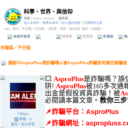
科學、世界、與信仰
市長：
Henry Jackson
副市長：
加入本城市
｜
推薦本城市
｜
加入我的最愛
｜
訂閱最新文章
udn
／
城市
／
不分類
／
不分類
／
【科學、世界、與信仰】城市
／討論區／
本城市首頁
討論區
精華區
投票區
影像館
推
討論區
／
不分版
揭秘💡AsproPlus是詐騙嗎⚠️被AsproPlus詐騙如何拿回被
💥
AsproPlus
是詐騙嗎？誤
阱
!
AsproPlus
被
165
多次通
出金是假投資真詐騙！被
As
必閱讀本篇文章。
教你三步
📌
詐騙平台：
AsproPlus
778qsv
等級：4
📌
詐騙網址：
aspropluss.
留言
｜
加入好友