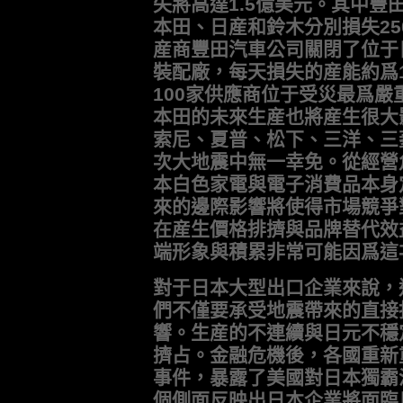
失將高達1.5億美元。其中豐
本田、日産和鈴木分別損失25
産商豐田汽車公司關閉了位于
裝配廠，每天損失的産能約爲
100家供應商位于受災最爲
本田的未來生産也將産生很大
索尼、夏普、松下、三洋、三
次大地震中無一幸免。從經營
本白色家電與電子消費品本身
來的邊際影響將使得市場競爭
在産生價格排擠與品牌替代效
端形象與積累非常可能因爲這
對于日本大型出口企業來說，
們不僅要承受地震帶來的直接
響。生産的不連續與日元不穩
擠占。金融危機後，各國重新
事件，暴露了美國對日本獨霸
個側面反映出日本企業將面臨