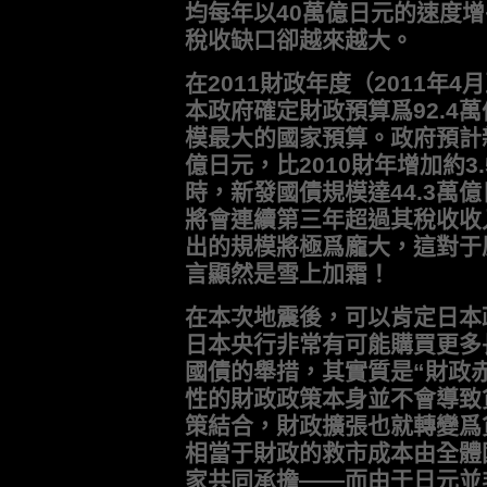
均每年以40萬億日元的速度
稅收缺口卻越來越大。
在2011財政年度（2011年4
本政府確定財政預算爲92.4
模最大的國家預算。政府預計新
億日元，比2010財年增加約
時，新發國債規模達44.3萬
將會連續第三年超過其稅收收
出的規模將極爲龐大，這對于
言顯然是雪上加霜！
在本次地震後，可以肯定日本
日本央行非常有可能購買更多
國債的舉措，其實質是“財政
性的財政政策本身並不會導致
策結合，財政擴張也就轉變爲
相當于財政的救市成本由全體
家共同承擔——而由于日元並