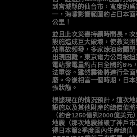
到宮城縣的仙台市，寬度約爲
一，海嘯影響範圍約占日本面積
公里！
並且此次災害持續時間長，次
設施造成巨大破壞，使救災困
站事故頻發，多家煉油廠關閉
出現困難，東京電力公司被迫
電站發電量約占日全國的6%
法重啓。雖然震後將進行全面
廢。今後相當一個時期，日本
張狀態。
根據現在的情況預計，這次地
設施以及其他財産的總價值將在
（約合1250億到2000億美
地震（那次地震摧毀了神戶市）
得日本第2季度國內生産總值（