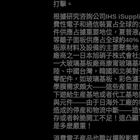
打擊。
根據研究咨詢公司IHS iSup
費性電子和通信裝置占全球的
件供應占據重要地位，夏普液
等離子面板供應占全球約40
板原材料及設備的主要聚集地
廠商之一日本旭硝子株式會社
一大玻璃基板廠商康甯玻璃基
陸、中國台灣，韓國和北美對
零配件，如玻璃基板、彩色濾
學膜需求頗大——這些産業里
下遊給生産基地或者代工基地
與元件——由于日海外工廠的
造成的停産和物流中斷——這
存或者幹脆開工不足！這凸顯
是多麽嚴重！
消費電子産品也難以擺脫影響。