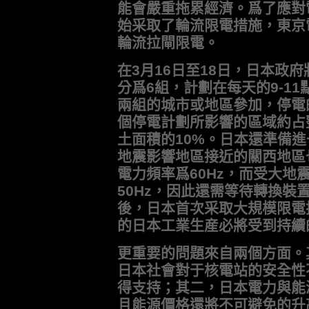
能會嚴重拖累經濟。爲了應對
始采取了輪流限電措施，東京
輪流拉閘限電。
在3月16日至18日，日本政
分爲6組，計劃在每天的9-11
兩組的城市或地區參加，停電
個停電計劃所影響的區域約占
土面積的10%。日本還準備
地震影響地區接近的關西地區
電力頻率爲60Hz，而受大地
50Hz，因此還需等待轉換裝
後，日本首次采取大規模限電
的日本工業生産必將受到持續
更重要的問題來自兩個方面。
日本社會對于核電站的安全性
得支持；其二，日本電力與能
且能源價格還將不可避免的升