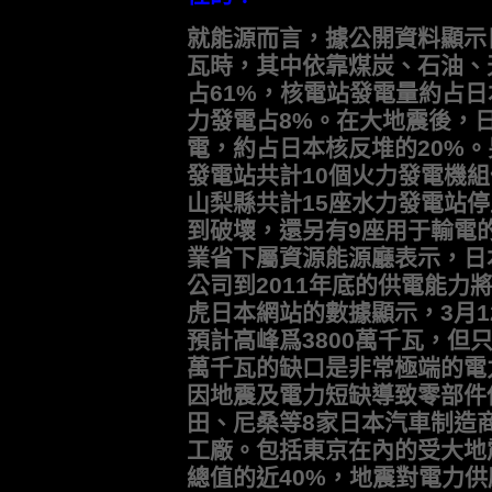
就能源而言，據公開資料顯示日
瓦時，其中依靠煤炭、石油、
占61%，核電站發電量約占日
力發電占8%。在大地震後，
電，約占日本核反堆的20%。
發電站共計10個火力發電機
山梨縣共計15座水力發電站
到破壞，還另有9座用于輸電
業省下屬資源能源廳表示，日
公司到2011年底的供電能力
虎日本網站的數據顯示，3月
預計高峰爲3800萬千瓦，但只
萬千瓦的缺口是非常極端的電
因地震及電力短缺導致零部件
田、尼桑等8家日本汽車制造商
工廠。包括東京在內的受大地
總值的近40%，地震對電力