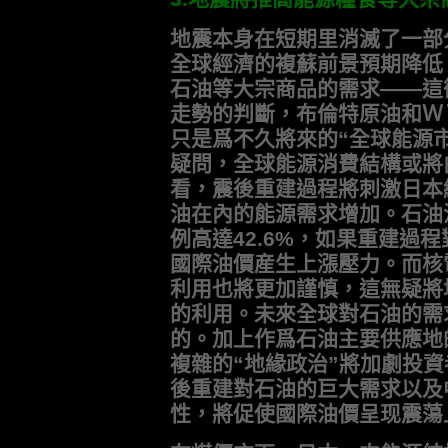
地震本身在短期里消滅了一部
全球經濟的複蘇前景預期降低
石油等大宗商品的需求——這
走勢的判斷，布倫特原油和Ｗ
只是爲不久將來的“全球能源
疑問，全球能源消費結構或將
看，震後重建過程將刺激日本
油在內的能源需求增加。石油
例高達42.6%，如果重建過
國際油價産生上漲壓力。而核
利用也將更加謹慎，這無疑將
的利用。未來全球對石油的需
的。加上作爲石油主要供應地
複雜的“地緣政治”將加劇投
後重建對石油的巨大需求以及
性，將促使國際油價呈现震蕩