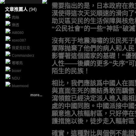
需要指出的是，日本政府在救
文章推薦人
(94)
漠使得這次天災順速的滑向了
肉絲
助災區災民的生活保障與核危
樂透
“公民社會”的一些“神話”破
AI8080
沒有死于地震海嘯的災民死于
xoxo387
軍隊抛棄了他們的病人和人民
我愛克拉克
影響著這個國家的基礎！“優
Commanderz
人性——後續的更多“失序”
嘟嘟鳥
陌生的民族！
boxer
NDU
相比，我們應該爲中國人在面
bluemood
與直面生死的團結勇敢而驕傲
more...
瀉領館已經決定派人進入南相
處的中國同胞。中國派接中國
願意進入核輻射區，只好停在
護措施以後，徒步走入輻射區
確實，這種對比與個例不能證