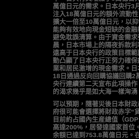
萬億日元的需求。日本央行3
注入18萬億日元的額外流動
擴大一倍至10萬億日元，以
能夠有效地向現金短缺的金融
避免耽誤清算。由于資金需求
晨，日本市場上的隔夜拆款利率
遠高于日本央行的政策目標範圍
動凸顯了日本央行正努力確保
業和居民激增的現金需求。日
18日通過反向回購協議回購
央行連續第二天宣布此項操作
的渴求幾乎是如大海一樣洶湧
可以預期，隨著災後日本財政
府很可能會選擇將財政赤字“
目前約占國內生産總值（GDP
高達200%，居發達國家首位
余額已達到753.8萬億日元