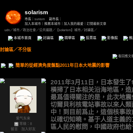
solarism
市長：
sunism
副市長：
加入本城市
｜
推薦本城市
｜
加入我的最愛
｜
訂閱最新文章
udn
／
城市
／
政治社會
／
公共議題
／
【solarism】城市
／討論區／
本城市首頁
討論區
精華區
投票區
影像館
推
討論區
／
不分版
看回應文
簡單的從經濟角度盤點2011年日本大地震的影響
2011年3月11日，日本發生
橫掃了日本相关沿海地區，造
最爲值得關注的是，此次地震
切爾貝利核電站事故以來人類
中！到目前爲止，這個核事故
以確切知曉。基于人道主義的
紫气东来
等級：8
區人民的慰問，中國政府也給
留言
｜
加入好友