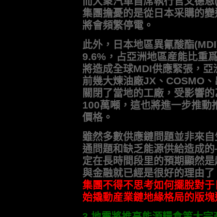
而大衆汽車首席執行官文德恩(Mart
集團擔憂的是從日本采購的變
將會頻繁停電。
此外，日本地區異氰酸酯(MD
9.6%，占亞洲地區産能比重爲
將造成全球MDI供應緊張，
前幾大煉油廠JX、COSMO
關閉了當地的工廠，受影響的
100萬噸，這也將進一步推
價格。
雖然多數供應鏈問題並非來自
通問題和缺乏能源供給造成的
定在長時間段里的預期顯然是
與金融就已經是很好的理由了
集團不得不思考如何擺脫對于
始撬動産業鏈地緣格局的版塊
3.地震將推高能源糧食等大