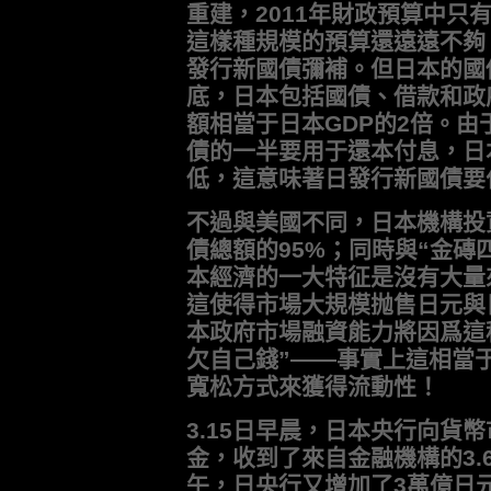
重建，2011年財政預算中只
這樣種規模的預算還遠遠不夠
發行新國債彌補。但日本的國
底，日本包括國債、借款和政
額相當于日本GDP的2倍。
債的一半要用于還本付息，日
低，這意味著日發行新國債要
不過與美國不同，日本機構投
債總額的95%；同時與“金磚
本經濟的一大特征是沒有大量
這使得市場大規模抛售日元與
本政府市場融資能力將因爲這
欠自己錢”——事實上這相當
寬松方式來獲得流動性！
3.15日早晨，日本央行向貨
金，收到了來自金融機構的3.
午，日央行又增加了3萬億日元