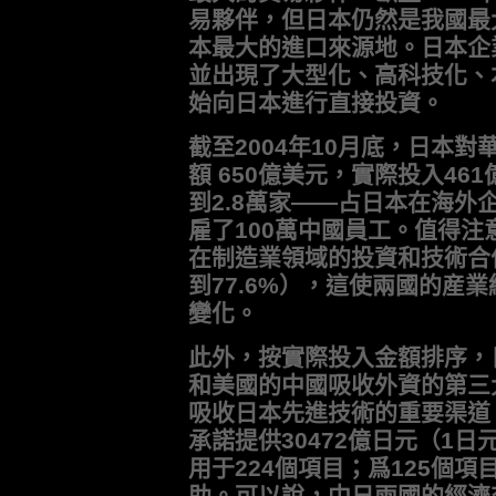
易夥伴，但日本仍然是我國最
本最大的進口來源地。日本企
並出現了大型化、高科技化、
始向日本進行直接投資。
截至2004年10月底，日本對
額 650億美元，實際投入4
到2.8萬家——占日本在海外企
雇了100萬中國員工。值得
在制造業領域的投資和技術合作
到77.6%），這使兩國的産
變化。
此外，按實際投入金額排序，
和美國的中國吸收外資的第三
吸收日本先進技術的重要渠道
承諾提供30472億日元（1日
用于224個項目；爲125個項
助。可以說，中日兩國的經濟