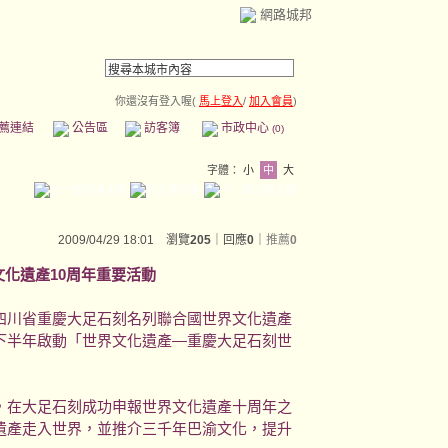
網路城邦
你還沒有登入喔(
馬上登入
/
加入會員
)
薦連結
公告區
訪客簿
市政中心
(0)
字體：
小
中
大
2009/04/29 18:01 瀏覽
205
｜回應
0
｜
推薦
0
文化遺產10周年重要活動
四川省重慶大足石刻名列聯合國世界文化遺產
下半年啟動「世界文化遺產—重慶大足石刻世
，在大足石刻成功申報世界文化遺產十周年之
遺產走入世界，並推介三千年巴渝文化，提升