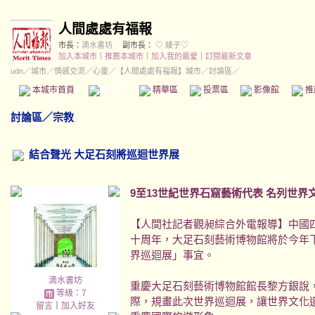
人間處處有福報
市長：
滴水書坊
副市長：
♡ 綾子♡
加入本城市
｜
推薦本城市
｜
加入我的最愛
｜
訂閱最新文章
udn
／
城市
／
情感交流
／
心靈
／
【人間處處有福報】城市
／討論區／
本城市首頁
討論區
精華區
投票區
影像館
推
討論區
／
宗教
結合聲光 大足石刻將巡迴世界展
9至13世紀世界石窟藝術代表 名列世界
【人間社記者觀昶綜合外電報導】中國
十周年，大足石刻藝術博物館將於今年
界巡迴展」事宜。
滴水書坊
重慶大足石刻藝術博物館館長黎方銀說
等級：7
際，規畫此次世界巡迴展，讓世界文化
留言
｜
加入好友