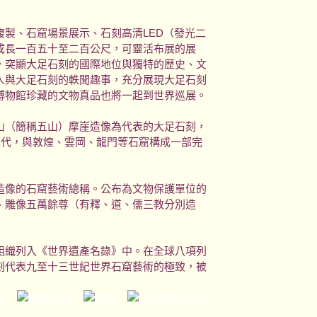
製、石窟場景展示、石刻高清LED（發光二
成長一百五十至二百公尺，可靈活布展的展
，突顯大足石刻的國際地位與獨特的歷史、文
人與大足石刻的軼聞趣事，充分展現大足石刻
博物館珍藏的文物真品也將一起到世界巡展。
山（簡稱五山）摩崖造像為代表的大足石刻，
宋代，與敦煌、雲岡、龍門等石窟構成一部完
造像的石窟藝術總稱。公布為文物保護單位的
、雕像五萬餘尊（有釋、道、儒三教分別造
組織列入《世界遺產名錄》中。在全球八項列
刻代表九至十三世紀世界石窟藝術的極致，被