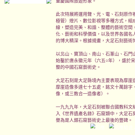
重慶國際旅遊形象。
此次特展將運用聲、光、電、石刻原作複
極管）燈片、數位影視等多種方式，組
線，塑造完美、和諧、整體的藝術空間
化、藝術和科學價值，以及世界各國名
的博大精深。根據規畫，大足石刻藝術
以北山、寶頂山、南山、石篆山、石門
始鑿於唐永徽元年（六五○年），盛於
整的中國石窟藝術史。
大足石刻是大足縣境內主要表現為摩崖
摩崖造像多達七十五處，銘文十萬餘字
像，或三教合一造像者）。
一九九九年，大足石刻被聯合國教科文
入《世界遺產名錄》石窟類中，大足石
譽為是人類石窟藝術史上最後的豐碑。