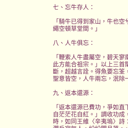
七、忘牛存人：
「騎牛已得到家山，牛也空
繩空頓草堂間。」
八、人牛俱忘：
「鞭索人牛盡屬空，碧天寥
此方能合祖宗。」以上三首
斷，超越言詮。得魚要忘筌
聖意皆空，人牛兩忘，泯除
九、返本還源：
「返本還源已費功，爭如直
自茫茫花自紅。」調收功成
時，如同王維〈辛夷塢〉詩