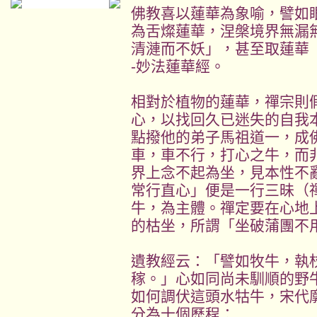
佛教喜以蓮華為象喻，譬如
為舌燦蓮華，涅槃境界無漏
清漣而不妖」，甚至取蓮華「
-妙法蓮華經。
相對於植物的蓮華，禪宗則
心，以找回久已迷失的自我
點撥他的弟子馬祖道一，成
車，車不行，打心之牛，而
界上念不起為坐，見本性不
常行直心」便是一行三昧（
牛，為主體。禪定要在心地
的枯坐，所謂「坐破蒲團不
遺教經云：「譬如牧牛，執
稼。」心如同尚未馴順的野
如何調伏這頭水牯牛，宋代
分為十個歷程：