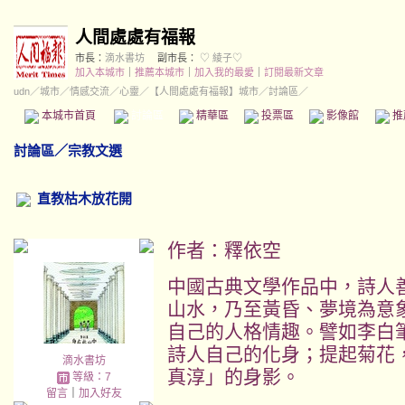
人間處處有福報
市長：
滴水書坊
副市長：
♡ 綾子♡
加入本城市
｜
推薦本城市
｜
加入我的最愛
｜
訂閱最新文章
udn
／
城市
／
情感交流
／
心靈
／
【人間處處有福報】城市
／討論區／
本城市首頁
討論區
精華區
投票區
影像館
推
討論區
／
宗教文選
直教枯木放花開
作者：
釋依空
中國古典文學作品中，詩人
山水，乃至黃昏、夢境為意
自己的人格情趣。譬如李白
詩人自己的化身；提起菊花
滴水書坊
真淳」的身影。
等級：7
留言
｜
加入好友