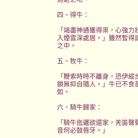
四、得牛：
「竭盡神通獲得渠，心強力
入煙雲深處居。」雖然暫得
之中。
五、牧牛：
「鞭索時時不離身，恐伊縱
鎖無抑自隨人。」牛已不食
如。
六、騎牛歸家：
「騎牛迤邐欲還家，羌笛聲
音何必鼓唇牙。」