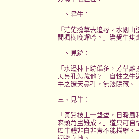
一、尋牛：
「茫茫撥草去追尋，水闊山
聞楓樹晚蟬吟。」驚覺牛隻
二、見跡：
「水邊林下跡偏多，芳草離
天鼻孔怎藏他？」自性之牛
牛之遼天鼻孔，無法隱藏。
三、見牛：
「黃鶯枝上一聲聲，日暖風
森頭角畫難成。」道只可自
如牛體非白非青不能描繪。
迴避之地。