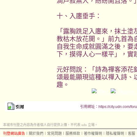
澗戶寂無人，紛紛開且落。
十、入廛垂手：
「露胸跣足入廛來，抹土塗
教枯木放花開。」前九首為
自我生命成就圓滿之後，要
下，摸得人心一樣平」，實
元好問說：「詩為禪客添花
頌最能顯現這種以禪入詩、
趣。
引用網址：https://city.udn.com/for
本城市刊登之內容為作者個人自行提供上傳，不代表 udn 立場。
刊登網站廣告
︱
關於我們
︱
常見問題
︱
服務條款
︱
著作權聲明
︱
隱私權聲明
︱
客服