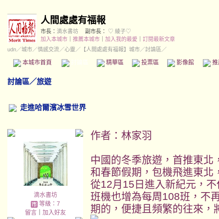
人間處處有福報
市長：
滴水書坊
副市長：
♡ 綾子♡
加入本城市
｜
推薦本城市
｜
加入我的最愛
｜
訂閱最新文章
udn
／
城市
／
情感交流
／
心靈
／
【人間處處有福報】城市
／討論區／
本城市首頁
討論區
精華區
投票區
影像館
推
討論區
／
旅遊
走進哈爾濱冰雪世界
作者：
林家羽
中國的冬季旅遊，首推東北
和春節假期，包機飛進東北
從12月15日進入新紀元，
班機也增為每周108班，不
滴水書坊
等級：7
期的，便捷且頻繁的往來，
留言
｜
加入好友