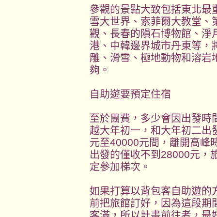
參觀的景點大致包括東北最
雪大世界、索菲爾大教堂、
觀、長春的隕石博物館、淨
港、中韓邊界城市丹東等，
雕、滑雪、極地動物和溶岩
夠。
自助遊要預定住宿
至於團費，多少會因出發時
越大年初一，和大年初二出發
元至40000元間，離開高
出發的僅收不到28000元
定參加梯次。
如果打算以背包客自助遊的
前把旅館訂好，因為這段期
客滿，所以計畫前往者，最