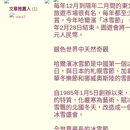
每年12月到隔年二月間的
文章推薦人
(1)
旅遊市場很有名，每年都至
star42
賞。今年哈爾濱「冰雪節」，預
年2月28日結束。園遊會將
元人民幣。
銀色世界中天然奇觀
哈爾濱冰雪節是中國第一個
日，與日本的札幌雪節、加
華冬樂節和挪威奧斯陸的雪
自1985年1月5日創辦以
的特質，化嚴寒為藝術、賦
雪飄的北國冬天，改造成一
冰雪盛會。
全世界最長的冰雪節