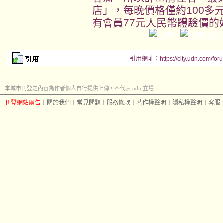
店」，每晚價格僅約100多
有會員77元人民幣體驗價的
引用網址：https://city.udn.com/for
本城市刊登之內容為作者個人自行提供上傳，不代表 udn 立場。
刊登網站廣告
︱
關於我們
︱
常見問題
︱
服務條款
︱
著作權聲明
︱
隱私權聲明
︱
客服