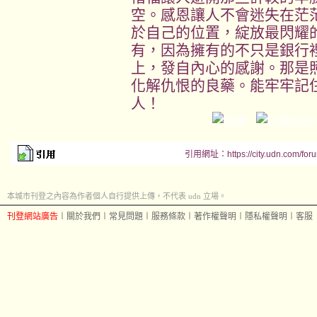
空。感恩讓人不會迷失在茫
於自己的位置，綻放最閃耀
有，因為擁有的不只是銀行
上，發自內心的感謝。那是
化解仇恨的良藥。能牢牢記
人！
引用網址：https://city.udn.com/for
本城市刊登之內容為作者個人自行提供上傳，不代表 udn 立場。
刊登網站廣告
︱
關於我們
︱
常見問題
︱
服務條款
︱
著作權聲明
︱
隱私權聲明
︱
客服