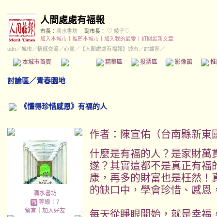
人間處處有福報
市長：
滴水書坊
副市長：
♡ 綾子♡
加入本城市
｜
推薦本城市
｜
加入我的最愛
｜
訂閱最新文章
udn
／
城市
／
情感交流
／
心靈
／
【人間處處有福報】城市
／討論區／
本城市首頁
討論區
精華區
投票區
影像館
推
討論區
／
青春園地
《懂得珍惜感恩》有福的人
作者：
陳宣佑（台南縣新東國
什麼是有福的人？是家財萬
遂？其實這都不是真正有福
康，再多的財富也是枉然！
的缺口中，學會珍惜、感恩
滴水書坊
等級：7
留言
｜
加入好友
每天從睜眼開始，就是幸福