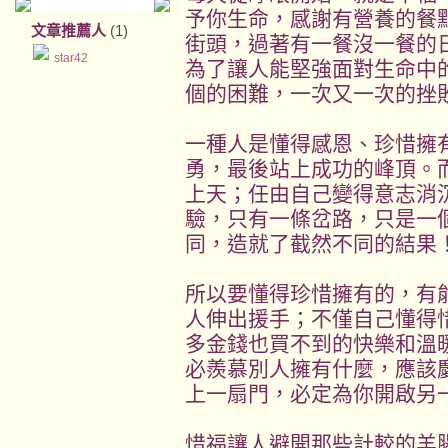
予你生命，感謝有營養的餐
文章推薦人
(1)
街頭，過著有一餐沒一餐的
star42
為了讓人能堅強面對生命中
個的困難，一次又一次的挫
一種人是懂得感恩、珍惜擁
勇，最後站上成功的峰頂。
上天；任由自己變得意志消
驗，只有一條岔路，只是一
同，造就了截然不同的結果
所以要懂得珍惜擁有的，有
人伸出援手；不僅自己懂得
多金錢也買不到的快樂和溫
必羨慕別人擁有什麼，應該
上一扇門，必定為你開啟另
惜福讓人避開那些計較的羊