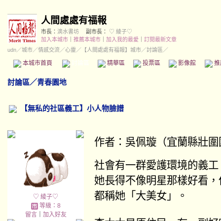
人間處處有福報
市長：
滴水書坊
副市長：
♡ 綾子♡
加入本城市
｜
推薦本城市
｜
加入我的最愛
｜
訂閱最新文章
udn
／
城市
／
情感交流
／
心靈
／
【人間處處有福報】城市
／討論區／
本城市首頁
討論區
精華區
投票區
影像館
推
討論區
／
青春園地
【無私的社區義工】小人物臉譜
作者：
吳佩璇（宜蘭縣壯圍
社會有一群愛護環境的義工
她長得不像明星那樣好看，
都稱她「大美女」。
♡ 綾子♡
等級：8
留言
｜
加入好友