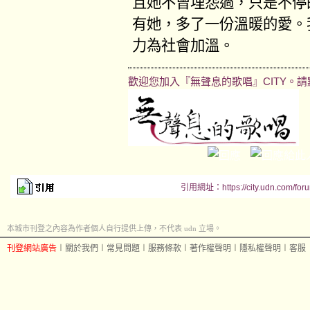
且她不曾埋怨過，只是不停
有她，多了一份溫暖的愛。
力為社會加溫。
歡迎您加入『無聲息的歌唱』CITY。請點
引用網址：https://city.udn.com/for
本城市刊登之內容為作者個人自行提供上傳，不代表 udn 立場。
刊登網站廣告
︱
關於我們
︱
常見問題
︱
服務條款
︱
著作權聲明
︱
隱私權聲明
︱
客服