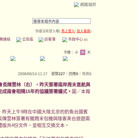
網路城邦
你還沒有登入喔(
馬上登入
/
加入會員
)
薦連結
公告區
訪客簿
市政中心
(0)
字體：
小
中
大
2008/06/14 11:17 瀏覽
227
｜回應
0
｜
推薦
0
會長陳雲林（右），昨天簽署兩岸周末直航與
成兩會相隔15年的協議簽署議式。
圖／本報
，昨天上午9時在中國大陸北京的釣魚台國賓
長陳雲林簽署有關周末包機與陸客來台旅遊兩
體版共4份文件，並相互交換文本。