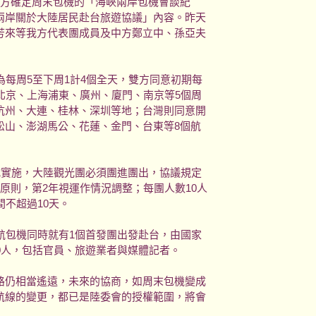
雙方確定周末包機的「海峽兩岸包機會談紀
兩岸關於大陸居民赴台旅遊協議」內容。昨天
芳來等我方代表團成員及中方鄭立中、孫亞夫
為每周5至下周1計4個全天，雙方同意初期每
北京、上海浦東、廣州、廈門、南京等5個周
杭州、大連、桂林、深圳等地；台灣則同意開
松山、澎湖馬公、花蓮、金門、台東等8個航
式實施，大陸觀光團必須團進團出，協議規定
原則，第2年視運作情況調整；每團人數10人
間不超過10天。
航包機同時就有1個首發團出發赴台，由國家
0人，包括官員、旅遊業者與媒體記者。
路仍相當遙遠，未來的協商，如周末包機變成
航線的變更，都已是陸委會的授權範圍，將會