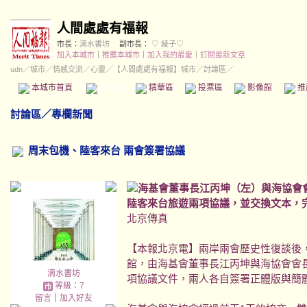
人間處處有福報
市長：
滴水書坊
副市長：
♡ 綾子♡
加入本城市
｜
推薦本城市
｜
加入我的最愛
｜
訂閱最新文章
udn
／
城市
／
情感交流
／
心靈
／
【人間處處有福報】城市
／討論區／
本城市首頁
討論區
精華區
投票區
影像館
推
討論區
／
專欄新聞
周末包機、陸客來台 兩會簽署協議
海基會董事長江丙坤（左）與海協會
陸客來台旅遊兩項協議，並交換文本，完
北京傳真
【本報北京電】兩岸兩會歷史性復談後
館，由海基會董事長江丙坤與海協會會
滴水書坊
項協議文件，兩人各自簽署正體版與簡
等級：7
留言
｜
加入好友