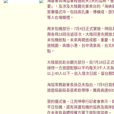
海基會與海協會經過前天1天的協商，
要」，及涉及大陸觀光客來台的「海峽
簽署儀式中，包括高孔廉、傅棟成、游
等人在場關禮。
周末包機部分，7月4日正式實施，時段
周各飛18班往返班次。大陸同意先開放
末包機航點，未來再開放成都、重慶、
放桃園、高雄小港、台中清泉崗、台北
點。
大陸居民赴台觀光部分，自7月18日正
接待一方旅遊配額以平均每天3千人次為
以上40人以下，自入境次日起，留台期
海協常務副會長孫亞夫指出，7月4日首
旅遊局副局長張希欽帶隊，團員高達60
簽約儀式後，江丙坤舉行記者會表示，
平日包機，還有貨運包機的協商及兩岸
在未來有具體授權方案下與對岸協商。