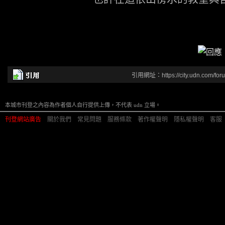
.
.
引用網址：https://city.udn.com/for
本城市刊登之內容為作者個人自行提供上傳，不代表 udn 立場。
刊登網站廣告
︱
關於我們
︱
常見問題
︱
服務條款
︱
著作權聲明
︱
隱私權聲明
︱
客服