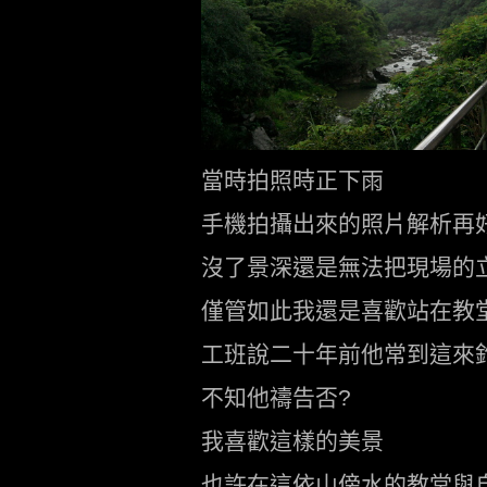
當時拍照時正下雨
手機拍攝出來的照片解析再
沒了景深還是無法把現場的
僅管如此我還是喜歡站在教
工班說二十年前他常到這來
不知他禱告否?
我喜歡這樣的美景
也許在這依山傍水的教堂與