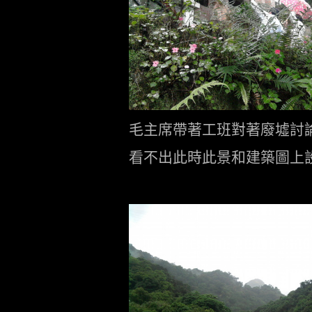
毛主席帶著工班對著廢墟討
看不出此時此景和建築圖上
.