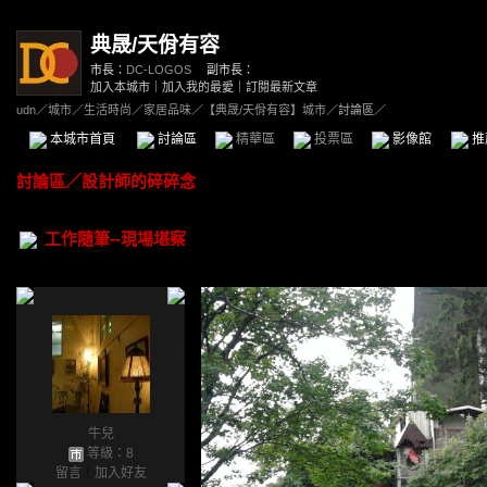
典晟/天佾有容
市長：
DC-LOGOS
副市長：
加入本城市
｜
加入我的最愛
｜
訂閱最新文章
udn
／
城市
／
生活時尚
／
家居品味
／
【典晟/天佾有容】城市
／討論區／
本城市首頁
討論區
精華區
投票區
影像館
推
討論區
／
設計師的碎碎念
工作隨筆--現場堪察
牛兒
等級：8
留言
｜
加入好友