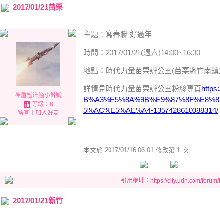
2017/01/21苗栗
主題：寫春聯 好過年
時間：2017/01/21(週六)14:00~16:00
地點：時代力量苗栗辦公室(苗栗縣竹南鎮立
詳情見時代力量苗栗辦公室粉絲專頁
http
神盾巡洋艦小鋒號
B%A3%E5%8A%9B%E9%87%8F%E8%8
等級：8
5%AC%E5%AE%A4-1357428610988314/
留言
｜
加入好友
本文於
2017/01/16 06:01 修改第 1 次
引用網址：https://city.udn.com/forum
2017/01/21新竹