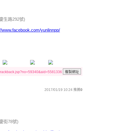
生路292號)
://www.facebook.com/yunlinnpp/
/trackback.jsp?no=59340&aid=5581336
2017/01/19 10:24
推薦
0
街78號)