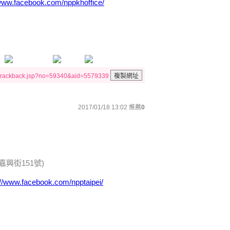
/www.facebook.com/nppkhoffice/
/trackback.jsp?no=59340&aid=5579339
2017/01/18 13:02
推薦
0
興街151號)
://www.facebook.com/npptaipei/