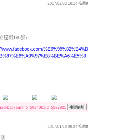
2017/02/02 18:14
推薦
0
達街186號)
s://www.facebook.com/%E6%99%82%E4%B
B%97%E6%A0%97%E8%BE%A6%E5%8
/trackback.jsp?no=59340&aid=5582921
2017/01/26 08:34
推薦
0
座談