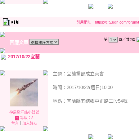
引用網址：https://city.udn.com/forum
第
頁／共2頁
回應文章
2017/10/22宜蘭
主題：宜蘭黨部成立茶會
時間：2017/10/22(週日)10:00
地點：宜蘭縣五結鄉中正路二段54號
神盾巡洋艦小鋒號
等級：8
留言
｜
加入好友