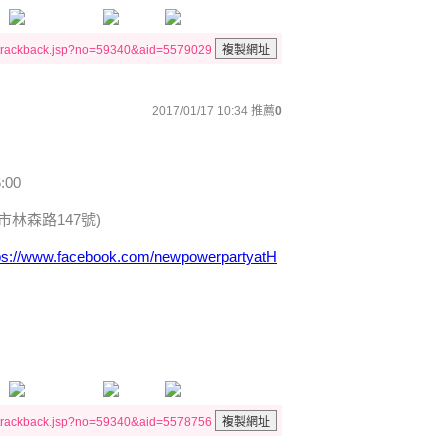
/trackback.jsp?no=59340&aid=5579029
2017/01/17 10:34
推薦
0
:00
林森路147號)
ps://www.facebook.com/newpowerpartyatH
/trackback.jsp?no=59340&aid=5578756