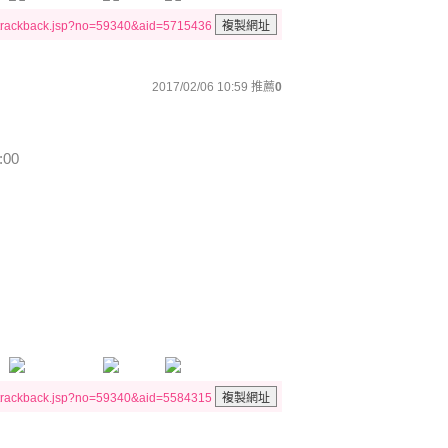
/trackback.jsp?no=59340&aid=5715436
2017/02/06 10:59
推薦
0
:00
/trackback.jsp?no=59340&aid=5584315