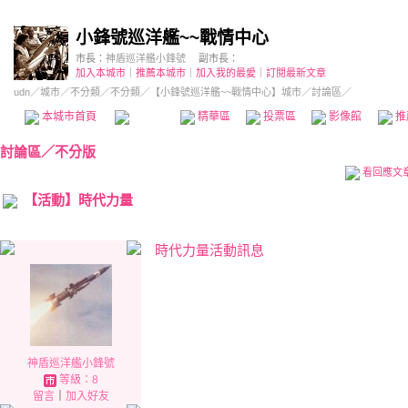
小鋒號巡洋艦~~戰情中心
市長：
神盾巡洋艦小鋒號
副市長：
加入本城市
｜
推薦本城市
｜
加入我的最愛
｜
訂閱最新文章
udn
／
城市
／
不分類
／
不分類
／
【小鋒號巡洋艦~~戰情中心】城市
／討論區／
本城市首頁
討論區
精華區
投票區
影像館
推
討論區
／
不分版
看回應文
【活動】時代力量
時代力量活動訊息
神盾巡洋艦小鋒號
等級：8
留言
｜
加入好友