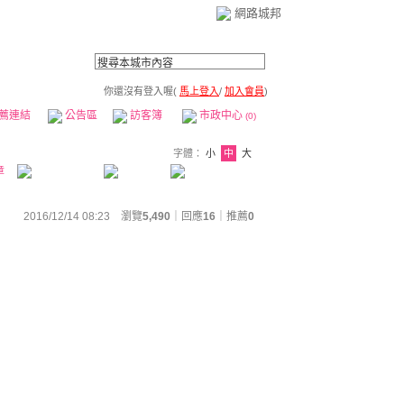
網路城邦
你還沒有登入喔(
馬上登入
/
加入會員
)
薦連結
公告區
訪客簿
市政中心
(0)
字體：
小
中
大
章
2016/12/14 08:23 瀏覽
5,490
｜回應
16
｜
推薦
0