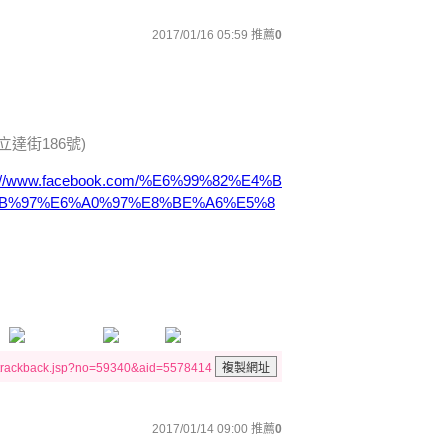
2017/01/16 05:59
推薦
0
達街186號)
s://www.facebook.com/%E6%99%82%E4%B
B%97%E6%A0%97%E8%BE%A6%E5%8
/trackback.jsp?no=59340&aid=5578414
2017/01/14 09:00
推薦
0