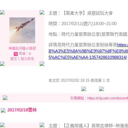
主題：【黨產大亨】桌遊試玩大會
時間：2017/02/11(週六)18:00~21:00
地點：時代力量苗栗辦公室(苗栗縣竹南鎮立
詳情見時代力量苗栗辦公室粉絲專頁
http
神盾巡洋艦小鋒號
B%A3%E5%8A%9B%E9%87%8F%E8%8
等級：8
5%AC%E5%AE%A4-1357428610988314/
留言
｜
加入好友
本文於
2017/02/02 18:15 修改第 1 次
引用網址：https://city.udn.com/forum
2017/02/18雲林
主題：【正義辯護人】高榮志律師--映後