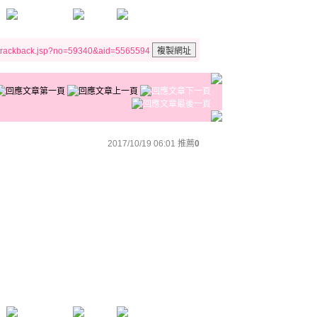
/trackback.jsp?no=59340&aid=5565594
2017/10/19 06:01
推薦
0