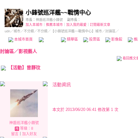
小鋒號巡洋艦~~戰情中心
市長：
神盾巡洋艦小鋒號
副市長：
加入本城市
｜
推薦本城市
｜
加入我的最愛
｜
訂閱最新文章
udn
／
城市
／
不分類
／
不分類
／
【小鋒號巡洋艦~~戰情中心】城市
／討論區／
本城市首頁
討論區
精華區
投票區
影像館
推
討論區
／
影視藝人
看回應文
【活動】曾靜玟
活動資訊
本文於
2013/06/20 06:41 修改第 1 次
神盾巡洋艦小鋒號
等級：8
留言
｜
加入好友