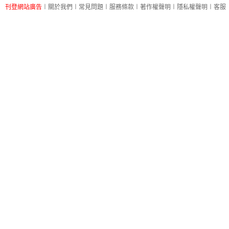
刊登網站廣告
︱
關於我們
︱
常見問題
︱
服務條款
︱
著作權聲明
︱
隱私權聲明
︱
客服