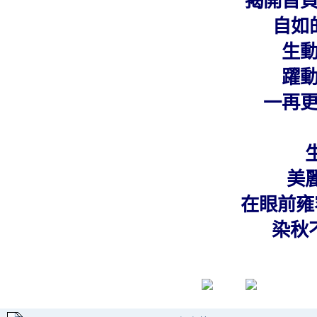
揭開首
自如
生
躍
一再
美
在眼前雍
染秋