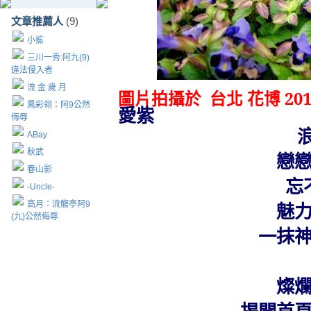
文章推薦人
(9)
小鯊
三川一秀:阿九(9)
違法侵入者
流 金 歲 月
圖片拍攝於
台北 花博
201
鳳彩翎：阿9公然
愛紫
侮辱
ABay
秋武
戀
春山影
忘
-Uncle-
高月：流觴亭阿9
魅
(九)公然侮辱
一抹
燦