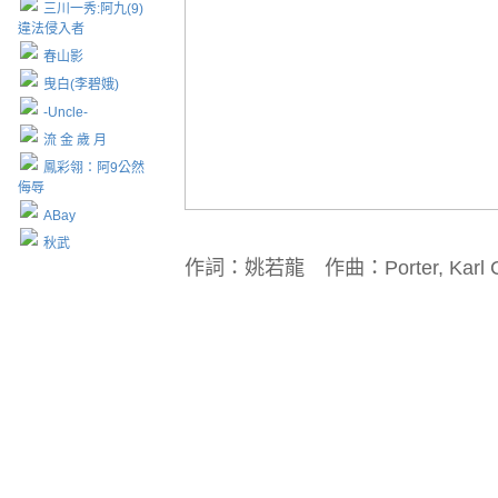
三川一秀:阿九(9)
違法侵入者
春山影
曳白(李碧娥)
-Uncle-
流 金 歲 月
鳳彩翎：阿9公然
侮辱
ABay
秋武
作詞：姚若龍 作曲：Porter, Karl 