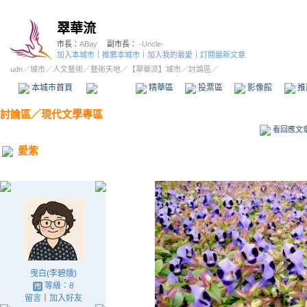
翠華流
市長：
ABay
副市長：
-Uncle-
加入本城市
｜
推薦本城市
｜
加入我的最愛
｜
訂閱最新文章
udn
／
城市
／
人文藝術
／
藝術天地
／
【翠華流】城市
／討論區／
本城市首頁
討論區
精華區
投票區
影像館
推
討論區
／
現代文學專區
看回應文
愛紫
曳白(李碧娥)
等級：8
留言
｜
加入好友