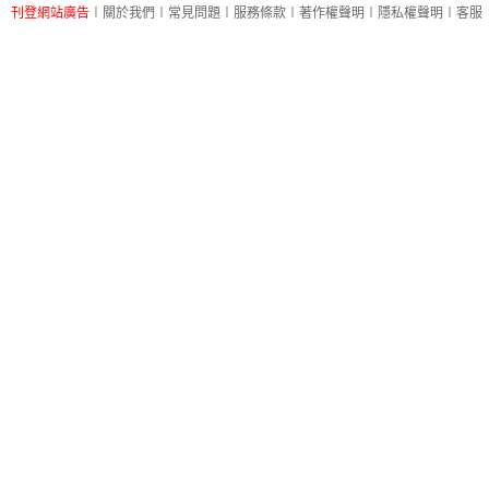
刊登網站廣告
︱
關於我們
︱
常見問題
︱
服務條款
︱
著作權聲明
︱
隱私權聲明
︱
客服