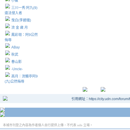
小鯊
三川一秀:阿九(9)
違法侵入者
曳白(李碧娥)
流 金 歲 月
鳳彩翎：阿9公然
侮辱
ABay
秋武
春山影
-Uncle-
高月：流觴亭阿9
(九)公然侮辱
引用網址：https://city.udn.com/forum
本城市刊登之內容為作者個人自行提供上傳，不代表 udn 立場。