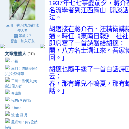
1937年七七事變前夕，蔣
名流學者到江西廬山 開談
法。
三川一秀:阿九(9)違法
胡適接在蔣介石、汪精衛講
侵入者
通。時任《東南日報》 社
等級：7
留言
｜
加入好友
即席寫了一首詩贈給胡
開，八方名士溯江來。吾家
文章推薦人
(10)
回。」
小鯊
胡適也隨手塗了一首白話詩
高月：流觴亭阿9
(九)公然侮辱
云
三川一秀:阿九(9)
春，那有蟬兒不鳴夏，那有
違法侵入者
話。」
春山影
曳白(李碧娥)
-Uncle-
流 金 歲 月
鳳彩翎：阿9公然
侮辱