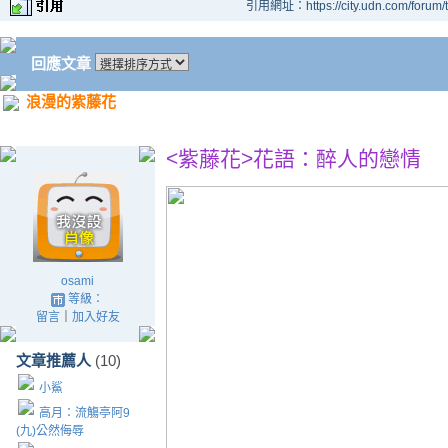
引用網址：https://city.udn.com/forum
回應文章
浪漫的紫藤花
<紫藤花>花語：醉人的戀情
osami
等級：
留言
｜
加入好友
文章推薦人
(10)
小鯊
高月：流觴亭阿9
(九)公然侮辱