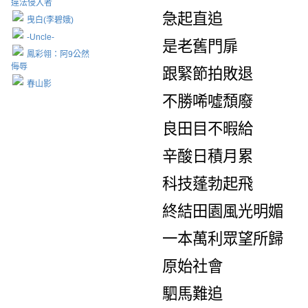
違法侵入者
急起直追
曳白(李碧娥)
-Uncle-
是老舊門扉
鳳彩翎：阿9公然
侮辱
跟緊節拍敗退
春山影
不勝唏噓頹廢
良田目不暇給
辛酸日積月累
科技蓬勃起飛
終結田園風光明媚
一本萬利眾望所歸
原始社會
駟馬難追