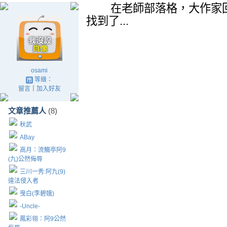
在
老師部落格，大作家
找到了...
osami
等級：
留言
｜
加入好友
文章推薦人
(8)
秋武
ABay
高月：流觴亭阿9
(九)公然侮辱
三川一秀:阿九(9)
違法侵入者
曳白(李碧娥)
-Uncle-
鳳彩翎：阿9公然