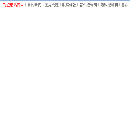
刊登網站廣告
︱
關於我們
︱
常見問題
︱
服務條款
︱
著作權聲明
︱
隱私權聲明
︱
客服