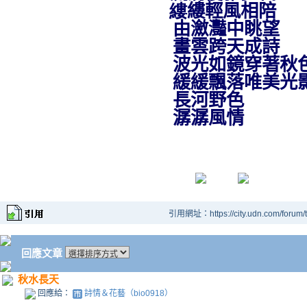
縷
縷輕風相陪
由瀲灩中眺望
畫雲跨天成詩
波光如鏡穿著秋
緩緩飄落唯美光
長河野色
潺潺風情
引用網址：https://city.udn.com/forum
回應文章
秋水長天
回應給：
詩情＆花藝（bio0918）