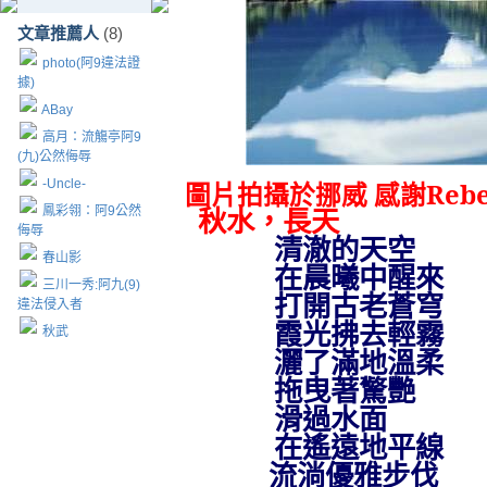
文章推薦人
(8)
photo(阿9違法證
據)
ABay
高月：流觴亭阿9
(九)公然侮辱
-Uncle-
圖片拍攝於挪威 感謝
Rebe
鳳彩翎：阿9公然
秋水，長天
侮辱
清澈的天空
春山影
在晨曦中醒來
三川一秀:阿九(9)
打開古老蒼穹
違法侵入者
霞光拂去輕霧
秋武
灑了滿地溫柔
拖曳著驚艷
滑過水面
在遙遠地平線
流淌優雅步伐