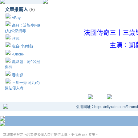
文章推薦人
(8)
ABay
高月：流觴亭阿9
(九)公然侮辱
法國傳奇三十三歲
秋武
主演：凱
曳白(李碧娥)
-Uncle-
鳳彩翎：阿9公然
侮辱
春山影
三川一秀:阿九(9)
違法侵入者
引用網址：https://city.udn.com/forum
本城市刊登之內容為作者個人自行提供上傳，不代表 udn 立場。