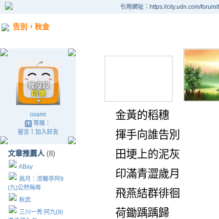
引用網址：https://city.udn.com/forum
告別，秋金
金黃的稻穗
osami
等級：
留言
｜
加入好友
揮手向誰告別
田埂上的泥灰
文章推薦人
(8)
ABay
印滿青澀歲月
高月：流觴亭阿9
(九)公然侮辱
飛燕結群徘徊
秋武
荷鋤踽踽歸
三川一秀:阿九(9)