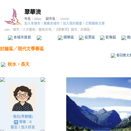
翠華流
市長：
ABay
副市長：
-Uncle-
加入本城市
｜
推薦本城市
｜
加入我的最愛
｜
訂閱最新文章
udn
／
城市
／
人文藝術
／
藝術天地
／
【翠華流】城市
／討論區／
本城市首頁
討論區
精華區
投票區
影像館
推
討論區
／
現代文學專區
看回應文
秋水，長天
曳白(李碧娥)
等級：8
留言
｜
加入好友