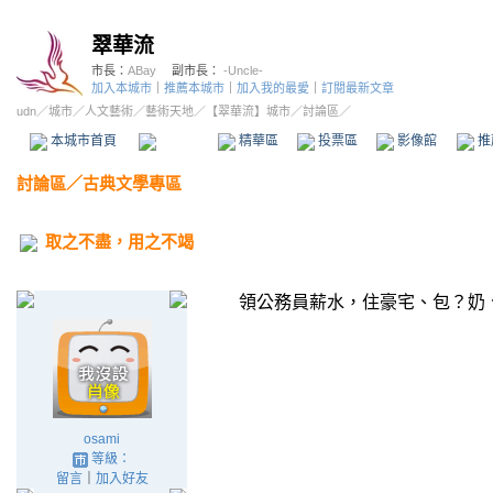
翠華流
市長：
ABay
副市長：
-Uncle-
加入本城市
｜
推薦本城市
｜
加入我的最愛
｜
訂閱最新文章
udn
／
城市
／
人文藝術
／
藝術天地
／
【翠華流】城市
／討論區／
本城市首頁
討論區
精華區
投票區
影像館
推
討論區
／
古典文學專區
取之不盡，用之不竭
領公務員薪水，住豪宅、包？奶、吃
osami
等級：
留言
｜
加入好友