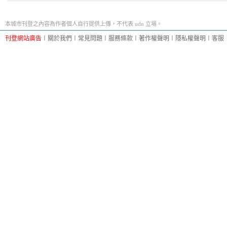
本城市刊登之內容為作者個人自行提供上傳，不代表 udn 立場。
刊登網站廣告
︱
關於我們
︱
常見問題
︱
服務條款
︱
著作權聲明
︱
隱私權聲明
︱
客服