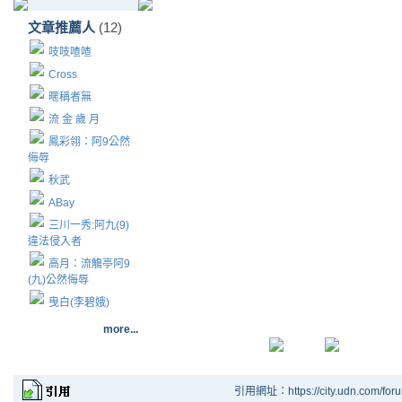
文章推薦人
(12)
吱吱喳喳
Cross
暱稱者無
流 金 歲 月
鳳彩翎：阿9公然
侮辱
秋武
ABay
三川一秀:阿九(9)
違法侵入者
高月：流觴亭阿9
(九)公然侮辱
曳白(李碧娥)
more...
引用網址：https://city.udn.com/for