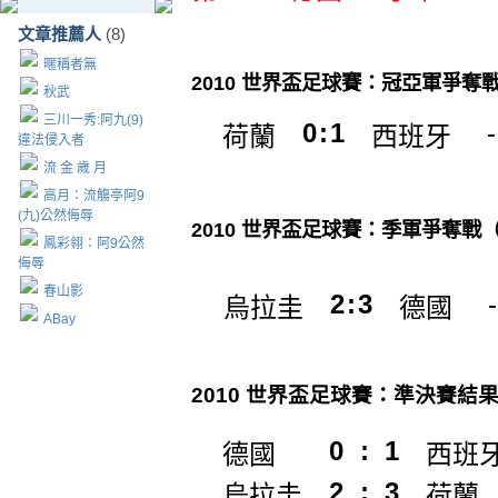
文章推薦人
(8)
暱稱者無
2010 世界盃足球賽：冠亞軍爭奪
秋武
三川一秀:阿九(9)
0
:
1
-
荷蘭
西班牙
違法侵入者
流 金 歲 月
高月：流觴亭阿9
(九)公然侮辱
2010 世界盃足球賽：季軍爭奪戰（
鳳彩翎：阿9公然
侮辱
春山影
2
:
3
-
烏拉圭
德國
ABay
2010 世界盃足球賽：準決賽結
0
:
1
德國
西班
2
:
3
烏拉圭
荷蘭