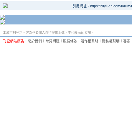
引用網址：https://city.udn.com/forum
本城市刊登之內容為作者個人自行提供上傳，不代表 udn 立場。
刊登網站廣告
︱
關於我們
︱
常見問題
︱
服務條款
︱
著作權聲明
︱
隱私權聲明
︱
客服