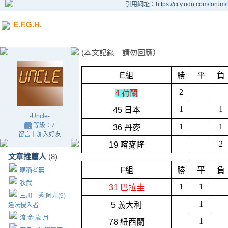
引用網址：https://city.udn.com/forum
E.F.G.H.
(本文記錄 請勿回應）
E組
勝
平
負
2
4 荷蘭
1
1
45 日本
-Uncle-
等級：7
1
1
36 丹麥
留言
｜
加入好友
2
19 喀麥隆
文章推薦人
(8)
F組
勝
平
負
暱稱者無
秋武
1
1
31 巴拉圭
三川一秀:阿九(9)
1
5 義大利
違法侵入者
流 金 歲 月
1
78 紐西蘭