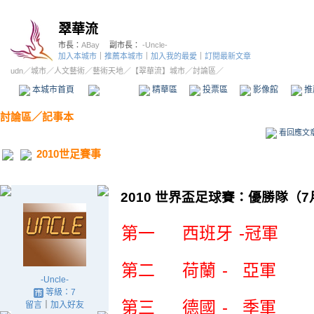
翠華流
市長：
ABay
副市長：
-Uncle-
加入本城市
｜
推薦本城市
｜
加入我的最愛
｜
訂閱最新文章
udn
／
城市
／
人文藝術
／
藝術天地
／
【翠華流】城市
／討論區／
本城市首頁
討論區
精華區
投票區
影像館
推
討論區
／
記事本
看回應文
2010世足賽事
2010 世界盃足球賽：優勝隊（7
第一
西班牙
-冠軍
第二
荷蘭
- 亞軍
-Uncle-
等級：7
第三
德國
- 季軍
留言
｜
加入好友