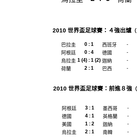
2010 世界盃足球賽：４強出爐
（
0
:
1
-
巴拉圭
西班牙
0
:
4
-
阿根廷
德國
1 (4)
:
1 (2)
-
烏拉圭
迦納
2
:
1
-
荷蘭
巴西
2010 世界盃足球賽：前進８強
（
3
:
1
-
阿根廷
墨西哥
4
:
1
-
德國
英格蘭
1
:
2
-
美國
迦納
2
:
1
-
烏拉圭
南韓