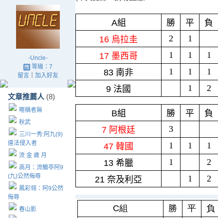
A組
勝
平
負
2
1
16 烏拉圭
1
1
1
17 墨西哥
-Uncle-
等級：7
1
1
1
83 南非
留言
｜
加入好友
1
2
9 法國
文章推薦人
(8)
暱稱者無
B組
勝
平
負
秋武
3
7 阿根廷
三川一秀:阿九(9)
違法侵入者
1
1
1
47 韓國
流 金 歲 月
1
2
13 希臘
高月：流觴亭阿9
(九)公然侮辱
1
2
21 奈及利亞
鳳彩翎：阿9公然
侮辱
C組
勝
平
負
春山影