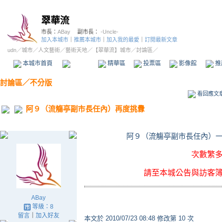
翠華流
市長：
ABay
副市長：
-Uncle-
加入本城市
｜
推薦本城市
｜
加入我的最愛
｜
訂閱最新文章
udn
／
城市
／
人文藝術
／
藝術天地
／
【翠華流】城市
／討論區／
本城市首頁
討論區
精華區
投票區
影像館
推
討論區
／
不分版
看回應文
阿９（流觴亭副市長任內）再度挑釁
阿９（流觴亭副市長任內）
次數繁
請至本城公告與訪客
ABay
等級：8
留言
｜
加入好友
本文於
2010/07/23 08:48 修改第 10 次