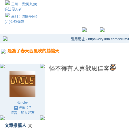
三川一秀:阿九(9)
違法侵入者
高月：流觴亭阿9
(九)公然侮辱
引用網址：https://city.udn.com/forum
是為了春天西風吹的鷓鴣天
怪不得有人喜歡思佳客
-Uncle-
等級：7
留言
｜
加入好友
文章推薦人
(9)