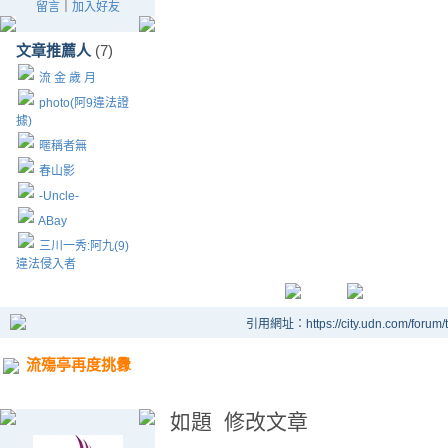
留言
｜
加入好友
文章推薦人
(7)
流 金 歲 月
photo(阿9違法證
據)
暱稱者無
春山影
-Uncle-
ABay
三川一秀:阿九(9)
違法侵入者
引用網址：https://city.udn.com/forum
流殤亭再度挑釁
如題 修改文章