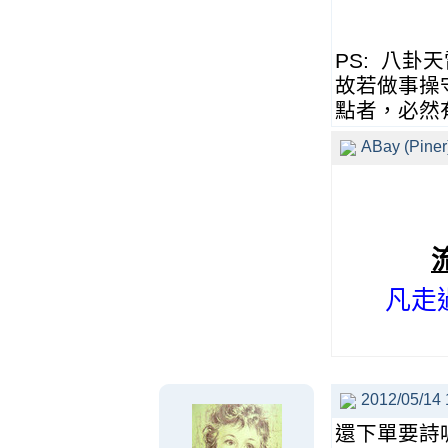
PS: 八
故若做事操
點者，必然
ABay (Piner
凡走
2012/05/14 
還下單要詩