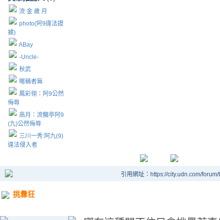
流 金 歲 月
photo(阿9違法證
據)
ABay
-Uncle-
秋武
暱稱者無
鳳彩翎：阿9公然
侮辱
高月：流觴亭阿9
(九)公然侮辱
三川一秀:阿九(9)
違法侵入者
引用網址：https://city.udn.com/forum
挑釁狂