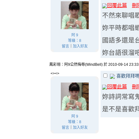
回覆此篇
刪
不然來聊唱
妳平時都唱
阿 9
國語多還是
等級：8
留言
｜
加入好友
妳台語很溜
鳳彩翎：阿9公然侮辱(WindBell) 於 2010-09-14 23:3
<><>
喜歡拜拜
回覆此篇
刪
妳詩詞常寫
是不是喜歡
阿 9
等級：8
留言
｜
加入好友