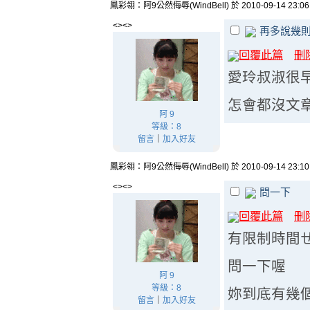
鳳彩翎：阿9公然侮辱(WindBell) 於 2010-09-14 23:0
<><>
再多說幾
回覆此篇
刪
愛玲叔淑很早
怎會都沒文
阿 9
等級：8
留言
｜
加入好友
鳳彩翎：阿9公然侮辱(WindBell) 於 2010-09-14 23:1
<><>
問一下
回覆此篇
刪
有限制時間
問一下喔
阿 9
等級：8
妳到底有幾
留言
｜
加入好友