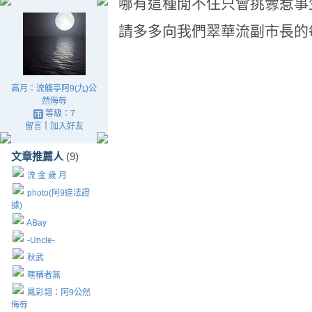
哪有這種閒不住只會挑釁惹事
請多多向我們翠華流副市長的
高月：流觴亭阿9(九)公
然侮辱
等級：7
留言
｜
加入好友
文章推薦人
(9)
流 金 歲 月
photo(阿9違法證
據)
ABay
-Uncle-
秋武
暱稱者無
鳳彩翎：阿9公然
侮辱