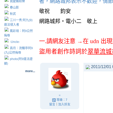
者，網路城邦表示不歡迎，情
我愛繽紛樂
春山影
敬祝 鈞安
秋武
網路城邦‧電小二 敬上
三川一秀:阿九(9)
違法侵入者
鳳彩翎：阿9公然
侮辱
一
.
請網友注意 →在
udn
出現
-Uncle-
高月：流觴亭阿9
盜用者創作詩詞於
翠華流城
(九)公然侮辱
photo(阿9違法證
據)
2011/12/01 
more...
=
等級：7
留言
｜
加入好友