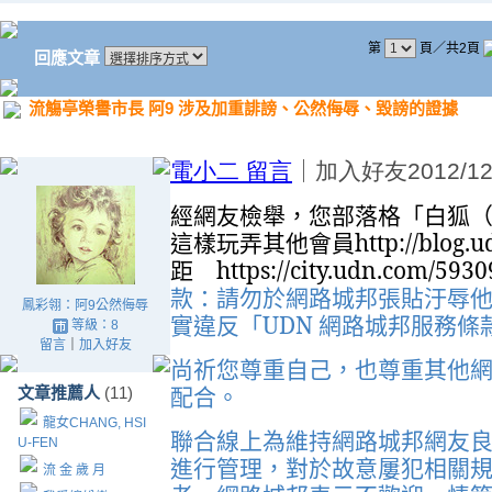
第
頁／共2頁
回應文章
流觴亭榮譽市長 阿9 涉及加重誹謗、公然侮辱、毀謗的證據
電小二
留言
｜
加入好友
2012/12
經網友檢舉，您部落格「白狐
這樣玩弄其他會員
http://blog
距
https://city.udn.com/5930
款：請勿於網路城邦張貼汙辱
鳳彩翎：阿9公然侮辱
實違反「
UDN
網路城邦服務條
等級：8
留言
｜
加入好友
尚祈您尊重自己，也尊重其他
配合。
文章推薦人
(11)
龍女CHANG, HSI
聯合線上為維持網路城邦網友
U-FEN
進行管理，對於故意屢犯相關
流 金 歲 月