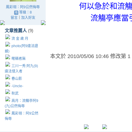
何以急於和流
鳳彩翎：阿9公然侮辱
等級：8
流觴亭應當
留言
｜
加入好友
文章推薦人
(9)
流 金 歲 月
photo(阿9違法證
據)
本文於
2010/05/06 10:46 修改第 1
暱稱者無
三川一秀:阿九(9)
違法侵入者
春山影
-Uncle-
秋武
高月：流觴亭阿9
(九)公然侮辱
鳳彩翎：阿9公然
侮辱