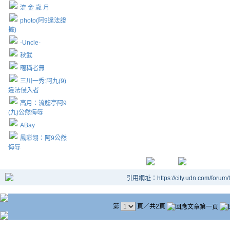
流 金 歲 月
photo(阿9違法證
據)
-Uncle-
秋武
暱稱者無
三川一秀:阿九(9)
違法侵入者
高月：流觴亭阿9
(九)公然侮辱
ABay
鳳彩翎：阿9公然
侮辱
引用網址：https://city.udn.com/forum
第
頁／共2頁