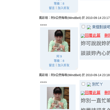
等級：8
留言
｜
加入好友
鳳彩翎：阿9公然侮辱(WindBell) 於 2010-09-14 23:1
<><>
來個對談
回覆此篇
刪
妳可說說妳
談談妳內心
阿 9
等級：8
留言
｜
加入好友
鳳彩翎：阿9公然侮辱(WindBell) 於 2010-09-14 23:1
<><>
別忙ㄚ
回覆此篇
刪
妳別一直忙