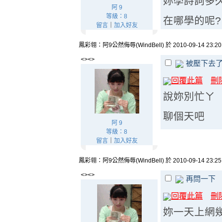
妳學詩詞多久
阿 9
等級：8
在哪學的呢?
留言
｜
加入好友
鳳彩翎：阿9公然侮辱(WindBell) 於 2010-09-14 23:2
<><>
被壓下去
回覆此篇
刪
說妳別忙ㄚ
聊個天吧
阿 9
等級：8
留言
｜
加入好友
鳳彩翎：阿9公然侮辱(WindBell) 於 2010-09-14 23:2
<><>
再問一下
回覆此篇
刪
妳一天上網幾