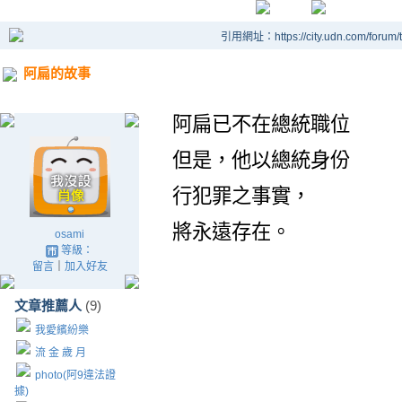
引用網址：https://city.udn.com/forum
阿扁的故事
阿扁已不在總統職位
但是，
他以總統身份
行犯罪之事實，
將永遠存在。
osami
等級：
留言
｜
加入好友
文章推薦人
(9)
我愛繽紛樂
流 金 歲 月
photo(阿9違法證
據)