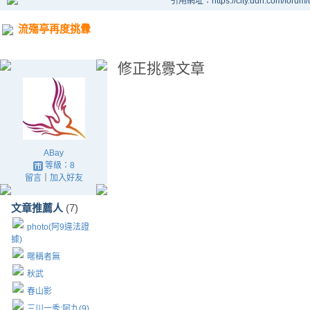
引用網址：https://city.udn.com/forum
流殤亭再度挑釁
修正挑釁文章
ABay
等級：8
留言
｜
加入好友
文章推薦人
(7)
photo(阿9違法證
據)
暱稱者無
秋武
春山影
三川一秀:阿九(9)