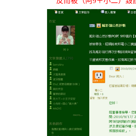
反而被（阿9＋小二）毀