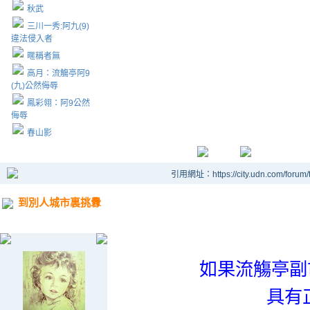
秋武
三川一秀:阿九(9)
違法侵入者
暱稱者無
高月：流觴亭阿9
(九)公然侮辱
鳳彩翎：阿9公然
侮辱
春山影
引用網址：https://city.udn.com/forum
到別人城市裏挑釁
如果流觴亭副
具有