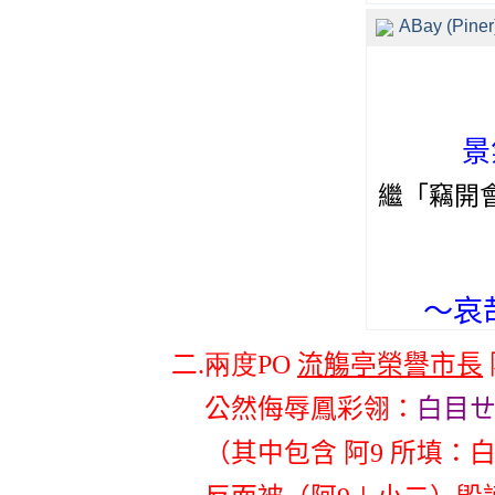
ABay (Piner
景
繼
「竊開
～哀
二
.兩度PO
流觴亭榮譽市長
公然侮辱鳳彩翎：
白目ㄝ.
（其中包含 阿9 所填：白目