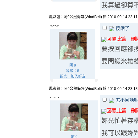
我算過卻算
鳳彩翎：阿9公然侮辱(WindBell) 於 2010-09-14 23:1
<><>
按錯了
回覆此篇
刪
要按回應卻按
要問蝦米雄雄
阿 9
等級：8
留言
｜
加入好友
鳳彩翎：阿9公然侮辱(WindBell) 於 2010-09-14 23:1
<><>
怎不回話
回覆此篇
刪
妳光忙著存
我可以跟妳
阿 9