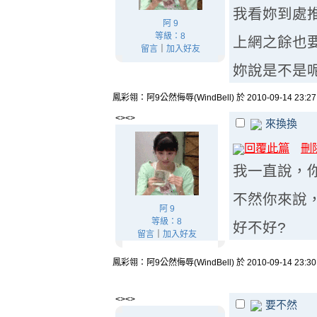
我看妳到處
阿 9
等級：8
上網之餘也
留言
｜
加入好友
妳說是不是
鳳彩翎：阿9公然侮辱(WindBell) 於 2010-09-14 23:2
<><>
來換換
回覆此篇
刪
我一直說，你
不然你來說
阿 9
等級：8
好不好?
留言
｜
加入好友
鳳彩翎：阿9公然侮辱(WindBell) 於 2010-09-14 23:3
<><>
要不然