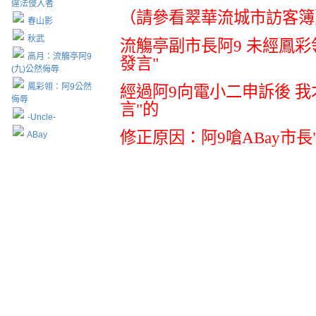
違法侵入者
（請參看翠華流城市訪客簿
春山影
秋武
流觴亭副市長阿9 未經鳳彩
高月：流觴亭阿9
發言"
(九)公然侮辱
鳳彩翎：阿9公然
經過阿9向電小二申訴後 我
侮辱
言"的
-Uncle-
修正原因：阿9嗆ABay市長
ABay