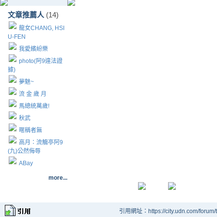
文章推薦人
(14)
龍女CHANG, HSI
U-FEN
我愛繽紛樂
photo(阿9違法證
據)
夢魅~
流 金 歲 月
馬總統萬歲!
秋武
暱稱者無
高月：流觴亭阿9
(九)公然侮辱
ABay
more...
引用網址：https://city.udn.com/forum