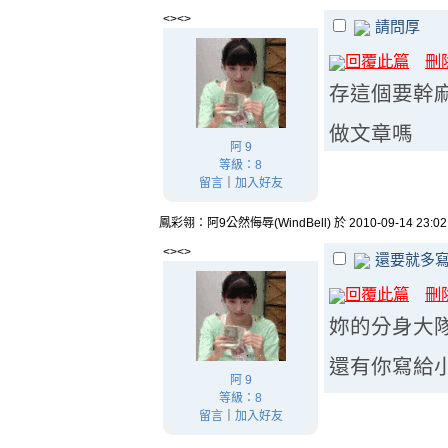
<><>
請問厚
回覆此篇
刪
存這個要幹麻呀
做文章嗎
阿 9
等級：8
留言
｜
加入好友
鳳彩翎：阿9公然侮辱(WindBell) 於 2010-09-14 23:0
<><>
還要就多
回覆此篇
刪
妳的分身大
還有你寫給
阿 9
等級：8
留言
｜
加入好友