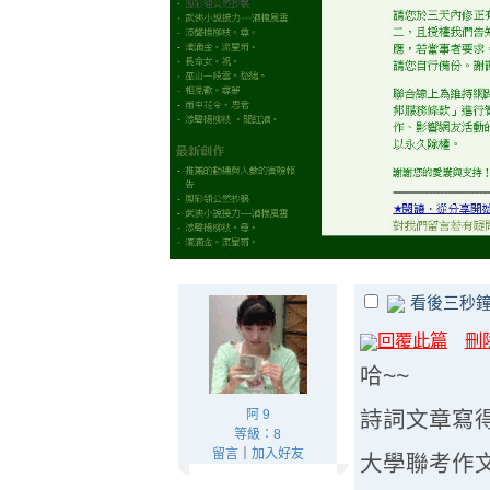
看後三秒
回覆此篇
刪
哈~~
阿 9
詩詞文章寫
等級：8
留言
｜
加入好友
大學聯考作文