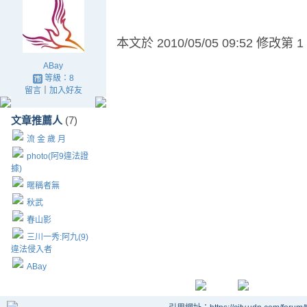
本文於
2010/05/05 09:52 修改第 1
ABay
等級：8
留言
｜
加入好友
文章推薦人
(7)
流 金 歲 月
photo(阿9違法證
據)
暱稱者無
秋武
春山影
三川一秀:阿九(9)
違法侵入者
ABay