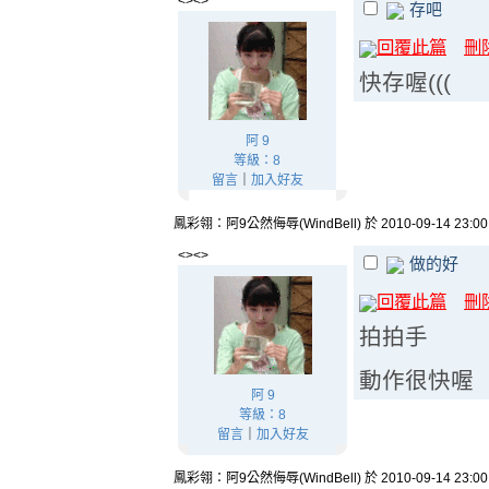
<><>
存吧
回覆此篇
刪
快存喔(((
阿 9
等級：8
留言
｜
加入好友
鳳彩翎：阿9公然侮辱(WindBell) 於 2010-09-14 23:0
<><>
做的好
回覆此篇
刪
拍拍手
動作很快喔
阿 9
等級：8
留言
｜
加入好友
鳳彩翎：阿9公然侮辱(WindBell) 於 2010-09-14 23:0