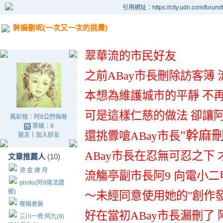
引用網址：https://city.udn.com/forum
幹麻刪呢(一次又一次的挑釁)
翠華流的市民好友
之前ABay市長刪除訪客簿
本想為維護城市的平靜 不
可是這樣仁慈的做法 卻讓
鳳彩翎：阿9公然侮辱
等級：8
"幹麻刪
還挑釁嗆ABay市長
留言
｜
加入好友
ABay市長在忍無可忍之下
文章推薦人
(10)
流 金 歲 月
流觴亭副市長阿9 向電小二
photo(阿9違法證
據)
～未經同意使用她的"創作發
暱稱者無
好在當初ABay市長漏刪了
三川一秀:阿九(9)