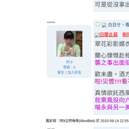
可是從沒拿
<><>
白目ㄝ，看仔細
回覆此篇
刪
翠花彩影蝶
蘭心慷慨赴
襲之事出面
阿 9
等級：8
留言
｜
加入好友
歡未盡。酒
啦!災懡!!!
真情欲託西
就棄鳳投向
喵永與另一
鳳彩翎：阿9公然侮辱(WindBell) 於 2010-09-14 22:5