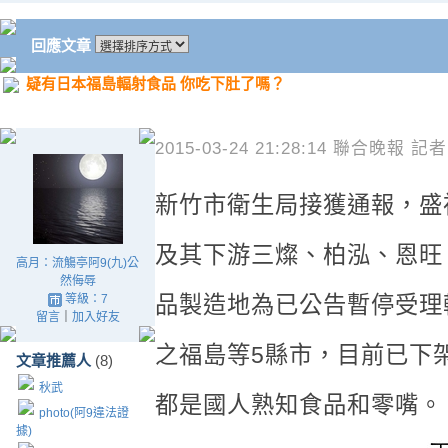
回應文章
疑有日本福島輻射食品 你吃下肚了嗎？
2015-03-24 21:28:14 聯合晚
新竹市衛生局接獲通報，盛
及
其下游三燦、柏泓、恩旺
高月：流觴亭阿9(九)公
然侮辱
等級：7
品製造地為已公告暫停受理
留言
｜
加入好友
之福島等5縣市，目前已下架
文章推薦人
(8)
秋武
都是國人熟知食品和零嘴。
photo(阿9違法證
據)