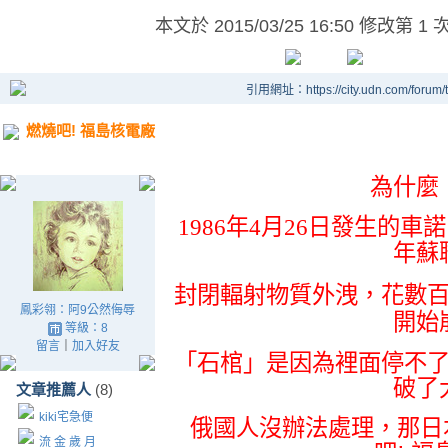
本文於
2015/03/25 16:50 修改第 1 
引用網址：https://city.udn.com/forum
燃燒吧! 福島核電廠
為什麼
1986年4月26日發生的車
年蘇
封閉輻射物質外洩
，花數
鳳彩翎：阿9公然侮辱
開始
等級：8
留言
｜
加入好友
「石棺」是因為裡面停不
破了
文章推薦人
(8)
kiki宅急便
俄國人沒辦法處理
，那日
流 金 歲 月