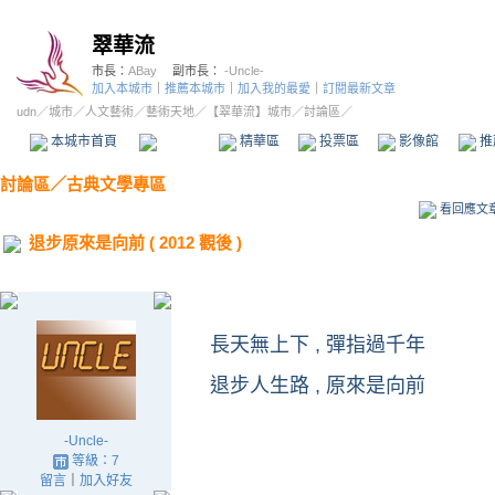
翠華流
市長：
ABay
副市長：
-Uncle-
加入本城市
｜
推薦本城市
｜
加入我的最愛
｜
訂閱最新文章
udn
／
城市
／
人文藝術
／
藝術天地
／
【翠華流】城市
／討論區／
本城市首頁
討論區
精華區
投票區
影像館
推
討論區
／
古典文學專區
看回應文
退步原來是向前 ( 2012 觀後 )
長天無上下 , 彈指過千年
退步人生路 , 原來是向前
-Uncle-
等級：7
留言
｜
加入好友