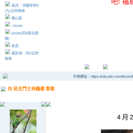
吧! 
高月：流觴亭阿9
(九)公然侮辱
春山影
-Uncle-
photo(阿9違法證
據)
秋武
鳳彩翎：阿9公然
侮辱
引用網址：https://city.udn.com/forum
向 民主鬥士林義雄 致敬
4 月 