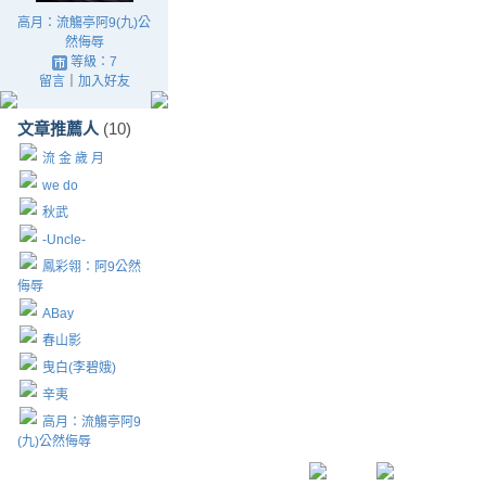
高月：流觴亭阿9(九)公
然侮辱
等級：7
留言
｜
加入好友
文章推薦人
(10)
流 金 歲 月
we do
秋武
-Uncle-
鳳彩翎：阿9公然
侮辱
ABay
春山影
曳白(李碧娥)
辛夷
高月：流觴亭阿9
(九)公然侮辱