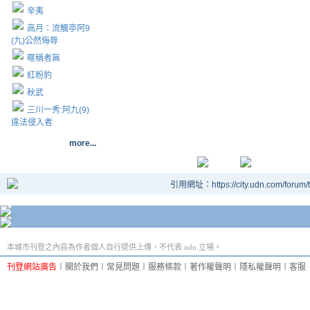
辛夷
高月：流觴亭阿9
(九)公然侮辱
暱稱者無
紅粉豹
秋武
三川一秀:阿九(9)
違法侵入者
more...
引用網址：https://city.udn.com/forum
本城市刊登之內容為作者個人自行提供上傳，不代表 udn 立場。
刊登網站廣告
︱
關於我們
︱
常見問題
︱
服務條款
︱
著作權聲明
︱
隱私權聲明
︱
客服