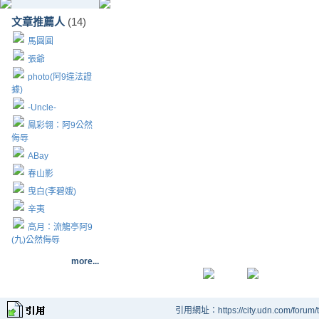
文章推薦人
(14)
馬圓圓
張爺
photo(阿9違法證
據)
-Uncle-
鳳彩翎：阿9公然
侮辱
ABay
春山影
曳白(李碧娥)
辛夷
高月：流觴亭阿9
(九)公然侮辱
more...
引用網址：https://city.udn.com/forum