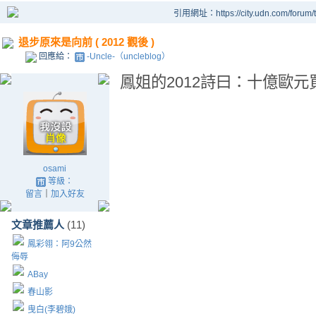
引用網址：https://city.udn.com/forum
退步原來是向前 ( 2012 觀後 )
回應給：
-Uncle-（uncleblog）
鳳姐的2012詩曰：十億歐元
osami
等級：
留言
｜
加入好友
文章推薦人
(11)
鳳彩翎：阿9公然
侮辱
ABay
春山影
曳白(李碧娥)