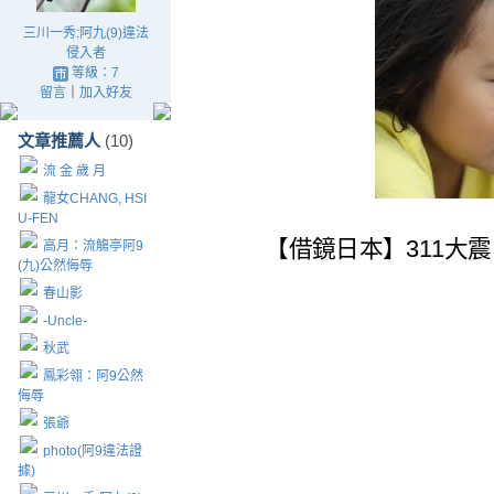
三川一秀:阿九(9)違法
侵入者
等級：7
留言
｜
加入好友
文章推薦人
(10)
流 金 歲 月
龍女CHANG, HSI
U-FEN
【借鏡日本】311大震
高月：流觴亭阿9
(九)公然侮辱
春山影
-Uncle-
秋武
鳳彩翎：阿9公然
侮辱
張爺
photo(阿9違法證
據)