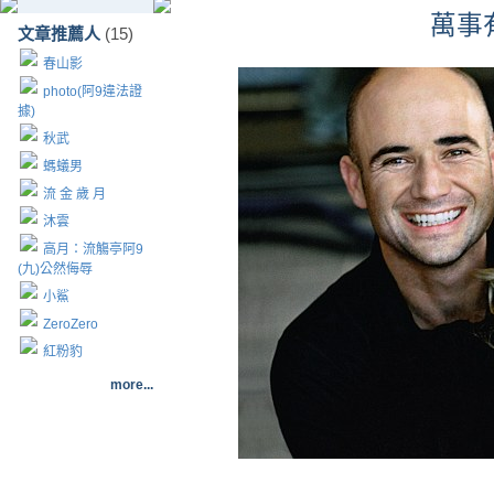
萬事
文章推薦人
(15)
春山影
photo(阿9違法證
據)
秋武
螞蟻男
流 金 歲 月
沐雲
高月：流觴亭阿9
(九)公然侮辱
小鯊
ZeroZero
紅粉豹
more...