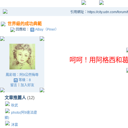
引用網址：https://city.udn.com/forum
世界級的成功典範
回應給：
ABay（Piner）
呵呵！用阿格西和
鳳彩翎：阿9公然侮辱
等級：8
留言
｜
加入好友
文章推薦人
(12)
秋武
photo(阿9違法證
據)
沐雲