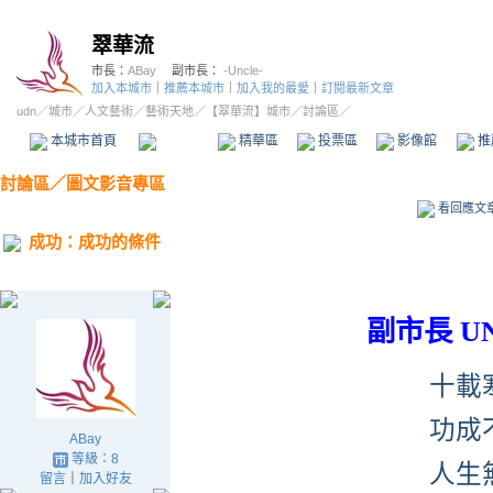
翠華流
市長：
ABay
副市長：
-Uncle-
加入本城市
｜
推薦本城市
｜
加入我的最愛
｜
訂閱最新文章
udn
／
城市
／
人文藝術
／
藝術天地
／
【翠華流】城市
／討論區／
本城市首頁
討論區
精華區
投票區
影像館
推
討論區
／
圖文影音專區
看回應文
成功：成功的條件
副市長 U
十載
功成
ABay
等級：8
人生
留言
｜
加入好友