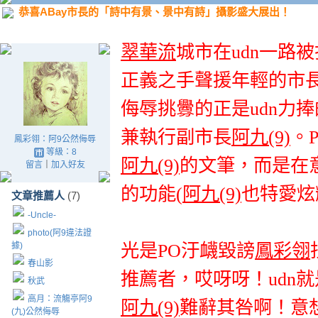
恭喜ABay市長的「詩中有景、景中有詩」攝影盛大展出！
翠華流
城市在udn一路
正義之手聲援年輕的市
侮辱挑釁的正是udn力捧
兼執行副市長
阿九(9)
。
鳳彩翎：阿9公然侮辱
等級：8
阿九(9)
的
文筆
，而是在
留言
｜
加入好友
的功能
(
阿九(9)
也特愛炫
文章推薦人
(7)
-Uncle-
photo(阿9違法證
據)
光是PO汙衊毀謗
鳳彩翎
春山影
推薦者
，哎呀呀！udn
秋武
高月：流觴亭阿9
阿九(9)
難辭其咎啊！意
(九)公然侮辱