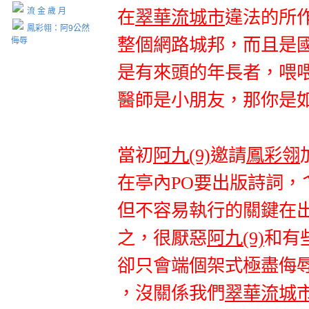
流 金 歲 月
在
翠華流城
市
違法的所
鳳彩翎：阿9公然
整
個網路城邦
，而且是
侮辱
是有
來頭
的年長者
，喂
醫師是小朋友
，那你是
當初
阿九(9)
邀請
鳳彩翎
在亭內PO要出版詩詞
，
但不容易執行的關鍵在
之
，很厭惡
阿九
(9)
和有
卻只會端個架式極盡侮
，沒關係我們
翠華流城