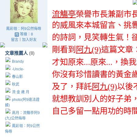
流觴亭
榮譽市長兼副市
的威風來本城留言
、挑
鳳彩翎：阿9公然侮辱
等級：8
的詩詞
，
見笑
轉
生氣
！
留言
｜
加入好友
剛看到
阿九(9)
這篇文章
文章推薦人
(8)
才知原來...原來...
，換我
Brandy
-Uncle-
你沒有珍惜讀書的黃金
春山影
秋武
及了
，拜託
阿九(9)
以後
流 金 歲 月
就想教訓別人的好子弟
photo(阿9違法證
據)
自己多留一點用功的
時
高月：流觴亭阿9
(九)公然侮辱
鳳彩翎：阿9公然
侮辱