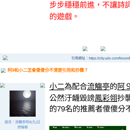
步
步穩穩前進
，不讓詩
的
遊戲
。
引用網址：https://city.udn.com/forum
阿9和小二怎會傻傻分不清楚引用和抄襲？
小二
為配合
流觴亭
的
阿
公然汙衊毀謗
鳳彩翎
抄
的79名的推薦者傻傻
分
高月：流觴亭阿9(九)公
然侮辱