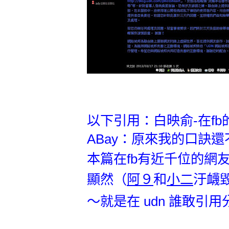
以下引用：白映俞-
在fb的
ABay：原來我的口訣還
本篇在fb有近千位的網
顯然（
阿９
和
小二
汙衊
～就是在 udn 誰敢引