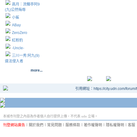
高月：流觴亭阿9
(九)公然侮辱
小鯊
ABay
ZeroZero
紅粉豹
-Uncle-
三川一秀:阿九(9)
違法侵入者
more...
引用網址：https://city.udn.com/forum
本城市刊登之內容為作者個人自行提供上傳，不代表 udn 立場。
刊登網站廣告
︱
關於我們
︱
常見問題
︱
服務條款
︱
著作權聲明
︱
隱私權聲明
︱
客服