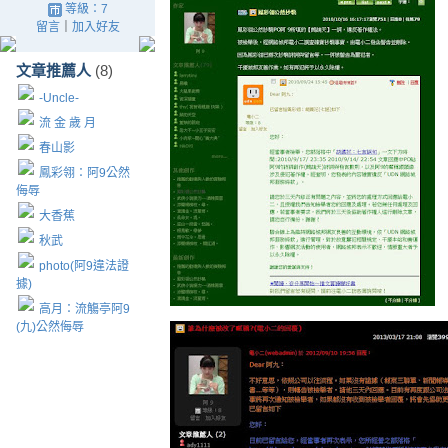
等級：7
留言
｜
加入好友
文章推薦人
(8)
-Uncle-
流 金 歲 月
春山影
鳳彩翎：阿9公然
侮辱
大香蕉
秋武
photo(阿9違法證
據)
高月：流觴亭阿9
(九)公然侮辱