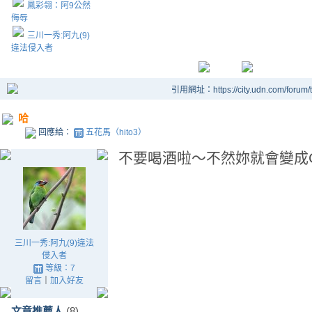
鳳彩翎：阿9公然
侮辱
三川一秀:阿九(9)
違法侵入者
引用網址：https://city.udn.com/forum
哈
回應給：
五花馬（hito3）
不要喝酒啦～不然妳就會變成CAS
三川一秀:阿九(9)違法
侵入者
等級：7
留言
｜
加入好友
文章推薦人
(8)