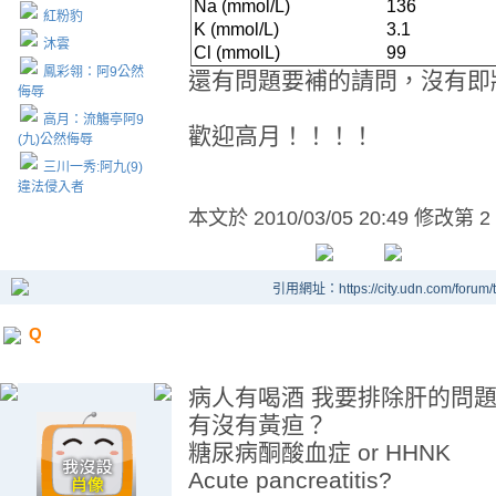
Na (mmol/L)
136
紅粉豹
K (mmol/L)
3.1
沐雲
Cl (mmolL)
99
鳳彩翎：阿9公然
還有問題要補的請問，沒有即
侮辱
高月：流觴亭阿9
歡迎高月！！！！
(九)公然侮辱
三川一秀:阿九(9)
違法侵入者
本文於
2010/03/05 20:49 修改第 2
引用網址：https://city.udn.com/forum
Q
病人有喝酒 我要排除肝的問題
有沒有黃疸？
糖尿病酮酸血症 or HHNK
Acute pancreatitis?