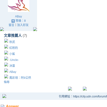
ABay
等級：8
留言
｜
加入好友
文章推薦人
(7)
秋武
紅粉豹
小鯊
-Uncle-
沐雲
ABay
鳳彩翎：阿9公然
侮辱
引用網址：https://city.udn.com/forum
Answer