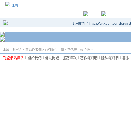
沐雲
引用網址：https://city.udn.com/forum
本城市刊登之內容為作者個人自行提供上傳，不代表 udn 立場。
刊登網站廣告
︱
關於我們
︱
常見問題
︱
服務條款
︱
著作權聲明
︱
隱私權聲明
︱
客服