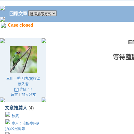
回應文章
Case closed
E
等待整
三川一秀:阿九(9)違法
侵入者
等級：7
留言
｜
加入好友
文章推薦人
(4)
秋武
高月：流觴亭阿9
(九)公然侮辱