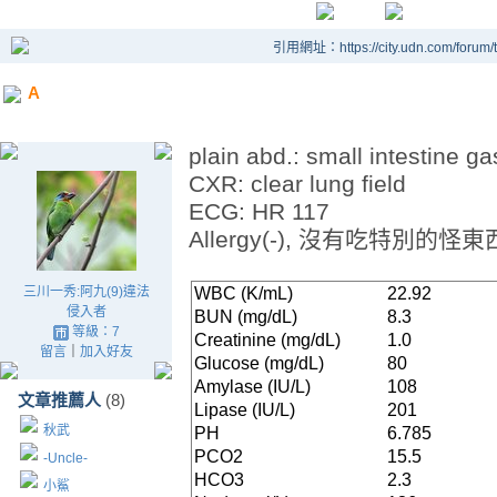
引用網址：https://city.udn.com/forum
A
plain abd.: small intestine ga
CXR: clear lung field
ECG: HR 117
Allergy(-), 沒有吃特別的怪東
三川一秀:阿九(9)違法
WBC (K/mL)
22.92
侵入者
BUN (mg/dL)
8.3
等級：7
Creatinine (mg/dL)
1.0
留言
｜
加入好友
Glucose (mg/dL)
80
Amylase (IU/L)
108
文章推薦人
(8)
Lipase (IU/L)
201
秋武
PH
6.785
PCO2
15.5
-Uncle-
HCO3
2.3
小鯊