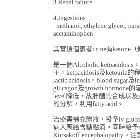
3.Renal failure
4.Ingestions
methanol, ethylene glycol, paral
acetaminophen
其實這個患者urine有keto
是一個Alcoholic ketoacidosi
主，ketoacidosis及keto
lactic acidosis。blood sugar及i
glucagon及growth hormo
level降低，故肝醣的合成以及gluc
的分解，利用fatty acid。
治療需補充體液，投予iv glucose wa
病人應給含糖點滴。同時給予thiam
Korsakoff encephalopat