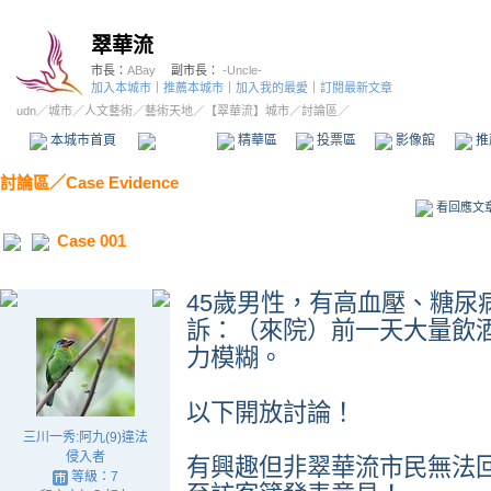
翠華流
市長：
ABay
副市長：
-Uncle-
加入本城市
｜
推薦本城市
｜
加入我的最愛
｜
訂閱最新文章
udn
／
城市
／
人文藝術
／
藝術天地
／
【翠華流】城市
／討論區／
本城市首頁
討論區
精華區
投票區
影像館
推
討論區
／
Case Evidence
看回應文
Case 001
45歲男性，有高血壓、糖尿病、chr
訴：（來院）前一天大量飲
力模糊。
以下開放討論！
三川一秀:阿九(9)違法
侵入者
有興趣但非翠華流市民無法
等級：7