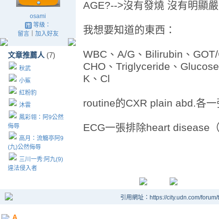
AGE?-->沒有發燒 沒有明顯嚴重
osami
等級：
我想要知道的東西：
留言
｜
加入好友
WBC、A/G、Bilirubin、GOT/
文章推薦人
(7)
CHO、Triglyceride、Gluco
秋武
K、Cl
小鯊
紅粉豹
routine的CXR plain abd.各
沐雲
鳳彩翎：阿9公然
ECG一張排除heart disease
侮辱
高月：流觴亭阿9
(九)公然侮辱
三川一秀:阿九(9)
違法侵入者
引用網址：https://city.udn.com/forum
A