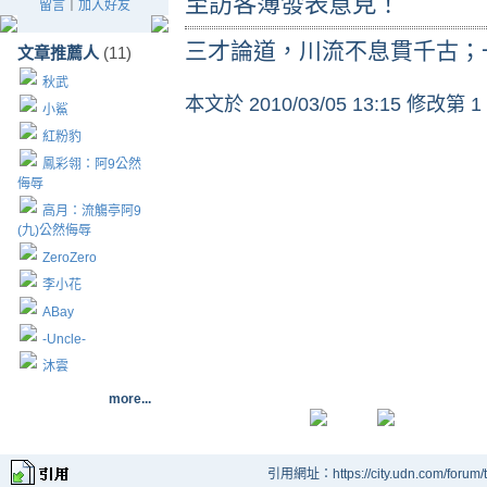
至訪客簿發表意見！
留言
｜
加入好友
三才論道，川流不息貫千古；
文章推薦人
(11)
秋武
本文於
2010/03/05 13:15 修改第 1
小鯊
紅粉豹
鳳彩翎：阿9公然
侮辱
高月：流觴亭阿9
(九)公然侮辱
ZeroZero
李小花
ABay
-Uncle-
沐雲
more...
引用網址：https://city.udn.com/forum