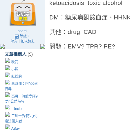
ketoacidosis, toxic alcohol
DM：糖尿病酮酸血症、HHN
其他：drug, CAD
osami
等級：
留言
｜
加入好友
問題：EMV? TPR? PE?
文章推薦人
(9)
秋武
小鯊
紅粉豹
鳳彩翎：阿9公然
侮辱
高月：流觴亭阿9
(九)公然侮辱
-Uncle-
三川一秀:阿九(9)
違法侵入者
ABay