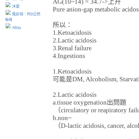
AG(10~14) = 34.7->上升
沐雲
Pure anion-gap metabolic acidos
鳳彩翎：阿9公然
侮辱
所以：
ABay
1.Ketoacidosis
2.Lactic acidosis
3.Renal failure
4.Ingestions
1.Ketoacidosis
可能是DM, Alcoholism, Starvat
2.Lactic acidosis
a.tissue oxygenation出問題
（circulatory or reapiratory failu
b.non~
（D-lactic acidosis, cancer, alc