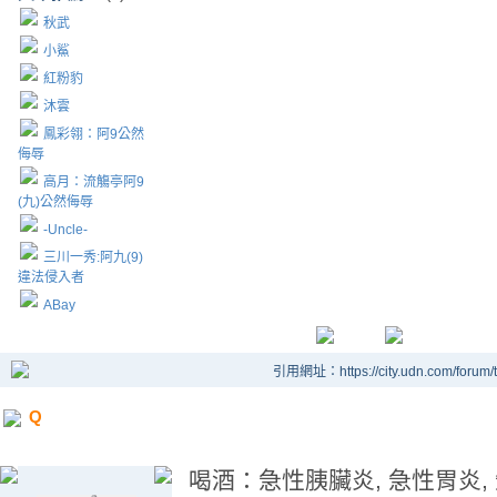
秋武
小鯊
紅粉豹
沐雲
鳳彩翎：阿9公然
侮辱
高月：流觴亭阿9
(九)公然侮辱
-Uncle-
三川一秀:阿九(9)
違法侵入者
ABay
引用網址：https://city.udn.com/forum
Q
喝酒：急性胰臟炎, 急性胃炎, 急性