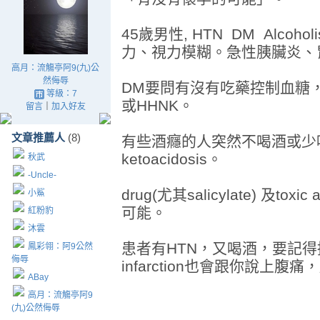
45歲男性, HTN DM Alco
力、視力模糊。急性胰臟炎、
高月：流觴亭阿9(九)公
然侮辱
DM要問有沒有吃藥控制血糖
等級：7
或HHNK。
留言
｜
加入好友
文章推薦人
(8)
有些酒癮的人突然不喝酒或少喝，會
ketoacidosis。
秋武
-Uncle-
drug(尤其salicylate) 及toxi
小鯊
可能。
紅粉豹
沐雲
患者有HTN，又喝酒，要記得排除C
鳳彩翎：阿9公然
侮辱
infarction也會跟你說上腹
ABay
高月：流觴亭阿9
(九)公然侮辱