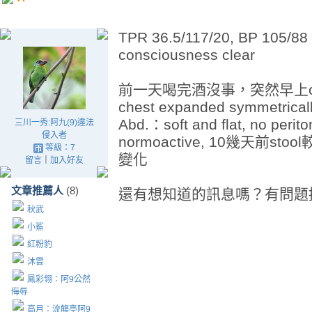
TPR 36.5/117/20, BP 105/8
consciousness clear
前一天喝完酒沒事，突然早上cra
chest expanded symmetricall
Abd.：soft and flat, no perit
三川一秀:阿九(9)違法
侵入者
normoactive, 10幾天前st
等級：7
變化
留言
｜
加入好友
文章推薦人
(8)
還有想知道的訊息嗎？有問題
秋武
小鯊
紅粉豹
沐雲
鳳彩翎：阿9公然
侮辱
高月：流觴亭阿9