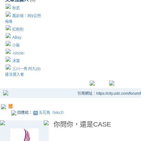
秋武
鳳彩翎：阿9公然
侮辱
紅粉豹
ABay
小鯊
-Uncle-
沐雲
三川一秀:阿九(9)
違法侵入者
引用網址：https://city.udn.com/forum
誰
回應給：
五花馬（hito3）
你問你，還是CASE