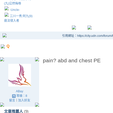
(九)公然侮辱
-Uncle-
三川一秀:阿九(9)
違法侵入者
引用網址：https://city.udn.com/forum
Q
pain? abd and chest PE
ABay
等級：8
留言
｜
加入好友
文章推薦人
(9)