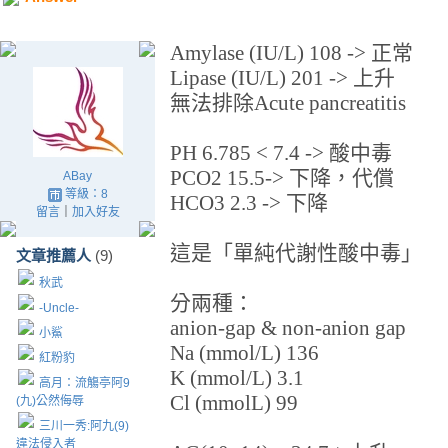
Amylase (IU/L)
108 -> 正常
Lipase (IU/L)
201 -> 上升
無法排除Acute pancreatitis
PH
6.785 < 7.4 -> 酸中毒
PCO2
15.5-> 下降，代償
ABay
等級：8
HCO3
2.3 -> 下降
留言
｜
加入好友
這是「單純代謝性酸中毒」
文章推薦人
(9)
秋武
分兩種：
-Uncle-
anion-gap & non-anion gap
小鯊
Na (mmol/L)
136
紅粉豹
K (mmol/L)
3.1
高月：流觴亭阿9
Cl (mmolL)
99
(九)公然侮辱
三川一秀:阿九(9)
違法侵入者