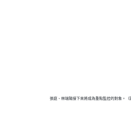
張庭、林瑞陽接下來將成為重點監控的對象。（圖／