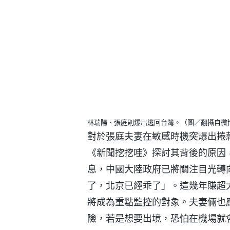
林瑞陽、張庭則爆出逃回台灣。（圖／翻攝自微
對於張庭夫妻在敏感時機突爆出捲
《新聞挖挖哇》探討其背後的原因
息，中國大陸政府已將關注目光轉
了，北京已經乖了」。這幾年賺超
將成為重點監控的對象。夫妻倆也
險，若是想要出境，恐怕在機場就