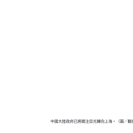
中國大陸政府已將關注目光轉向上海。（圖／翻攝自