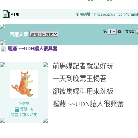
引用網址：https://city.udn.com/forum
第
頁／共3頁
回應文章
喔爺 ~~UDN讓人很興奮
前馬媒記者就是好玩
一天到晚罵王惕吾
卻被馬媒重用來洗板
喔爺 ~~UDN讓人很興奮
英雄狗
等級：8
留言
｜
加入好友