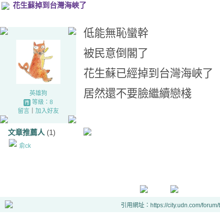
花生蘇掉到台灣海峽了
低能無恥蠻幹
被民意倒閣了
花生蘇已經掉到台灣海峽了
居然還不要臉繼續戀棧
英雄狗
等級：8
留言
｜
加入好友
文章推薦人
(1)
俞ck
引用網址：https://city.udn.com/forum