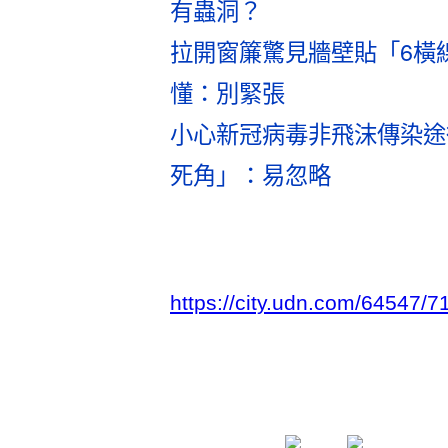
有蟲洞？
拉開窗簾驚見牆壁貼「6橫
懂：別緊張
小心新冠病毒非飛沫傳染途徑
死角」：易忽略
https://city.udn.com/64547