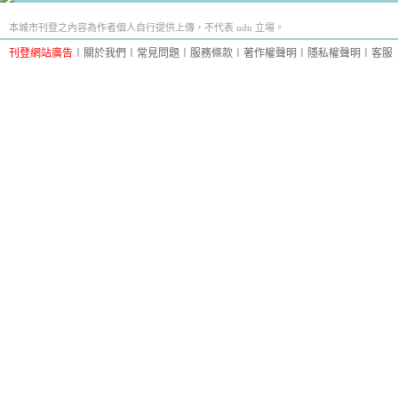
本城市刊登之內容為作者個人自行提供上傳，不代表 udn 立場。
刊登網站廣告
︱
關於我們
︱
常見問題
︱
服務條款
︱
著作權聲明
︱
隱私權聲明
︱
客服