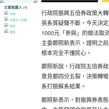
文章推薦人
(4)
行政院振興五倍券政策大轉
米酒
公爵大人的媽
英系質疑聲不斷，今天決定
馬屁
1000元「參與」的做法取
燦燦
主委鄭照新表示，證明之前
根本完全不懂民心。
鄭照新說，行政院五倍券政
意見都四分五裂，決策轉彎
系打臉蘇系結果。
鄭照新表示，對振興券表態