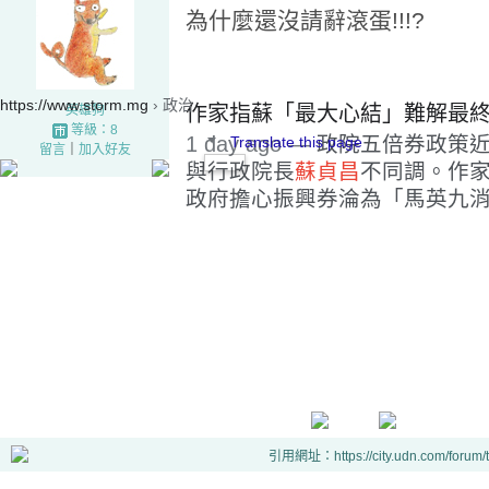
為什麼還沒請辭滾蛋!!!?
https://www.storm.mg
› 政治
作家指蘇「最大心結」難解最終讓
英雄狗
等級：8
1 day ago —
政院五倍券政策
Translate this page
留言
｜
加入好友
與行政院長
蘇貞昌
不同調。作家
政府擔心振興券淪為「馬英九
引用網址：https://city.udn.com/forum