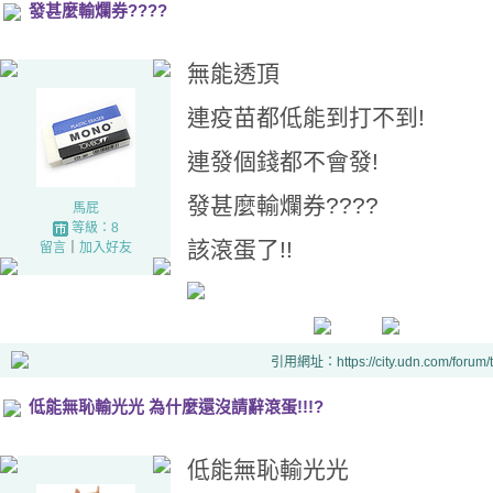
發甚麼輸爛券????
無能透頂
連疫苗都低能到打不到!
連發個錢都不會發!
發甚麼輸爛券????
馬屁
等級：8
該滾蛋了!!
留言
｜
加入好友
引用網址：https://city.udn.com/forum
低能無恥輸光光 為什麼還沒請辭滾蛋!!!?
低能無恥輸光光