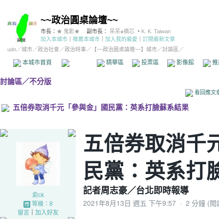
~~政治圓桌論壇~~
市長：
★ 鬼影★
副市長：
呆呆๑摘芯
、
K. K. Taiwan
加入本城市
｜
推薦本城市
｜
加入我的最愛
｜
訂閱最新文章
udn
／
城市
／
政治社會
／
政治時事
／
【~~政治圓桌論壇~~】城市
／討論區／
本城市首頁
討論區
精華區
投票區
影像館
推
討論區
／
不分版
看回應文
五倍券取消千元「參與金」國民黨：英系打臉蘇系結果
五倍券取消千
民黨：英系打
記者周志豪／台北即時報導
俞ck
2021年8月13日 週五 下午9:57
·
2 分鐘 (
等級：8
留言
｜
加入好友