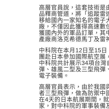
高層官員說，這套技術是
品釋商管道，將「追蹤雷
移給國內一家知名的電子
廠，不僅因此獲得高速數
獲國內外的軍品訂單，其
產廠商洛克希德馬丁及雷
中科院在本月12日至15
團赴日本參加國際航空展
中科院共計展示34項台
彈、雄風二型及三型飛彈
電子裝備。
高層官員表示，由於我國
者三型飛彈，做為防禦中
在4天的日本航展期間，
家，對中科院的軍事裝備