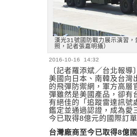
漢光31號國防戰力展示演習
照，記者張嘉明攝）
2016-10-16 14:32
〔記者羅添斌／台北報導
美國向日本、南韓及台灣
的飛彈防禦網，軍方高層
彈雖然是美國產品，卻有
有絕佳的「追蹤雷達訊號
鑑定並通過認證，成為愛
今已取得8億元的國際訂
台灣廠商至今已取得8億