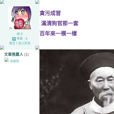
貪污成習
滿清狗官那一套
百年來一模一樣
綠卡
等級：8
留言
｜
加入好友
文章推薦人
(1)
英雄狗