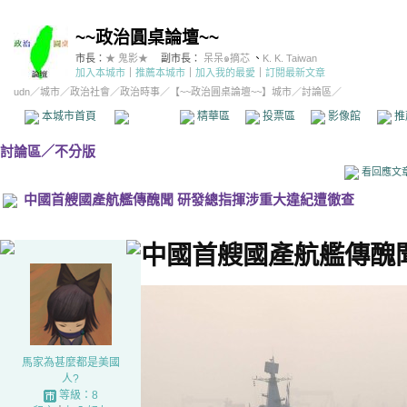
~~政治圓桌論壇~~
市長：
★ 鬼影★
副市長：
呆呆๑摘芯
、
K. K. Taiwan
加入本城市
｜
推薦本城市
｜
加入我的最愛
｜
訂閱最新文章
udn
／
城市
／
政治社會
／
政治時事
／
【~~政治圓桌論壇~~】城市
／討論區／
本城市首頁
討論區
精華區
投票區
影像館
推
討論區
／
不分版
看回應文
中國首艘國產航艦傳醜聞 研發總指揮涉重大違紀遭徹查
中國首艘國產航艦傳醜
馬家為甚麼都是美國
人?
等級：8