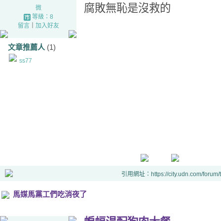
腐敗無恥是沒救的
微
等級：8
留言
｜
加入好友
文章推薦人
(1)
ss77
引用網址：https://city.udn.com/forum
馬媒馬黨工們吃消夜了