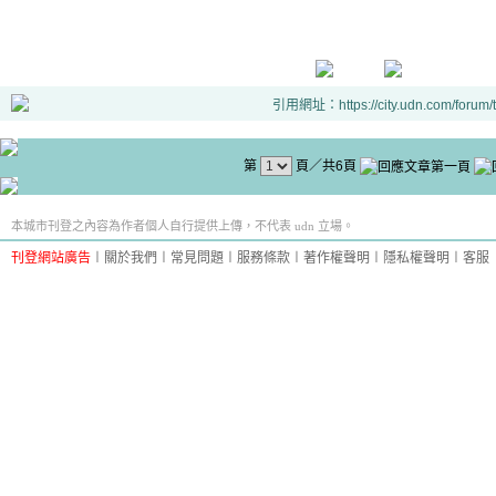
引用網址：https://city.udn.com/forum
第
頁／共6頁
本城市刊登之內容為作者個人自行提供上傳，不代表 udn 立場。
刊登網站廣告
︱
關於我們
︱
常見問題
︱
服務條款
︱
著作權聲明
︱
隱私權聲明
︱
客服