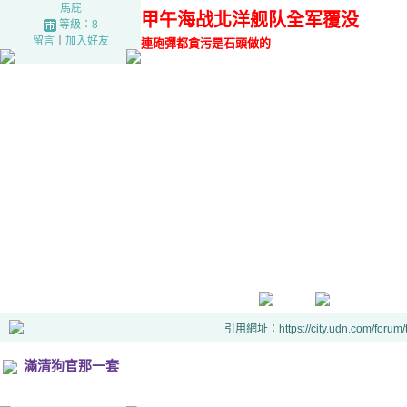
馬屁
甲午海战北洋舰队全军覆没
等級：8
留言
｜
加入好友
連砲彈都貪污是石頭做的
引用網址：https://city.udn.com/forum
滿清狗官那一套