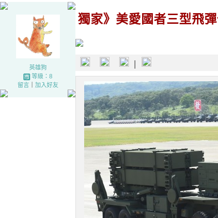
獨家》美愛國者三型飛彈
|
英雄狗
等級：8
留言
｜
加入好友