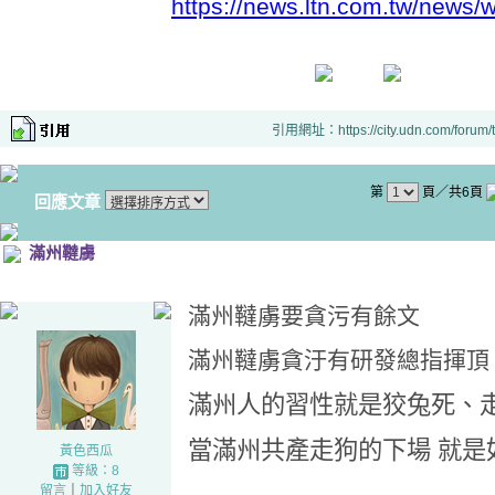
https://news.ltn.com.tw/news
引用網址：https://city.udn.com/forum
第
頁／共6頁
回應文章
滿州韃虜
滿州韃虜要貪污有餘文
滿州韃虜貪汙有研發總指揮頂
滿州人的習性就是狡兔死、
當滿州共產走狗的下場 就是
黃色西瓜
等級：8
留言
｜
加入好友