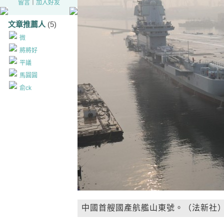
留言
｜
加入好友
文章推薦人
(5)
微
將將好
平議
馬圓圓
俞ck
中國首艘國產航艦山東號。（法新社