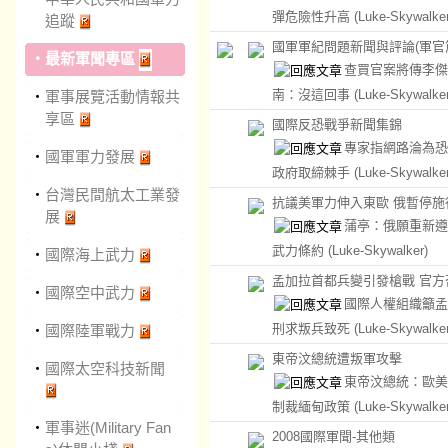
彈危險性升高
(Luke-Skywalker
追蹤
國軍軍紀問題新聞與評論(軍官
‧
最新軍聞專區
查買官案將傳李傑
南：沒這回事
(Luke-Skywalker
‧
軍事展覽活動情報共
享區
國際反恐戰爭新聞集錦
專家指網路淪為恐
‧
國軍軍力發展
政府取締棘手
(Luke-Skywalker
‧
台灣民間航太工業發
抗議美軍力伸入東歐 俄暫停施
展
蒲亭：俄願重新遵
武力條約
(Luke-Skywalker)
‧
國際海上武力
孟加拉首都兵變引發槍戰 官方
‧
國際空中武力
國際人權組織籲孟
刑求叛兵致死
(Luke-Skywalker
‧
國際陸軍戰力
東帝汶總統遭叛軍攻擊
‧
國際太空科技新聞
東帝汶總統：歐美
制裁緬甸政策
(Luke-Skywalker
‧
軍事迷(Military Fan
2008國際軍聞-其他類