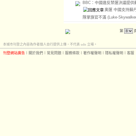
BBC：中國違反禁運決議提供
奧運 中國支持蘇
隊掌旗官不滿
(Luke-Skywalker
第
本城市刊登之內容為作者個人自行提供上傳，不代表 udn 立場。
刊登網站廣告
︱
關於我們
︱
常見問題
︱
服務條款
︱
著作權聲明
︱
隱私權聲明
︱
客服