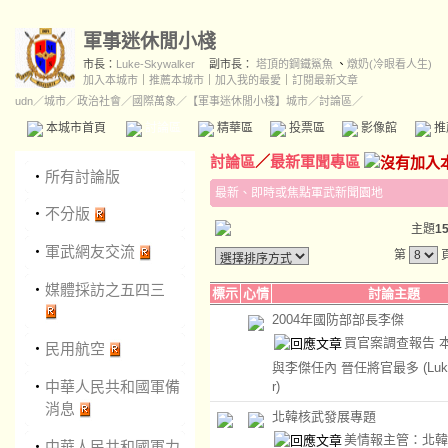
軍事迷休閒小棧
市長：
Luke-Skywalker
副市長：
塔頂的鋼鐵鯊魚
、
燉奶(冷眼看人生)
加入本城市
｜
推薦本城市
｜
加入我的最愛
｜
訂閱最新文章
udn
／
城市
／
政治社會
／
國際萬象
／
【軍事迷休閒小棧】城市
／討論區／
本城市首頁
討論區
精華區
投票區
影像館
推
討論區
／
最新軍聞專區
‧
所有討論版
最新、即時或焦點軍武新聞園地
‧
不分版
主題
1
‧
軍武網友交流
第
‧
媒體採訪之五四三
標示
心情
討論主題
2004年國防部部長李傑
買官案調查報告 
‧
民用航空
與李傑任內 晉任將官最多
(Lu
‧
中華人民共和國軍備
r)
消息
北韓核武發展專題
美情報主管：北韓
‧
中華人民共和國軍力