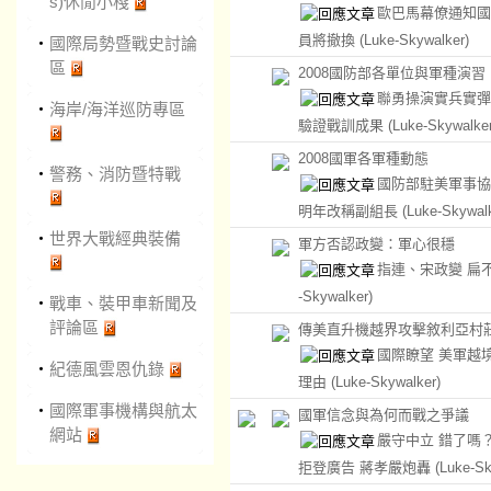
s)休閒小棧
歐巴馬幕僚通知國
員將撤換
(Luke-Skywalker)
‧
國際局勢暨戰史討論
區
2008國防部各單位與軍種演習
聯勇操演實兵實彈
‧
海岸/海洋巡防專區
驗證戰訓成果
(Luke-Skywalker
2008國軍各軍種動態
‧
警務、消防暨特戰
國防部駐美軍事
明年改稱副組長
(Luke-Skywal
‧
世界大戰經典裝備
軍方否認政變：軍心很穩
指連、宋政變 扁
-Skywalker)
‧
戰車、裝甲車新聞及
評論區
傳美直升機越界攻擊敘利亞村莊 
國際瞭望 美軍越
‧
紀德風雲恩仇錄
理由
(Luke-Skywalker)
‧
國際軍事機構與航太
國軍信念與為何而戰之爭議
網站
嚴守中立 錯了嗎
拒登廣告 蔣孝嚴炮轟
(Luke-Sk