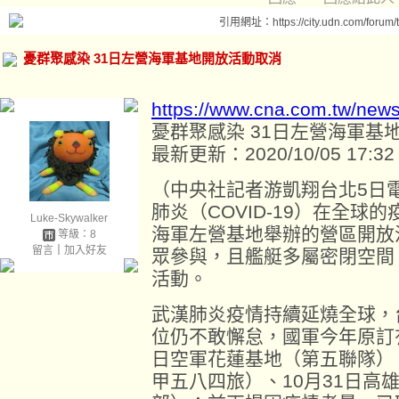
引用網址：https://city.udn.com/forum
憂群聚感染 31日左營海軍基地開放活動取消
https://www.cna.com.tw/new
憂群聚感染 31日左營海軍基
最新更新：2020/10/05 17:32
（中央社記者游凱翔台北5日
肺炎（COVID-19）在全球
Luke-Skywalker
海軍左營基地舉辦的營區開放
等級：8
留言
｜
加入好友
眾參與，且艦艇多屬密閉空間
活動。
武漢肺炎疫情持續延燒全球，
位仍不敢懈怠，國軍今年原訂有
日空軍花蓮基地（第五聯隊）
甲五八四旅）、10月31日高