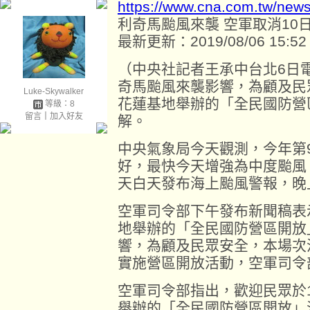
https://www.cna.com.tw/new
利奇馬颱風來襲 空軍取消10
最新更新：2019/08/06 15:52
（中央社記者王承中台北6日
奇馬颱風來襲影響，為顧及民
Luke-Skywalker
花蓮基地舉辦的「全民國防營
等級：8
留言
｜
加入好友
解。
中央氣象局今天觀測，今年第
好，最快今天增強為中度颱風
天白天發布海上颱風警報，晚
空軍司令部下午發布新聞稿表
地舉辦的「全民國防營區開放
響，為顧及民眾安全，本場次
實施營區開放活動，空軍司令
空軍司令部指出，歡迎民眾於1
舉辦的「全民國防營區開放」