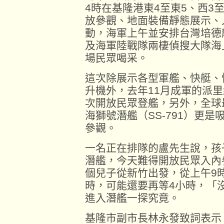
4時在基隆港東4至東5、西3
放參觀、地面裝備靜態展示、
動，海軍上午並安排台灣培德
及海軍陸戰隊兩棲偵搜大隊海
場民眾喝采。
這次除展示各型軍艦、快艇、
升機外，去年11月成軍的派里級
次開放民眾登艦，另外，全球
海獅號潛艦（SS-791）更
參觀。
一名正在排隊的盧先生說，孩
潛艦，今天難得開放民眾入內
個兒子從新竹出發，從上午9
時，可能還要再等4小時，「
進入潛艦一探究竟。
基隆市副市長林永發致詞表示