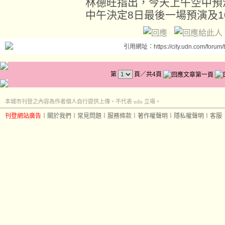
林德旺指出，今天上午空中預
中午決定8日最後一場預演及
引用網址：https://city.udn.com/forum
第
頁／共4頁
本城市刊登之內容為作者個人自行提供上傳，不代表 udn 立場。
刊登網站廣告
︱
關於我們
︱
常見問題
︱
服務條款
︱
著作權聲明
︱
隱私權聲明
︱
客服