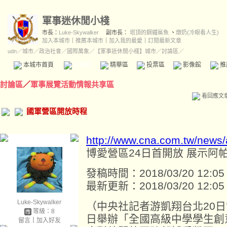
軍事迷休閒小棧
市長：
Luke-Skywalker
副市長：
塔頂的鋼鐵鯊魚
、
燉奶(冷眼看人生)
加入本城市
｜
推薦本城市
｜
加入我的最愛
｜
訂閱最新文章
udn
／
城市
／
政治社會
／
國際萬象
／
【軍事迷休閒小棧】城市
／討論區／
本城市首頁
討論區
精華區
投票區
影像館
推
討論區
／
軍事展覽活動情報共享區
看回應文
國軍營區開放時程
http://www.cna.com.tw/news
博愛營區24日首開放 展示阿
發稿時間：2018/03/20 12:05
最新更新：2018/03/20 12:05
Luke-Skywalker
（中央社記者游凱翔台北20日
等級：8
日舉辦「全國高級中學學生創
留言
｜
加入好友