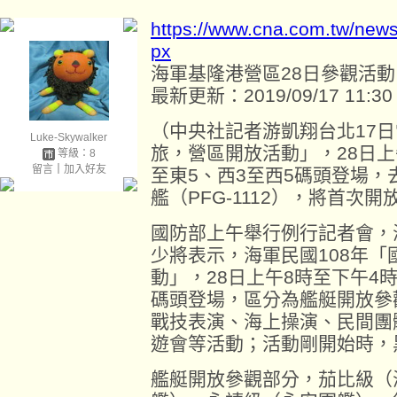
https://www.cna.com.tw/new
px
海軍基隆港營區28日參觀活動
最新更新：2019/09/17 11:30
（中央社記者游凱翔台北17日
Luke-Skywalker
旅，營區開放活動」，28日上
等級：8
留言
｜
加入好友
至東5、西3至西5碼頭登場，
艦（PFG-1112），將首次
國防部上午舉行例行記者會，
少將表示，海軍民國108年
動」，28日上午8時至下午4
碼頭登場，區分為艦艇開放參
戰技表演、海上操演、民間團
遊會等活動；活動剛開始時，
艦艇開放參觀部分，茄比級（