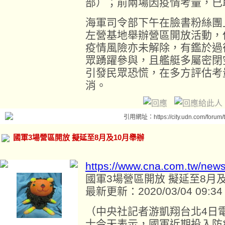
部）；前兩場因疫情考量，已
海軍司令部下午在臉書粉絲團上
左營基地舉辦營區開放活動，
疫情風險亦未解除，有鑑於過
眾踴躍參與，且艦艇多屬密閉
引發民眾恐慌，在多方評估考
消。
引用網址：https://city.udn.com/forum
國軍3場營區開放 擬延至8月及10月舉辦
https://www.cna.com.tw/new
國軍3場營區開放 擬延至8月及
最新更新：2020/03/04 09:34
（中央社記者游凱翔台北4日
士今天表示，國軍近期投入防