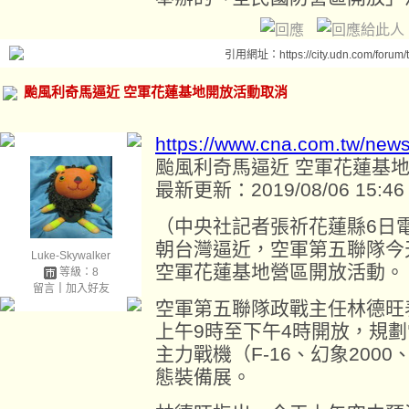
引用網址：https://city.udn.com/forum
颱風利奇馬逼近 空軍花蓮基地開放活動取消
https://www.cna.com.tw/new
颱風利奇馬逼近 空軍花蓮基
最新更新：2019/08/06 15:46
（中央社記者張祈花蓮縣6日
朝台灣逼近，空軍第五聯隊今
Luke-Skywalker
空軍花蓮基地營區開放活動。
等級：8
留言
｜
加入好友
空軍第五聯隊政戰主任林德旺
上午9時至下午4時開放，規
主力戰機（F-16、幻象200
態裝備展。