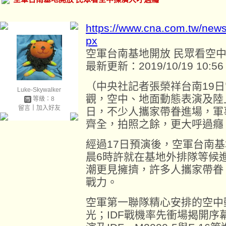
https://www.cna.com.tw/new
px
空軍台南基地開放 民眾看空
最新更新：2019/10/19 10:56
（中央社記者張榮祥台南19
Luke-Skywalker
觀，空中、地面動態表演及陸
等級：8
留言
｜
加入好友
日，不少人攜家帶眷進場，軍
齊全，拍照之餘，更大呼過癮
經過17日預演後，空軍台南
晨6時許就在基地外排隊等候
潮更見擁擠，許多人攜家帶眷
戰力。
空軍第一聯隊精心安排的空中
光；IDF戰機率先衝場揭開