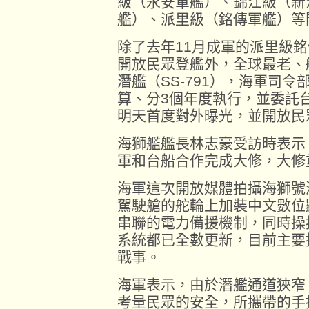
級（永安軍艦）、錦江級（新
艦）、派里級（銘傳軍艦）等
除了去年11月成軍的派里級銘傳
開放民眾登艦外，全球最老、
潛艦（SS-791），海軍司令
算、分3個年度執行，並委託
明天首度對外曝光，並開放民
海獅艦艦長林志豪受訪時表示
軍和台船合作完成大修，大修
海軍這次開放媒體拍攝海獅號
駕駛艙的舵輪上加裝中文數位
串聯的電力備援機制，同時操
系統都已全數更新，目前主要
戰事。
海軍表示，由於潛艦通道狹窄
考量民眾的安全，所攜帶的手