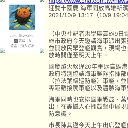
https://www.cna.com.tw/new
迎雙十國慶 海軍開放高雄新
2021/10/9 13:17（10/9 19
（中央社記者洪學廣高雄9日電
Luke-Skywalker
雄市政府今天邀請海軍派出張
等級：8
留言
｜
加入好友
並開放民眾登艦觀賞，現場也
放時間僅至明天上午。
國慶焰火睽違20年重返高雄
政府特別協請海軍艦隊指揮部
（拉法葉級巡防艦）軍艦，並
零距離接觸軍艦以及體驗海軍
海軍同時也安排國軍戰鼓、莒
出，在震撼人心擂鼓聲中展現
防意識。
市長陳其邁今天上午出席登艦