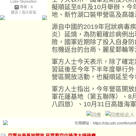
Luke-Skywalker
擬順延至8月及10月舉辦，今
等級：8
留言
｜
加入好友
地、新竹湖口裝甲營區及高雄
源自中國的2019年冠狀病毒疾
炎）延燒，為防範確診病例出
險，國軍近期除了投入自身防
包機返台的台商、麗星郵輪等
軍方人士今天表示，除了確定
習延後至今年下半年度舉行外
營區開放活動，也擬順延至今年
軍方人士指出，今年營區開放
軍花蓮基地（第五聯隊）、8
八四旅）、10月31日高雄海
引用網址：https://city.udn.com/forum
空軍台南基地開放 民眾看空中操演大呼過癮