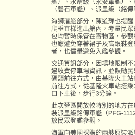
艦）、永靖級（永安軍艦）、
（磐石軍艦）、派里級（銘傳
海獅潛艦部分，陳道輝也提醒
爬垂直梯進出艙內，考量民眾
包均暫時保管在寄物區，參觀
也應避免穿著裙子及高跟鞋登
者，也儘量避免入艦參觀。
交通資訊部分，因場地限制不
邊收費停車場資訊，並鼓勵民
碼頭前往方式，由基隆火車站
前往方式，從基隆火車站搭乘10
口下車後，步行3分鐘。
此次營區開放較特別的地方在
裝派里級銘傳軍艦（PFG-11
放民眾登艦參觀。
海軍向美國採購的兩艘原裝派