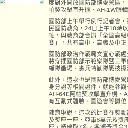
度對外開放國防部博愛營區，也
帕契攻擊直升機、AH-1W眼
國防部上午舉行例行記者會，
民國防教育，24日上午10時
軸，與教育部合辦「全國高級
賽」，共有高中、高職及中正
國防部政治作戰局文宣心戰處
將穿插國防部示範樂隊暨三軍
編隊衝場、憲兵特勤隊戰技操
此外，這次也是國防部博愛營
身分證等相關證件，就能參觀
AH-64E阿帕契攻擊直升機、
有互動式體驗、園遊會等攤位
陳育琳說，這次的比賽在獎勵
及獎座一座、亞軍8萬元及獎
座，績優取7名，各頒予獎金