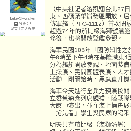
（中央社記者游凱翔台北27
東、西碼頭舉辦營區開放，屆
Luke-Skywalker
傳軍艦（PFG-1112）首次
等級：8
留言
｜
加入好友
超過74年的茄比級海獅號潛艦
修後，也將開放登艦參觀。
海軍民國108年「國防知性
午8時至下午4時在基隆港東4
分為艦艇開放參觀、地面裝備
上操演、民間團體表演、人才
活動一剛開始時，黑鷹直升機
海軍今天進行全兵力預演校閱
立委蔡適應列席觀禮，陸戰隊
大雨中演出，並在海上操舟展
「搶先看」學生與民眾的喝采
明天共有茄比級（海獅潛艦）