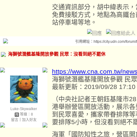
交通資訊部分，胡中緯表示，
免費接駁方式，地點為高鐵台
站停車場等地。
引用網址：https://city.udn.com/forum
海獅號潛艦基隆開放參觀 民眾：沒看到絕不罷休
https://www.cna.com.tw/new
海獅號潛艦基隆開放參觀 民
最新更新：2019/09/28 17:10
（中央社記者王朝鈺基隆市2
港舉辦營區開放活動，展示各
Luke-Skywalker
到民眾喜愛，攜家帶眷排隊等
等級：8
留言
｜
加入好友
要排隊5小時，但沒看到絕不
海軍「國防知性之旅，營區開