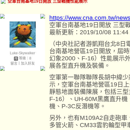
空軍台南基地19日開放 三型戰機性能展示
https://www.cna.com.tw/new
空軍台南基地19日開放 三型
最新更新：2019/10/08 11:44
（中央社記者游凱翔台北8日
台南基地營區19日開放，屆時
Luke-Skywalker
幻象2000、F-16）性能展
等級：8
留言
｜
加入好友
展各型直升機及裝備。
空軍第一聯隊聯隊長胡中緯少
示，空軍台南基地營區19日上
靜態地面裝備陳展，包括三型主
F-16）、UH-60M黑鷹直升機
機、P-3C反潛機等。
另外，也有M109A2自走砲車
多管火箭、CM33雲豹輪型甲