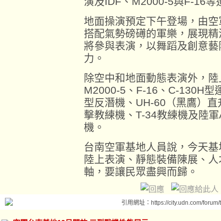
演及IDF、M2000-5與F-
地面操演預定下午登場，由空
搭配氣勢磅礡的軍樂，展現精
將參與表演，以舞蹈及創意藝
力。
除空中和地面動態表演外，陸
M2000-5、F-16、C-130
型反潛機、UH-60（黑鷹）直升
擊教練機、T-34教練機及陸軍
機。
台南空軍基地人員說，今天基
陸上表演、靜態裝備陳展、人
軸，要讓民眾盡興而歸。
引用網址：https://city.udn.com/forum