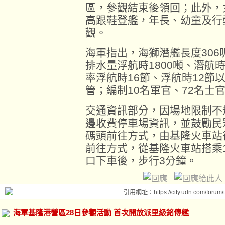
區，參觀結束後領回；此外，
高跟鞋登艦，年長、幼童及行
觀。
海軍指出，海獅潛艦長度306呎
排水量浮航時1800噸、潛航時
率浮航時16節、浮航時12節
管；編制10名軍官、72名士
交通資訊部分，因場地限制不
邊收費停車場資訊，並鼓勵民
碼頭前往方式，由基隆火車站
前往方式，從基隆火車站搭乘10
口下車後，步行3分鐘。
引用網址：https://city.udn.com/forum
海軍基隆港營區28日參觀活動 首次開放派里級銘傳艦