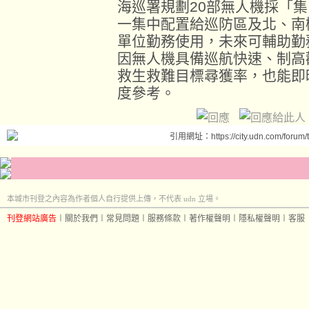
海巡署規劃20部無人機採「
一集中配置給巡防區及北、南
單位勤務使用，未來可輔助勤
因無人機具備巡航快速、制高
救生救難目標尋獲率，也能即
度參考。
引用網址：https://city.udn.com/forum
本城市刊登之內容為作者個人自行提供上傳，不代表 udn 立場。
刊登網站廣告
︱
關於我們
︱
常見問題
︱
服務條款
︱
著作權聲明
︱
隱私權聲明
︱
客服