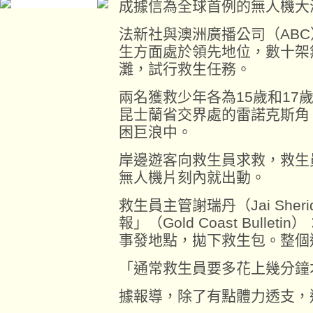
成據信為全球首例的無人機大
法新社與澳洲廣播公司（AB
生方面處於領先地位，數十架
灘，試行救生任務。
兩名獲救少年各為15歲和17
昆士蘭省交界處的雷諾克斯角（L
困巨浪中。
岸邊遊客向救生員求救，救生
無人機片刻內就出動。
救生員主管謝瑞丹（Jai She
報」（Gold Coast Bull
事發地點，拋下救生包。整個
「通常救生員要多花上幾分鐘
據報導，除了有點體力透支，