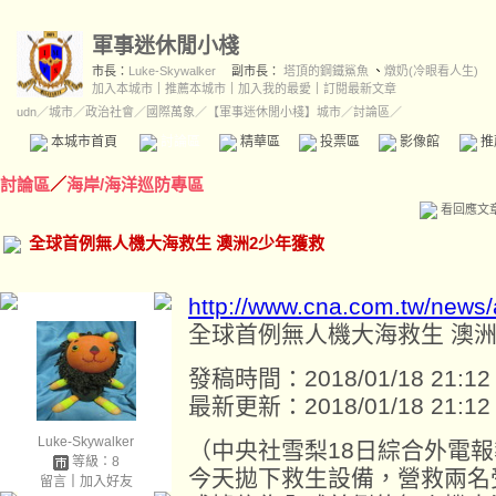
軍事迷休閒小棧
市長：
Luke-Skywalker
副市長：
塔頂的鋼鐵鯊魚
、
燉奶(冷眼看人生)
加入本城市
｜
推薦本城市
｜
加入我的最愛
｜
訂閱最新文章
udn
／
城市
／
政治社會
／
國際萬象
／
【軍事迷休閒小棧】城市
／討論區／
本城市首頁
討論區
精華區
投票區
影像館
推
討論區
／
海岸/海洋巡防專區
看回應文
全球首例無人機大海救生 澳洲2少年獲救
http://www.cna.com.tw/news
全球首例無人機大海救生 澳洲
發稿時間：2018/01/18 21:12
最新更新：2018/01/18 21:12
Luke-Skywalker
（中央社雪梨18日綜合外電
等級：8
今天拋下救生設備，營救兩名
留言
｜
加入好友