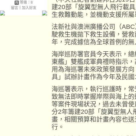
等級：8
建20部「旋翼型無人飛行載
留言
｜
加入好友
生救難動能，並機動支援所屬
法新社與澳洲廣播公司（AB
駛救生機拋下救生設備，營救
年，完成據信為全球首例的無
海岸巡防署官員今天表示，總
東艦」雙艦成軍典禮時指示，
用為海巡署未來政策發展方向
具」試辦計畫作為今年及民國1
海巡署表示，執行巡護時，常
致無法即時掌握岸際與海上的
等案件現場狀況，過去未曾使
分2年籌建20部「旋翼型無
畫，相關預算和計畫內容也送
行。