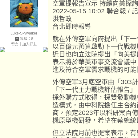
空軍提報告宣示 持續向美探
2022-05-15 10:02 聯合報 / 
洪哲政
台北即時報導
Luke-Skywalker
就在外傳空軍向府提出「下一
等級：8
留言
｜
加入好友
以百億元預算啟動下一代戰機
近日也向立法院提出「向美提
表示將於華美軍事交流會議中
進及符合空軍需求戰機的可能
外傳空軍3月底空軍由「303
「下一代主力戰機評估報告」
採外購方式取得，採雙發動機
造模式，由中科院擔任主合約
商，預定2023年以科研案百
機原型機研發，希望在蔡總統
但立法院月前也提案表示，有