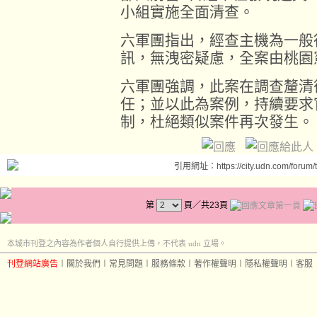
小組實施全面清查。
六軍團指出，經查主機為一般
訊，無洩密疑慮，全案由桃園
六軍團強調，此案在調查釐清
任；並以此為案例，持續要求
制，杜絕類似案件再次發生。
引用網址：https://city.udn.com/forum
第
頁／共23頁
本城市刊登之內容為作者個人自行提供上傳，不代表 udn 立場。
刊登網站廣告
︱
關於我們
︱
常見問題
︱
服務條款
︱
著作權聲明
︱
隱私權聲明
︱
客服