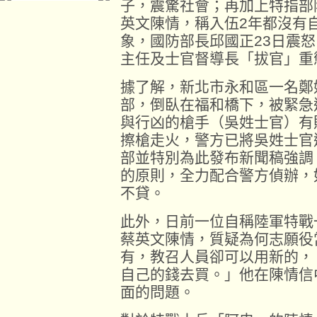
子，震驚社會；再加上特指部
英文陳情，稱入伍2年都沒有
象，國防部長邱國正23日震
主任及士官督導長「拔官」重
據了解，新北市永和區一名鄭
部，倒臥在福和橋下，被緊急
與行凶的槍手（吳姓士官）有
擦槍走火，警方已將吳姓士官
部並特別為此發布新聞稿強調
的原則，全力配合警方偵辦，
不貸。
此外，日前一位自稱陸軍特戰
蔡英文陳情，質疑為何志願役
有，教召人員卻可以用新的，
自己的錢去買。」他在陳情信
面的問題。