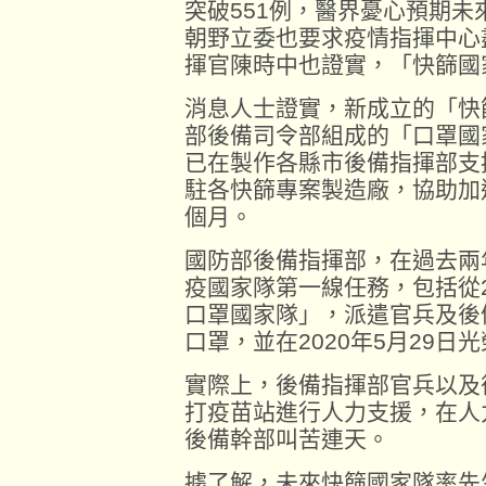
突破551例，醫界憂心預期未
朝野立委也要求疫情指揮中心
揮官陳時中也證實，「快篩國
消息人士證實，新成立的「快
部後備司令部組成的「口罩國
已在製作各縣市後備指揮部支
駐各快篩專案製造廠，協助加
個月。
國防部後備指揮部，在過去兩
疫國家隊第一線任務，包括從2
口罩國家隊」，派遣官兵及後
口罩，並在2020年5月29日
實際上，後備指揮部官兵以及
打疫苗站進行人力支援，在人
後備幹部叫苦連天。
據了解，未來快篩國家隊率先