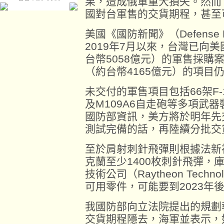
果，造成俄軍重大損失。然而
國對台軍售的交貨期程，甚至
美國《國防新聞》（Defense
2019年7月以來，台灣已向
台幣5058億元）的軍售採購
（約台幣4165億元）的項目
未交付的軍售項目包括66架F
及M109A6自走砲等多項武器
國防部資訊，美方將於明年先
測試完備的話，再陸續分批交貨
至於肩射刺針飛彈則根據法新
克蘭至少1400枚刺針飛彈，
技術公司（Raytheon Tech
可用零件，可能要到2023年
我國防部向立法院提出的規劃
交貨期程隱去，海軍並表示，