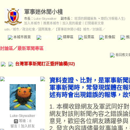
軍事迷休閒小棧
市長：
Luke-Skywalker
副市長：
塔頂的鋼鐵鯊魚
、
燉奶(冷眼看人生)
加入本城市
｜
推薦本城市
｜
加入我的最愛
｜
訂閱最新文章
udn
／
城市
／
政治社會
／
國際萬象
／
【軍事迷休閒小棧】城市
／討論區／
本城市首頁
討論區
精華區
投票區
影像館
推
討論區
／
最新軍聞專區
看回應文
台灣軍事新聞訂正暨評論欄(02)
資料查證、比對，是軍事新聞
軍事新聞時，常發現媒體在報
述有時會出現錯誤的報導，故
1. 本欄收錄網友及軍武同好
網友對該則新聞內容之錯誤論
Luke-Skywalker
意見，歡迎各位網友踴躍參與
等級：8
留言
｜
加入好友
2. 發言內容請儘量就事論事