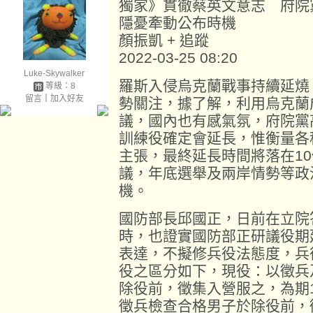
獨家》貫徹蔡英文意志 府院
隱憂牽動公布時機
顏振凱 + 追蹤
2022-03-25 08:20
Luke-Skywalker
羅斯入侵烏克蘭戰事持續延燒
等級：8
留言
｜
加入好友
勢關注，據了解，利用烏克蘭
議，國內也有感氣氛，府院黨
訓練役確定會延長，惟衡量各
主張，最終延長時間將落在1
議，年底選舉及兩岸情勢等政
機。
國防部長邱國正，日前在立院
時，也證實國防部正研議役期
表達，不擬修兵役法態度，兵
役之區分如下，現役：以徵兵
除役前，徵集入營服之，為期
徵兵檢查合格男子於除役前，