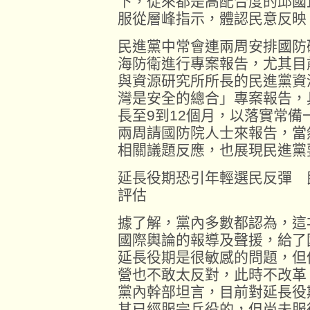
下，從來都是高配合度的邱國
服從層峰指示，體認民意反映
民進黨中常會連兩周安排國防
海防衛進行專案報告，尤其目
與資源研究所所長的民進黨資
灣是安全的總合」專案報告，
長至9到12個月，以落實常
兩周請國防院人士來報告，當
相關議題反應，也展現民進黨
延長役期恐引年輕選民反彈 
評估
據了解，黨內多數都認為，這
國際輿論的報導及聲援，給了
延長役期是很敏感的問題，但
營也不敢太反對，此時不改革
黨內幹部坦言，目前對延長役
其已經服完兵役的，但尚未服