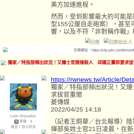
美方加速進程。
然而，受到影響最大的可能是陸
型155公厘自走砲案），甚
響，以及不符「非對稱作戰」
引用網址：https://city.udn.com/forum
獨家／特指部頻出狀況！又爆士官開槍殺人 邱國正震怒要求拔
https://rwnews.tw/Article/Det
獨家／特指部頻出狀況！又爆
求拔官重懲
菱傳媒
2022/04/25 14:18
Luke-Skywalker
（記者王烱華／台北報導）陸
等級：8
留言
｜
加入好友
揮部吳姓士官21日凌晨，在