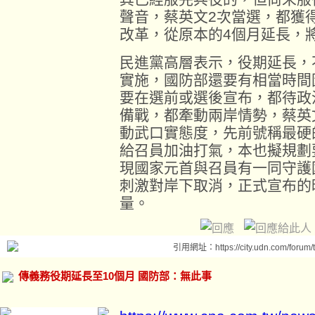
聲音，蔡英文2次當選，都獲
改革，從原本的4個月延長，
民進黨高層表示，役期延長，
實施，國防部還要有相當時間
要在選前或選後宣布，都待政
備戰，都牽動兩岸情勢，蔡英
動武口實態度，先前號稱最硬
給召員加油打氣，本也擬規劃
現國家元首與召員有一同守護
刺激對岸下取消，正式宣布的
量。
引用網址：https://city.udn.com/forum
傳義務役期延長至10個月 國防部：無此事