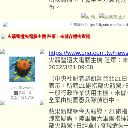
布。
引用網址：https://city.udn.com/forum
火箭營遺失電腦主機 陸軍：未儲存機密資訊
https://www.cna.com.tw/new
火箭營遺失電腦主機 陸軍：
2022/3/21 09:08
（中央社記者游凱翔台北21
表示，所轄21砲指部火箭營
Luke-Skywalker
一般行政作業使用主機，未儲
等級：8
留言
｜
加入好友
全案由桃園憲兵隊偵辦中。
蘋果新聞網今天報導，21砲
洩密疑慮。陸軍第六軍團指揮
部火箭營7日經單位發現遺失