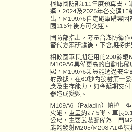
根據國防部111年度預算書，
運，2024及2025年各交運
出，M109A6自走砲軍購案
國115年後方可交運。
國防部指出，考量台澎防衛作
替代方案研議後，下會期將併
相較國軍長期運用的200餘輛M1
M109A6具備更高的自動化
賜，M109A6乘員能透過安
射數據，在60秒內發射第一
應及生存能力，如今延期交付
器造成變數。
M109A6（Paladin）帕
火砲，重量約27.5噸、車長9.
公尺，主要武裝配備為一門M28
能夠發射M203/M203 A1型