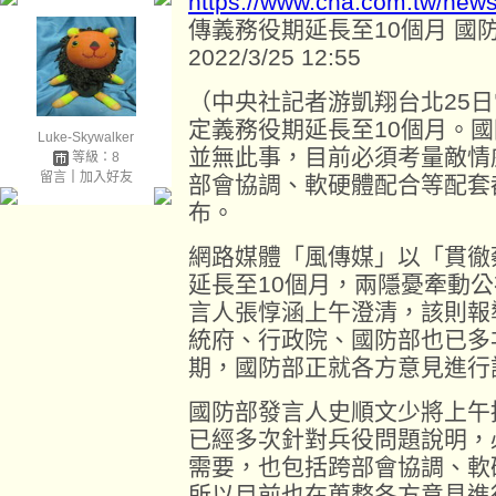
https://www.cna.com.tw/new
傳義務役期延長至10個月 國
2022/3/25 12:55
（中央社記者游凱翔台北25
定義務役期延長至10個月。
Luke-Skywalker
並無此事，目前必須考量敵情
等級：8
留言
｜
加入好友
部會協調、軟硬體配合等配套
布。
網路媒體「風傳媒」以「貫徹
延長至10個月，兩隱憂牽動
言人張惇涵上午澄清，該則報
統府、行政院、國防部也已多
期，國防部正就各方意見進行
國防部發言人史順文少將上午
已經多次針對兵役問題說明，
需要，也包括跨部會協調、軟
所以目前也在蒐整各方意見進