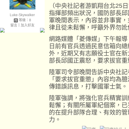
（中央社記者游凱翔台北25
指揮部頻出狀況，國防部長邱
Luke-Skywalker
軍晚間表示，內容並非事實，
等級：8
留言
｜
加入好友
律且從未鬆懈，呼籲外界勿訛
網路媒體「菱傳媒」下午報導
日前有官兵透過民意信箱向總
外，近期又有志願役士官在新
部長邱國正震怒，要求拔官重
陸軍司令部晚間告訴中央社記
「要求拔官重懲」內容均為臆
傳錯誤訊息，打擊國軍士氣。
陸軍強調，將強化官兵精實訓
鬆懈；有關所屬軍紀個案，已
的在提升部隊合理、有效的管
力。