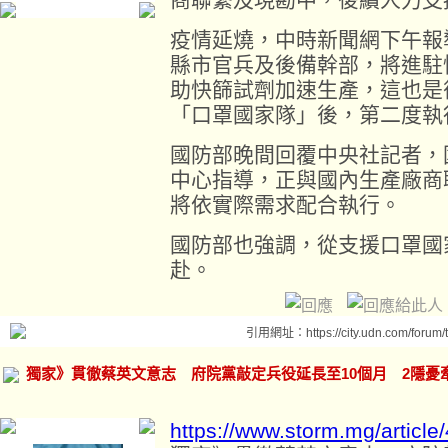
疫情延燒，中時新聞網下午報
縣市官兵及後備幹部，將進駐
助快篩試劑加速生產，這也是
「口罩國家隊」後，第二度執
國防部晚間回覆中央社記者，
中心指導，正與國內生產廠商
將依實際需求配合執行。
國防部也強調，從支援口罩國
赴。
引用網址：https://city.udn.com/forum
獨家》貫徹蔡英文意志 府院黨敲定兵役延長至10個月 2隱憂
https://www.storm.mg/articl