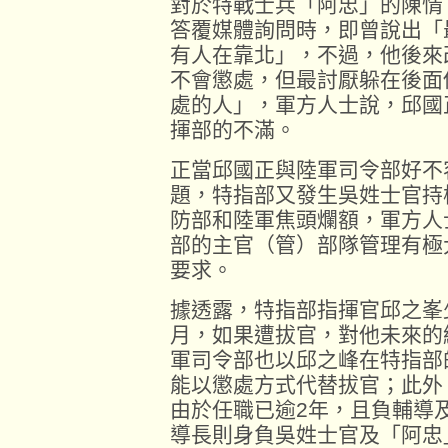
對於特戰士兵「阿忠」的陳情
答覆媒體詢問時，即曾說出「
有人在靠北」，不過，他後來
不會懲處，但最討厭躲在後面
處的人」，軍方人士說，邱國
揮部的不滿。
正當邱國正與陸軍司令部好不
題，特指部又發生吳姓士官持
防部和陸軍焦頭爛額，軍方人
部的主官（管）部隊管理有極
要求。
據透露，特指部指揮官邱之峯
月，如果遭拔官，對他未來的
軍司令部也以邱之峰在特指部
能以懲處方式代替拔官；此外
由於任職已逾2年，且負輔導
導長則身負吳姓士官及「阿忠