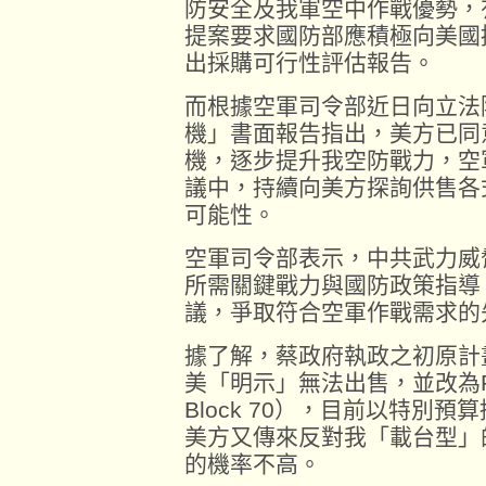
防安全及我軍空中作戰優勢，
提案要求國防部應積極向美國
出採購可行性評估報告。
而根據空軍司令部近日向立法
機」書面報告指出，美方已同意供
機，逐步提升我空防戰力，空
議中，持續向美方探詢供售各
可能性。
空軍司令部表示，中共武力威
所需關鍵戰力與國防政策指導
議，爭取符合空軍作戰需求的
據了解，蔡政府執政之初原計畫
美「明示」無法出售，並改為F-16
Block 70），目前以特別
美方又傳來反對我「載台型」
的機率不高。