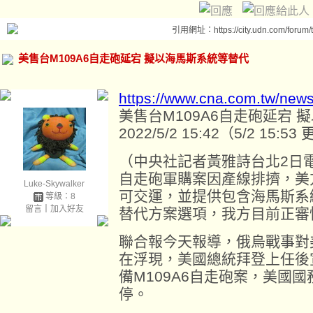
引用網址：https://city.udn.com/forum
美售台M109A6自走砲延宕 擬以海馬斯系統等替代
https://www.cna.com.tw/new
美售台M109A6自走砲延宕
2022/5/2 15:42（5/2 15:53
（中央社記者黃雅詩台北2日電
自走砲軍購案因產線排擠，美
Luke-Skywalker
可交運，並提供包含海馬斯系
等級：8
留言
｜
加入好友
替代方案選項，我方目前正審
聯合報今天報導，俄烏戰事對
在浮現，美國總統拜登上任後
備M109A6自走砲案，美國
停。