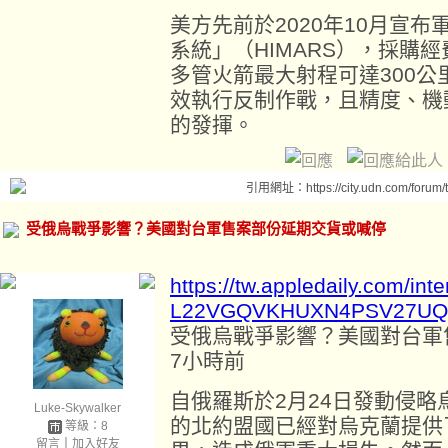
美方先前於2020年10月宣
系統」（HIMARS），採購
多管火箭最大射程可達300公
效執行反制作戰，且精度、機
的發揮。
引用網址：https://city.udn.com/forum
受俄烏戰爭影響？美國對台軍售案部份延期交貨或喊停
https://tw.appledaily.com/i
L22VGQVKHUXN4PSV27UQ
受俄烏戰爭影響？美國對台軍
7小時前
自俄羅斯於2月24日發動侵
Luke-Skywalker
的北約盟國已經對烏克蘭提供
等級：8
留言
｜
加入好友