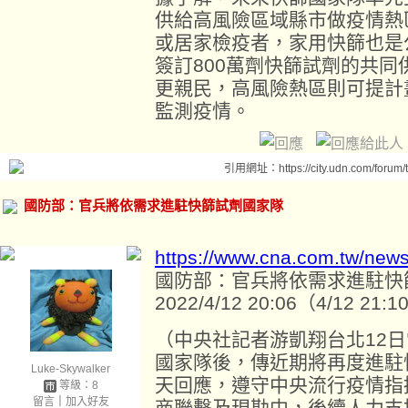
供給高風險區域縣市做疫情熱
或居家檢疫者，家用快篩也是
簽訂800萬劑快篩試劑的共
更親民，高風險熱區則可提計
監測疫情。
引用網址：https://city.udn.com/forum
國防部：官兵將依需求進駐快篩試劑國家隊
https://www.cna.com.tw/new
國防部：官兵將依需求進駐快
2022/4/12 20:06（4/12 21
（中央社記者游凱翔台北12
國家隊後，傳近期將再度進駐
Luke-Skywalker
天回應，遵守中央流行疫情指
等級：8
留言
｜
加入好友
商聯繫及現勘中，後續人力支