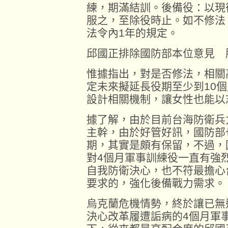
練，期滿結訓。後備役：以現
服之，至除役時止。如不修法
法令內1年的規定。
邱國正排除國防部本位意見 
惟據指出，對是否修法，相關
定未來擬延長役期至少到10
設計相關機制，讓女性也能以
據了解，由於目前台海防衛兵
主幹，由於好管好訊，國防部
期，其實是頗有保留，不過，
對4個月軍事訓練役一直有強
自我防衛決心，也不符最擔心
要求的，強化後備戰力需求。
烏克蘭危機情勢，終於讓已無
決心改革履遭詬病的4個月軍