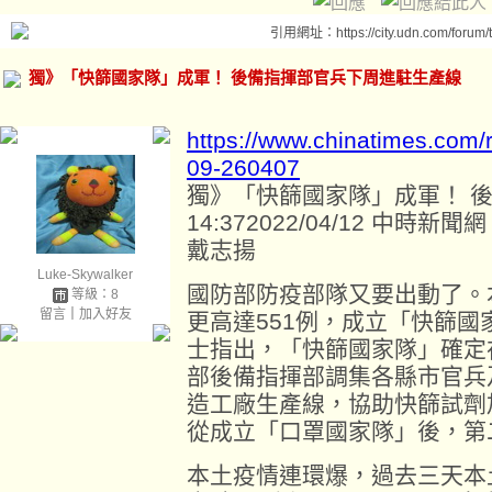
引用網址：https://city.udn.com/forum
獨》「快篩國家隊」成軍！ 後備指揮部官兵下周進駐生產線
https://www.chinatimes.com
09-260407
獨》「快篩國家隊」成軍！ 
14:372022/04/12 中時新聞網
戴志揚
Luke-Skywalker
國防部防疫部隊又要出動了。
等級：8
留言
｜
加入好友
更高達551例，成立「快篩
士指出，「快篩國家隊」確定
部後備指揮部調集各縣市官兵
造工廠生產線，協助快篩試劑
從成立「口罩國家隊」後，第
本土疫情連環爆，過去三天本