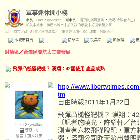
軍事迷休閒小棧
市長：
Luke-Skywalker
副市長：
塔頂的鋼鐵鯊魚
、
燉奶(冷眼看人生)
加入本城市
｜
推薦本城市
｜
加入我的最愛
｜
訂閱最新文章
udn
／
城市
／
政治社會
／
國際萬象
／
【軍事迷休閒小棧】城市
／討論區／
本城市首頁
討論區
精華區
投票區
影像館
推
討論區
／
台灣民間航太工業發展
飛彈凸槌怪靶機？ 漢翔：42國使用 產品成熟
http://www.libertytimes.co
tm
自由時報2011年1月22日
飛彈凸槌怪靶機？ 漢翔：4
〔記者施曉光、許紹軒／台
Luke-Skywalker
測考有六枚飛彈脫靶，軍方
等級：8
留言
｜
加入好友
弱，漢翔公司昨天發出聲明