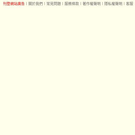
刊登網站廣告
︱
關於我們
︱
常見問題
︱
服務條款
︱
著作權聲明
︱
隱私權聲明
︱
客服