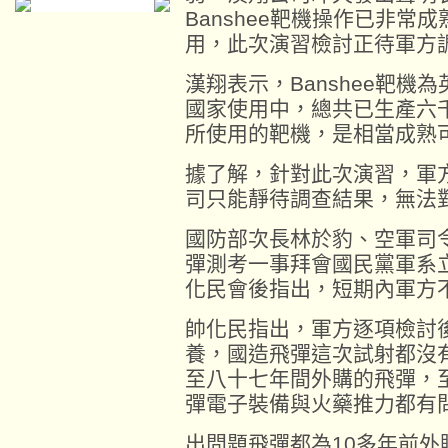
Banshee靶機操作已非
用，此次演習檢討正待軍方
漢翔表示，Banshee靶
國家使用中，總共已生產六
所使用的靶機，是相當成熟
據了解，針對此次演習，軍
司只能靜待調查結果，無法
國防部次長林於豹、空軍司
彈測考一事拜會國民黨軍系
化民會後指出，短期內軍方
帥化民指出，軍方逐項檢討
養，國造飛彈這次試射都沒
至八十七年間外購的飛彈，
彈電子裝備與火藥推力都有
出問題飛彈都為10多年前外