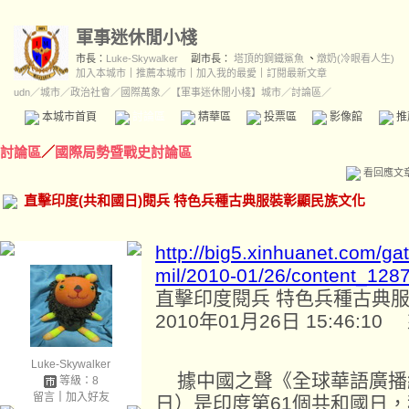
軍事迷休閒小棧
市長：
Luke-Skywalker
副市長：
塔頂的鋼鐵鯊魚
、
燉奶(冷眼看人生)
加入本城市
｜
推薦本城市
｜
加入我的最愛
｜
訂閱最新文章
udn
／
城市
／
政治社會
／
國際萬象
／
【軍事迷休閒小棧】城市
／討論區／
本城市首頁
討論區
精華區
投票區
影像館
推
討論區
／
國際局勢暨戰史討論區
看回應文
直擊印度(共和國日)閱兵 特色兵種古典服裝彰顯民族文化
http://big5.xinhuanet.com/ga
mil/2010-01/26/content_128
直擊印度閱兵 特色兵種古典
2010年01月26日 15:46
Luke-Skywalker
據中國之聲《全球華語廣播網
等級：8
留言
｜
加入好友
日）是印度第61個共和國日