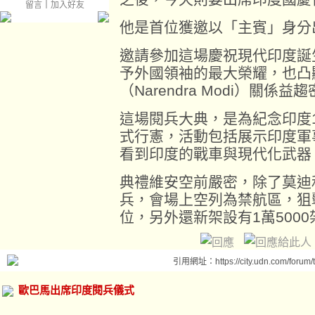
留言
｜
加入好友
他是首位獲邀以「主賓」身分
邀請參加這場慶祝現代印度誕
予外國領袖的最大榮耀，也凸
（Narendra Modi）關係益
這場閱兵大典，是為紀念印度1
式行憲，活動包括展示印度軍
看到印度的戰車與現代化武器
典禮維安空前嚴密，除了莫迪
兵，會場上空列為禁航區，狙
位，另外還新架設有1萬500
引用網址：https://city.udn.com/forum
歐巴馬出席印度閱兵儀式