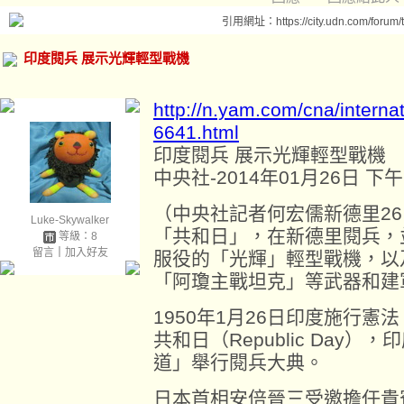
引用網址：https://city.udn.com/forum
印度閱兵 展示光輝輕型戰機
http://n.yam.com/cna/intern
6641.html
印度閱兵 展示光輝輕型戰機
中央社-2014年01月26日 下午1
（中央社記者何宏儒新德里2
Luke-Skywalker
「共和日」，在新德里閱兵，
等級：8
留言
｜
加入好友
服役的「光輝」輕型戰機，以
「阿瓊主戰坦克」等武器和建
1950年1月26日印度施行憲
共和日（Republic Day
道」舉行閱兵大典。
日本首相安倍晉三受邀擔任貴