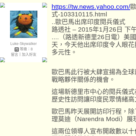
https://tw.news.yahoo.com/
式-103310115.html
..歐巴馬出席印度閱兵儀式
路透社 – 2015年1月26日 下午
....（路透新德里26日電）
天，今天他出席印度令人眼花
Luke-Skywalker
等級：8
多元性。
留言
｜
加入好友
歐巴馬此行被大肆宣揚為全球
戰略夥伴關係的機會。
這場新德里市中心的閱兵儀式
歷史性訪問讓印度民眾情緒高
歐巴馬昨天展開訪印行程，除
理莫迪（Narendra Modi
這兩位領導人宣布開啟數以十