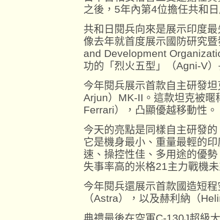
之後，5年內第4位擔任共和
共和日閱兵向來是展示印度最
像去年就首度展示國防研究暨發展組織
and Development Organi
功的「烈火五型」（Agni-V
今年閱兵展示首款自主研發坦
Arjun）MK-II。這款坦克被
Ferrari），凸顯優越移動性。
今天的亮點是同樣自主研發的「
它是機身最小、重量最輕的印
速、操控性佳、多用途的優勢
失事率高的米格21主力戰機
今年閱兵還展示首款國造短程
（Astra），以及赫利納（He
典禮最後在空軍C-130J超級