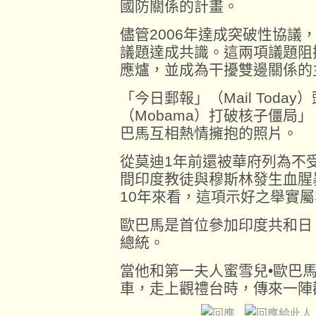
國防關係的計畫。
儘管2006年達成突破性協議
議題達成共識。這兩項議題阻
應爐，並成為干擾雙邊關係的
「今日郵報」（Mail Toda
（Mobama）打破核子僵局
巴馬互相熱情擁抱的照片。
從莫迪1年前還被華府列為不
間印度教徒與穆斯林發生血腥
10年來看，這項示好之舉實
歐巴馬是首位參加印度共和日（Re
總統。
當他和第一夫人蜜雪兒•歐巴馬（M
車，走上觀禮台時，傳來一陣歡