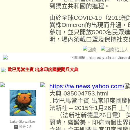
到獨立共和國的進程。
由於全球COVID-19（20
異株Omicron的出現而升
參加，並只開放5000名民眾
明，場內須戴口罩及保持社交
引用網址：https://city.udn.com/forum
歐巴馬當主賓 出席印度國慶閱兵大典
https://tw.news.yahoo.com/
大典-035004753.html
..歐巴馬當主賓 出席印度國
法新社 – 2015年1月26日 上午
....（法新社新德里26日電
問時，盛讚美、印這兩個世界
Luke-Skywalker
等級：8
之後，今天則要出席印度國慶