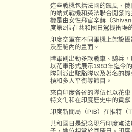
這些戰機包括法國的飆風、俄國
的蚋式戰機和英法聯合開發的
機是由女性飛官辛赫（Shivan
度第2位在共和國日駕機衝場
印度空軍在不同軍機上架設攝
及座艙內的畫面。
陸軍則出動多款戰車、騎兵，
以花車形式展示1983年迄今
隊則派出駝駱隊以及著名的機
槓和多人平衡等節目。
來自印度各省的隊伍也以花車
特文化和在印度歷史中的貢獻
印度新聞局（PIB）在推特（Tw
共和國日是紀念現行印度憲法於
子，地位相當於國慶日。印度