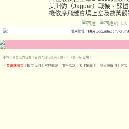
美洲豹（Jaguar）戰機、蘇愷30
機依序飛越會場上空及數萬觀
引用網址：https://city.udn.com/forum
本城市刊登之內容為作者個人自行提供上傳，不代表 udn 立場。
刊登網站廣告
︱
關於我們
︱
常見問題
︱
服務條款
︱
著作權聲明
︱
隱私權聲明
︱
客服