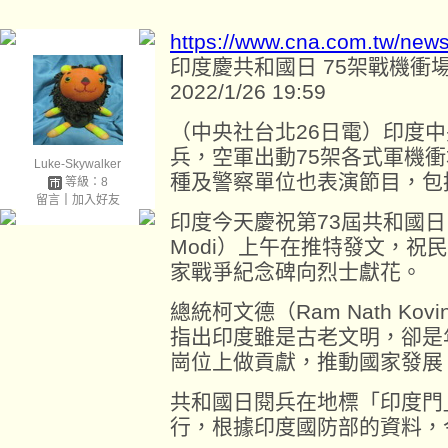
https://www.cna.com.tw/new
印度慶共和國日 75架戰機衝
2022/1/26 19:59
（中央社台北26日電）印度
兵，空軍出動75架各式軍機
Luke-Skywalker
種及警察單位也表演節目，包
等級：8
留言
｜
加入好友
印度今天慶祝第73屆共和國日，
Modi）上午在推特發文，祝
家戰爭紀念碑向烈士獻花。
總統柯文德（Ram Nath K
指出印度雖是古老文明，卻是
崗位上做貢獻，推動國家發展
共和國日閱兵在地標「印度門」
行，根據印度國防部的資料，