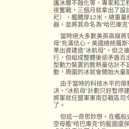
護冰層不融化等。專家和工
夜奮戰，三個月就拿出了設計
尺），艦體厚12米，總重量
器，並將其命名為“哈巴庫克
當時絕大多數美英高級將領
母”充滿信心。美國總統羅
準出資建造“冰航母”。但之
行，但組成整體後卻矛盾百
型動力裝置的散熱量估計不
動，周圍的冰就會開始大量
由于當時的科技水平的限
決，“冰航母”計劃只好暫停建
將軍就任盟軍東南亞戰區司令
了。
但這一奇思妙想，在艦船
空母艦“哈巴庫克”的藍圖還