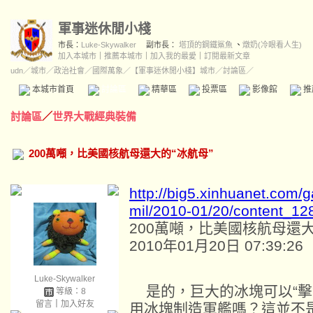
軍事迷休閒小棧
市長：
Luke-Skywalker
副市長：
塔頂的鋼鐵鯊魚
、
燉奶(冷眼看人生)
加入本城市
｜
推薦本城市
｜
加入我的最愛
｜
訂閱最新文章
udn
／
城市
／
政治社會
／
國際萬象
／
【軍事迷休閒小棧】城市
／討論區／
本城市首頁
討論區
精華區
投票區
影像館
推
討論區
／
世界大戰經典裝備
200萬噸，比美國核航母還大的“冰航母”
http://big5.xinhuanet.com/
mil/2010-01/20/content_1
200萬噸，比美國核航母還大
2010年01月20日 07:39
Luke-Skywalker
是的，巨大的冰塊可以“擊
等級：8
留言
｜
加入好友
用冰塊制造軍艦嗎？這並不