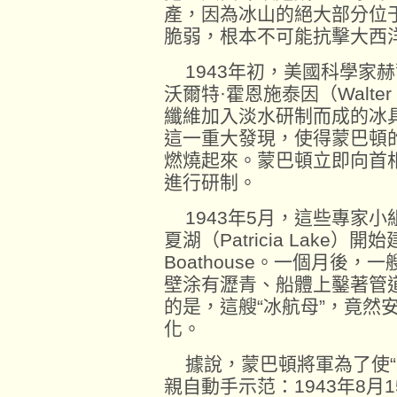
產，因為冰山的絕大部分位
脆弱，根本不可能抗擊大西
1943年初，美國科學家赫爾曼
沃爾特·霍恩施泰因（Walter 
纖維加入淡水研制而成的冰
這一重大發現，使得蒙巴頓
燃燒起來。蒙巴頓立即向首
進行研制。
1943年5月，這些專家小
夏湖（Patricia Lake
Boathouse。一個月後
壁涂有瀝青、船體上鑿著管
的是，這艘“冰航母”，竟然
化。
據說，蒙巴頓將軍為了使“
親自動手示范：1943年8