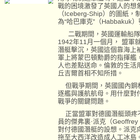
戰的困境激發了英國人的想象
（Iceberg-Ship）的
為“哈巴庫克”（Habbakuk
二戰期間，英國運輸船隊
1942年11月一個月， 盟
潛艇擊沉，英國這個靠海上
軍上將蒙巴頓勳爵的指揮艦
人也差點送命。倫敦的生活
丘吉爾首相不知所措。
但戰爭期間，英國國內鋼
逐艦與護航航母。用什麼對付
戰爭的關鍵問題。
正當盟軍對德國潛艇頭疼
員的傑弗裏·派克（Geoffre
對付德國潛艇的設想。派克
拖至大西洋改造成人工冰島