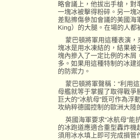
略會議上，他拔出手槍，對
一塊冰被擊得粉碎。另一塊
差點擦傷參加會議的美國海軍上
King）的大腿。在場的人
蒙巴頓將軍用這種表演，
塊冰是用水凍結的，結果被
塊內摻入了一定比例的木屑
多。如果用這種特制的冰建
的防禦力。
蒙巴頓將軍聲稱：“利用這
母艦就等于掌握了取得戰爭
巨大的“冰航母”既可作為浮
攻納粹德國控制的歐洲大陸
英國海軍要求“冰航母”能抗
的冰跑道應適合重型轟炸機
須用冰水填上即可完成損管