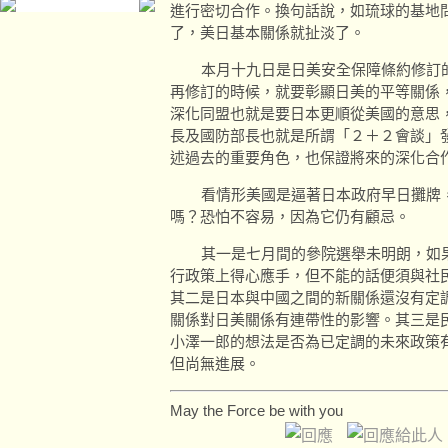
進行密切合作。換句話說，如琉球的基地
了，美日基本關係就扯淡了。
本月十九日是日美安全保障條約修訂的
再修訂的時候，就要彰顯日美的平等關係
深化同盟也就是要日本更順從美國的意思
長及國防部長也就是所謂「２＋２會談」
述過去的重要角色，也保證將來的深化合
看情形美國是逼著日本政府早日攤牌，
嗎？恐怕不容易，因為它仍有顧忌。
其一是七月間的參院選舉未明朗，如果
行政策上得心應手，但不能的話便須與社
其二是日本與中國之間的新關係還沒有定
關係對日美關係有連帶性的影響。其三是
小澤一郎的想法是否為已定調的未來政策
但尚無進展。
May the Force be with you