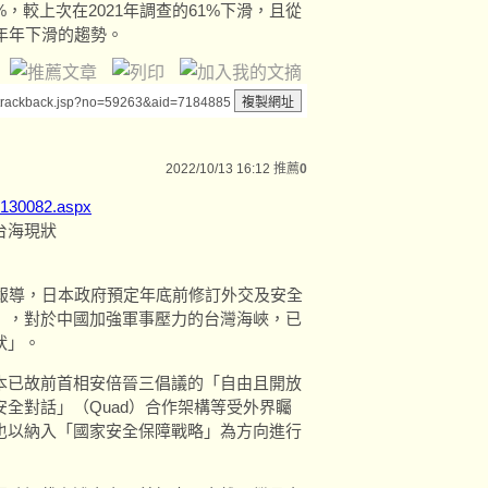
，較上次在2021年調查的61%下滑，且從
現年年下滑的趨勢。
/trackback.jsp?no=59263&aid=7184885
2022/10/13 16:12
推薦
0
0130082.aspx
台海現狀
報導，日本政府預定年底前修訂外交及安全
」，對於中國加強軍事壓力的台灣海峽，已
狀」。
本已故前首相安倍晉三倡議的「自由且開放
全對話」（Quad）合作架構等受外界矚
也以納入「國家安全保障戰略」為方向進行