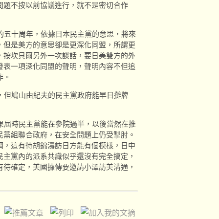
問題不按以前協議進行，就不是密切合作
五十周年，依據日本民主黨的意思，將來
，但是美方的意思卻是更深化同盟，所謂更
，按坎貝爾另外一次談話，要日美雙方的外
發表一項深化同盟的聲明，聲明內容不但追
作。
但鳩山由紀夫的民主黨政府能早日攤牌
屆時民主黨能在參院過半，以後當然在推
民黨組聯合政府，在安全問題上仍受掣肘。
調，這有待胡錦濤訪日方能有個模樣，日中
民主黨內的派系共識似乎還沒有完全搞定，
有待確定，美國據傳要邀請小澤訪美溝通，