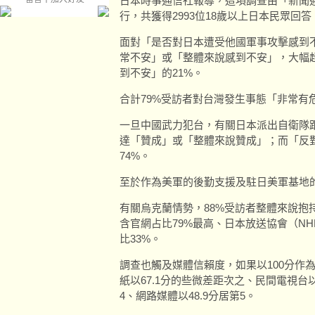
日本時事通信社報導，這項調查由「新聞通
行，共獲得2993位18歲以上日本民眾回答
面對「是否對日本遭受他國軍事攻擊感到不
常不安」或「整體來說感到不安」，大幅
到不安」的21%。
合計79%受訪者對台灣發生事態「非常有
一旦中國武力犯台，有關日本派出自衛隊跟
達「贊成」或「整體來說贊成」；而「反
74%。
至於作為美軍的後勤支援及駐日美軍基地
有關烏克蘭情勢，88%受訪者整體來說抱
含官網占比79%最高、日本放送協會（NH
比33%。
調查也觸及媒體信賴度，如果以100分作為
紙以67.1分的些微差距次之、民間電視台以
4、網路媒體以48.9分居第5。