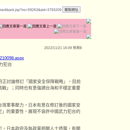
/trackback.jsp?no=59263&aid=3793209
2022/11/21 16:09
推薦
0
1210098.aspx
力犯台
府正討論修訂「國家安全保障戰略」，目前
挑戰」；同時也有意強調台海和平穩定重要
台灣軍事壓力，日本有意在修訂後的國家安
定」的重要性，展現不容許中國武力犯台的
訂，日本政府及執政黨相關人士透露，有關