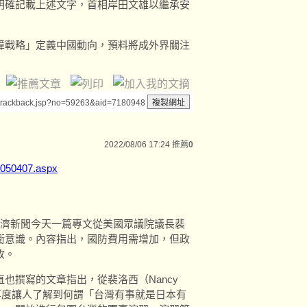
明確記載上述文字，首相岸田文雄以繼承安
障戰略」定義中國動向，預料將成外界關注
/trackback.jsp?no=59263&aid=7180948
2022/08/06 17:24
推薦
0
8050407.aspx
經濟新聞今天一篇專文從美國眾議院議長裴
衛意識。內容指出，國防費用需增加，但政
收。
也撰寫的文章指出，從裴洛西（Nancy
事再度讓人了解到何謂「台灣有事就是日本有