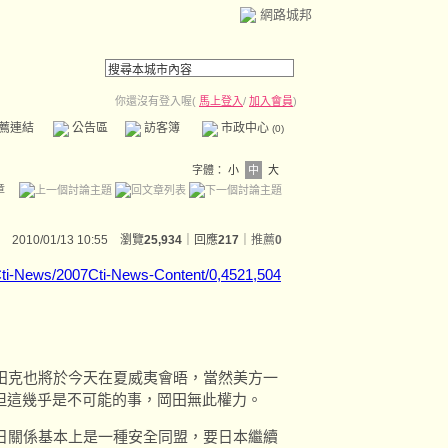
網路城邦
你還沒有登入喔(
馬上登入
/
加入會員
)
薦連結
公告區
訪客簿
市政中心
(0)
字體：
小
中
大
章
2010/01/13 10:55 瀏覽
25,934
｜回應
217
｜
推薦
0
Cti-News/2007Cti-News-Content/0,4521,504
克也將於今天在夏威夷會晤，當然美方一
但這幾乎是不可能的事，岡田無此權力。
關係基本上是一種安全同盟，要日本繼續