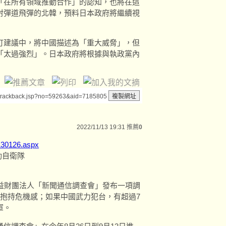
「在所有領域推動合作」的認知，也將在這
射彈道飛彈的北韓，預料日本政府將繼續視
訂建議中，將中國描述為「重大威脅」，但
「太過強烈」。日本政府將根據與執政黨內
/trackback.jsp?no=59263&aid=7185805
2022/11/13 19:31
推薦
0
130126.aspx
動自衛隊
益財團法人「新聞通信調查會」發布一項調
抱持危機感；如果中國武力犯台，有超過7
軍。