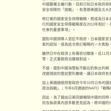
中國霸權主義行動，目前已知日本政府與
安全保障的「挑戰」，有意跟美國及北大西
修訂後的國家安全保障戰略，將成為日本未
行的國家安全保障戰略是在2013年制訂
社會的憂慮事項」。
面對中國領導人習近平政府，日本國家安
家的認知，成為這次修訂戰略的一大焦點
雖然日中在經濟上有著密切關係，且11月
等，正式重啟政治層級對話。
不過，面對中國海警船不斷在釣魚台列嶼
改變現狀的嘗試更形嚴峻，讓日本政府有
加上美國總統拜登政府今年10月公布的國
政治挑戰」；今年6月通過的NATO「戰
因此，為了藉由日美同盟嚇阻中國的同時
府及執政黨內部多數意見認為，將中國的