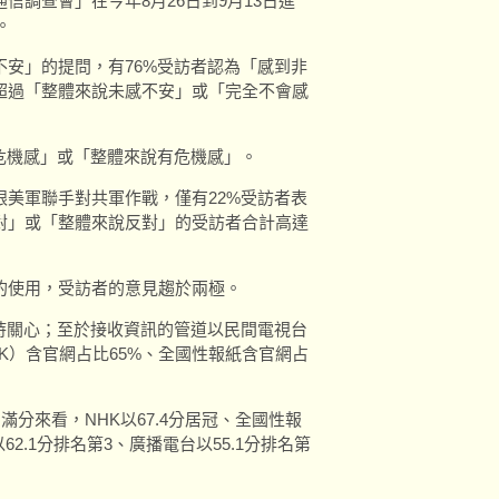
信調查會」在今年8月26日到9月13日進
。
安」的提問，有76%受訪者認為「感到非
超過「整體來說未感不安」或「完全不會感
危機感」或「整體來說有危機感」。
美軍聯手對共軍作戰，僅有22%受訪者表
對」或「整體來說反對」的受訪者合計高達
的使用，受訪者的意見趨於兩極。
持關心；至於接收資訊的管道以民間電視台
K）含官網占比65%、全國性報紙含官網占
滿分來看，NHK以67.4分居冠、全國性報
62.1分排名第3、廣播電台以55.1分排名第