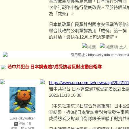
基於俄羅斯侵略烏克蘭，日本現行對俄國
次修訂戰略中進行徹底改變。至於持續試
為「威脅」。
日本執政黨自民黨針對國家安保戰略等修
聯合執政的公明黨認為用「威脅」這一詞
的討論，最快在12月上旬決定措辭。
引用網址：https://city.udn.com/forum
若中共犯台 日本調查逾7成受訪者反對出動自衛隊
https://www.cna.com.tw/news/aipl/202211
若中共犯台 日本調查逾7成受訪者反對出
2022/11/13 16:36
（中央社東京13日綜合外電報導）日本公
查結果，近8成日本受訪者對台灣發生事態
成受訪者反對派自衛隊跟美軍聯手對抗共
Luke-Skywalker
等級：8
留言
｜
加入好友