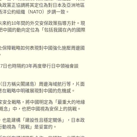
執政黨正協調將其定位為對日本及亞洲地區
洋公約組織（NATO）步調一致。
來約10年間的外交安保政策指導方針。現
，把中國的動向定位為「包括我國在內的國際
全保障戰略如何表現對中國強化施壓周邊國
。
17日也時隔約3年再度舉行日中領袖會談
（日方稱尖閣諸島）周邊海域航行等，片面
意在戰略中明確展現對中國的危機感。
家安全戰略，將中國明定為「最重大的地緣
略概念」中，也把中國視為安保上的挑戰。
，也能建構「建設性且穩定關係」，日本政
行動視為「挑戰」是妥當的。