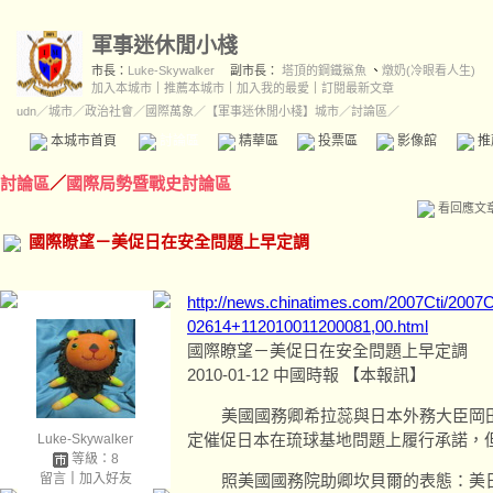
軍事迷休閒小棧
市長：
Luke-Skywalker
副市長：
塔頂的鋼鐵鯊魚
、
燉奶(冷眼看人生)
加入本城市
｜
推薦本城市
｜
加入我的最愛
｜
訂閱最新文章
udn
／
城市
／
政治社會
／
國際萬象
／
【軍事迷休閒小棧】城市
／討論區／
本城市首頁
討論區
精華區
投票區
影像館
推
討論區
／
國際局勢暨戰史討論區
看回應文
國際瞭望－美促日在安全問題上早定調
http://news.chinatimes.com/2007Cti/2007
02614+112010011200081,00.html
國際瞭望－美促日在安全問題上早定調
2010-01-12 中國時報 【本報訊】
美國國務卿希拉蕊與日本外務大臣岡田
定催促日本在琉球基地問題上履行承諾，
Luke-Skywalker
等級：8
留言
｜
加入好友
照美國國務院助卿坎貝爾的表態：美日