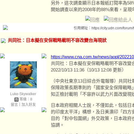
另外，這次調查顯示日本報紙訂閱率為58%
開始調查以來的2008年的88%來看，呈
引用網址：https://city.udn.com/forum
共同社：日本擬在安保戰略載明不容改變台海現狀
https://www.cna.com.tw/news/aopl/20221
共同社：日本擬在安保戰略載明不容改變
2022/10/13 11:36（10/13 12:08 更新）
（中央社東京13日綜合外電報導）共同社
保障政策長期準則的「國家安全保障戰略
知正檢討載明「不容許以武力片面改變現
Luke-Skywalker
等級：8
留言
｜
加入好友
日本政府相關人士說，不僅如此，包括日
的印度太平洋」構想，及日美澳印「四方安
目的「對中包圍網」外交政策，日本政府
協調。