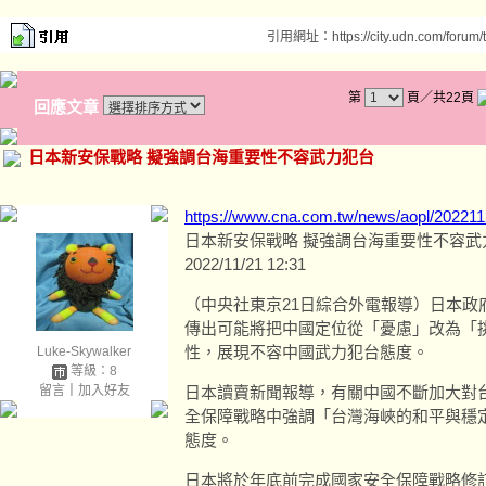
引用網址：https://city.udn.com/forum
第
頁／共22頁
回應文章
日本新安保戰略 擬強調台海重要性不容武力犯台
https://www.cna.com.tw/news/aopl/20221
日本新安保戰略 擬強調台海重要性不容武
2022/11/21 12:31
（中央社東京21日綜合外電報導）日本政
傳出可能將把中國定位從「憂慮」改為「
性，展現不容中國武力犯台態度。
Luke-Skywalker
等級：8
留言
｜
加入好友
日本讀賣新聞報導，有關中國不斷加大對
全保障戰略中強調「台灣海峽的和平與穩
態度。
日本將於年底前完成國家安全保障戰略修