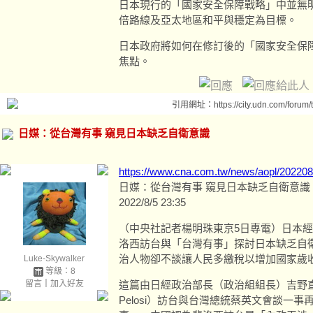
日本現行的「國家安全保障戰略」中並無
倍路線及亞太地區和平與穩定為目標。
日本政府將如何在修訂後的「國家安全保
焦點。
引用網址：https://city.udn.com/forum
日媒：從台灣有事 窺見日本缺乏自衛意識
https://www.cna.com.tw/news/aopl/20220
日媒：從台灣有事 窺見日本缺乏自衛意識
2022/8/5 23:35
（中央社記者楊明珠東京5日專電）日本
洛西訪台與「台灣有事」探討日本缺乏自
治人物卻不談讓人民多繳稅以增加國家歲
Luke-Skywalker
等級：8
留言
｜
加入好友
這篇由日經政治部長（政治組組長）吉野直
Pelosi）訪台與台灣總統蔡英文會談一