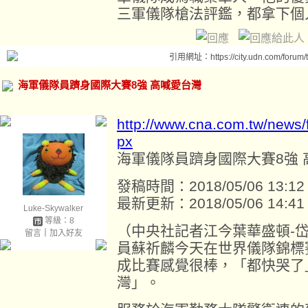
三軍儀隊槍法評鑑，都拿下個
引用網址：https://city.udn.com/forum
海軍儀隊員躋身國際大賽8強 高喊愛台灣
http://www.cna.com.tw/news
px
海軍儀隊員躋身國際大賽8強 
發稿時間：2018/05/06 13:12
最新更新：2018/05/06 14:41
Luke-Skywalker
等級：8
（中央社記者江今葉華盛頓-
留言
｜
加入好友
員蘇祈麟今天在世界儀隊錦標
成比賽感覺很棒，「都快哭了
灣」。