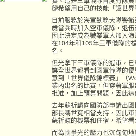
賽。這是三軍儀隊首度有隊員
麟希望用自己的技能「讓世界
目前服務於海軍勤務大隊警衛連
歲當兵時加入空軍儀隊，退伍
因此決定成為職業軍人加入海
在104年和105年三軍儀隊
名。
但光拿下三軍儀隊的冠軍，已
讓全世界都看到國軍儀隊的優
意到「世界儀隊錦標賽」（World D
業內出名的比賽，但穿著軍服
批准，加上預算問題，因此這
去年蘇祈麟向國防部申請出國
部長馮世寬相當支持，因此軍
蘇祈麟的機票和住宿，希望看
而為國爭光的壓力也沉甸甸地