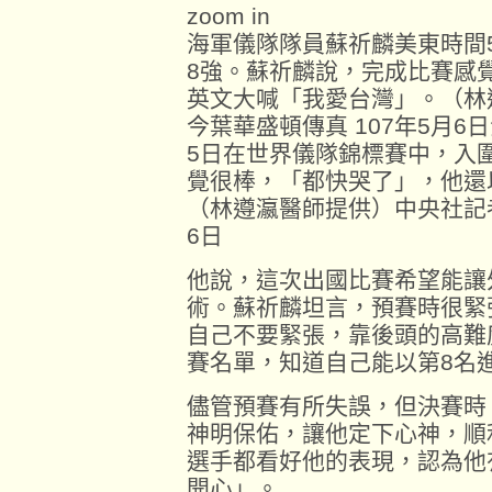
zoom in
海軍儀隊隊員蘇祈麟美東時間
8強。蘇祈麟說，完成比賽感
英文大喊「我愛台灣」。（林
今葉華盛頓傳真 107年5月
5日在世界儀隊錦標賽中，入
覺很棒，「都快哭了」，他還
（林遵瀛醫師提供）中央社記者
6日
他說，這次出國比賽希望能讓
術。蘇祈麟坦言，預賽時很緊
自己不要緊張，靠後頭的高難
賽名單，知道自己能以第8名
儘管預賽有所失誤，但決賽時
神明保佑，讓他定下心神，順
選手都看好他的表現，認為他
開心」。