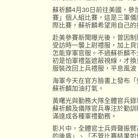
蘇祈麟4月30日前往美國，參
賽」個人組比賽，這是三軍儀
際比賽，蘇祈麟希望用自己的
赴美參賽新聞曝光後，曾因制
受訪時一襲上尉禮服，加上貝
怎能穿軍官服。不過蘇祈麟不
初是怕軍禮盔遮蔽視線，才換
服裝改回上兵禮服，平息風波
海軍今天在官方臉書上發布「
蘇祈麟加油打氣。
黃曙光與勤務大隊全體官兵錄
蘇祈麟及儀隊官兵專注於勤訓
滿達成各種軍禮勤務。
影片中，全體官士兵齊聲振臂
的後盾」、「不管比賽結果如