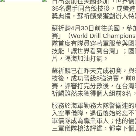
日出發前往美國參加「世界儀
36名選手同台競技後，成績
獎典禮，蘇祈麟榮獲創辦人特
蘇祈麟4月30日前往美國，參
賽」（World Drill Cham
隊首度有隊員穿著軍服參與國
技能「讓世界看到台灣」；國
片，隔海加油打氣。
蘇祈麟已在昨天完成初賽，與
技後，成功晉級8強決賽。前
賽，評審打完分數後，在台灣
祈麟雖然未獲得個人組前3名
服務於海軍勤務大隊警衛連的蘇
入空軍儀隊，退伍後始終忘不
軍儀隊成為職業軍人；他的優異
三軍儀隊槍法評鑑，都拿下個