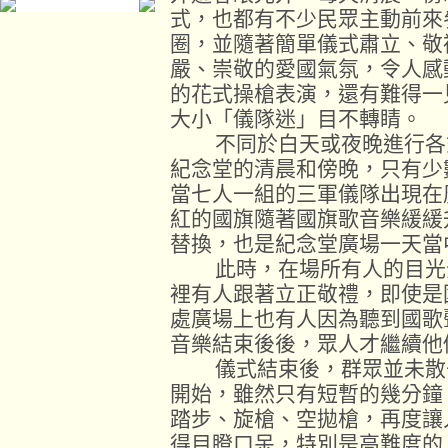
式，也都有不少民眾主動前來
圈，並隨著簡單儀式肅立、敬
嚴、崇敬的愛國氣氛，令人感
的花式操槍表演，還有難得一
大小「儀隊迷」目不轉睛。
不同於白天或夜晚進行各式
紀念堂的清晨和傍晚，只有少
當七人一組的三軍儀隊出現在
紅的國旗隨著國旗歌音樂緩緩
替換，也是紀念堂廣場一天當
此時，在場所有人的目光全
裡有人跟著立正敬禮，即使是
處廣場上也有人因為聽到國歌
音樂結束後後，眾人才繼續他
儀式結束後，群眾並未散去
開始，雖然只有短暫的幾分鐘
踏步、旋槍、空拋槍，再度讓
得目瞪口呆，特別是高難度的