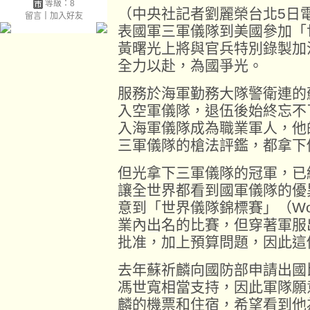
等級：8
（中央社記者劉麗榮台北5日
留言
｜
加入好友
表國軍三軍儀隊到美國參加「
黃曙光上將與官兵特別錄製加
全力以赴，為國爭光。
服務於海軍勤務大隊警衛連的蘇
入空軍儀隊，退伍後始終忘不
入海軍儀隊成為職業軍人，他的
三軍儀隊的槍法評鑑，都拿下
但光拿下三軍儀隊的冠軍，已
讓全世界都看到國軍儀隊的優
意到「世界儀隊錦標賽」（World D
業內出名的比賽，但穿著軍服
批准，加上預算問題，因此這
去年蘇祈麟向國防部申請出國
馮世寬相當支持，因此軍隊願
麟的機票和住宿，希望看到他