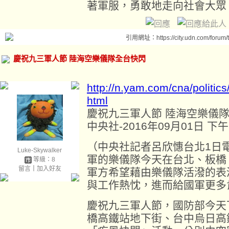
著軍服，勇敢地走向社會大眾
引用網址：https://city.udn.com/forum
慶祝九三軍人節 陸海空樂儀隊全台快閃
http://n.yam.com/cna/politi
html
慶祝九三軍人節 陸海空樂儀
中央社-2016年09月01日 下午1
（中央社記者呂欣憓台北1日
Luke-Skywalker
軍的樂儀隊今天在台北、板橋
等級：8
留言
｜
加入好友
軍方希望藉由樂儀隊活潑的表
與工作熱忱，進而給國軍更多
慶祝九三軍人節，國防部今天
橋高鐵站地下街、台中烏日高