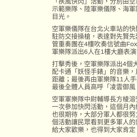
「疾風快閃」活動，分別由空
示範樂隊、陸軍樂儀隊、海軍
目光。
空軍樂儀隊在台北火車站的快
駐防交接操槍，表達對先賢先
管重奏團在4樓吹奏信號曲Fox 
軍樂隊派出6人在1樓大廳表
打擊秀後，空軍樂隊派出4個
配卡通「妖怪手錶」的音樂，
距離；最後再由軍樂隊11人
最後全體人員高呼「凌雲御風
空軍軍樂隊中尉輔導長方棱溶
一次參加快閃活動，這個月內
也很期待，大部分軍人都很努
個活動讓民眾看到更多軍人的
給大家歡樂，也得到大家肯定