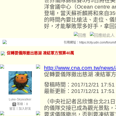
世界儀隊錦標賽5月5日將在
洋會議中心（Ocean centre aren
登場，當天蘇祈麟將和來自3
的時間內要比槍法、走位、儀
好，才能擊敗眾多好手，拿回
引用網址：https://city.udn.com/forum
促轉要儀隊撤出慈湖 凍結軍方預算40萬
http://www.cna.com.tw/news
促轉要儀隊撤出慈湖 凍結軍方
發稿時間：2017/12/21 17:51
最新更新：2017/12/21 17:51
Luke-Skywalker
（中央社記者呂欣憓台北21
等級：8
的儀隊交接已成為觀光景點，
留言
｜
加入好友
要求儀隊撤出，否則要凍結軍