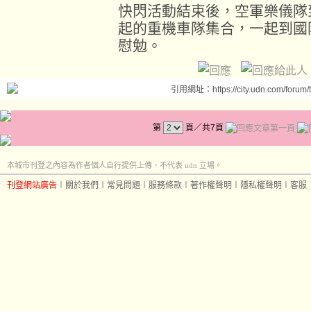
快閃活動結束後，空軍樂儀隊
起的重機車隊集合，一起到國
慰勉。
引用網址：https://city.udn.com/forum
第
頁／共7頁
本城市刊登之內容為作者個人自行提供上傳，不代表 udn 立場。
刊登網站廣告
︱
關於我們
︱
常見問題
︱
服務條款
︱
著作權聲明
︱
隱私權聲明
︱
客服