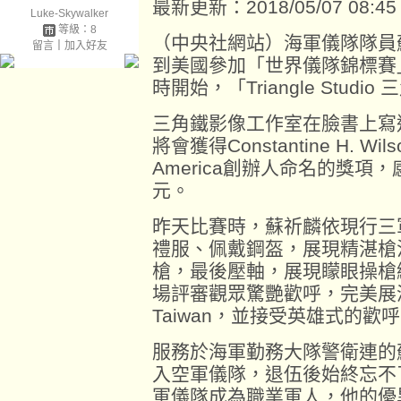
最新更新：2018/05/07 08:45
Luke-Skywalker
等級：8
（中央社網站）海軍儀隊隊員
留言
｜
加入好友
到美國參加「世界儀隊錦標賽
時開始，「Triangle Stu
三角鐵影像工作室在臉書上寫
將會獲得Constantine H. Wi
America創辦人命名的獎
元。
昨天比賽時，蘇祈麟依現行三
禮服、佩戴鋼盔，展現精湛槍
槍，最後壓軸，展現矇眼操槍
場評審觀眾驚艷歡呼，完美展演後
Taiwan，並接受英雄式的歡
服務於海軍勤務大隊警衛連的蘇
入空軍儀隊，退伍後始終忘不
軍儀隊成為職業軍人，他的優異