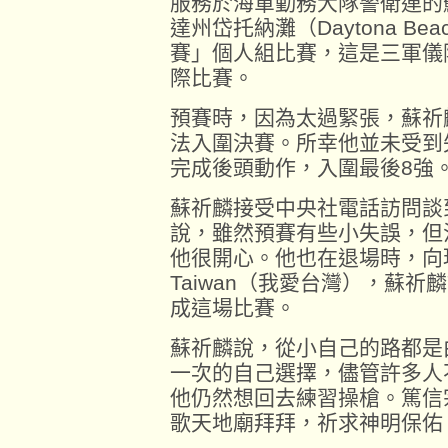
服務於海軍勤務大隊警衛連的
達州岱托納灘（Daytona B
賽」個人組比賽，這是三軍儀
際比賽。
預賽時，因為太過緊張，蘇祈
法入圍決賽。所幸他並未受到
完成後頭動作，入圍最後8強
蘇祈麟接受中央社電話訪問談
說，雖然預賽有些小失誤，但
他很開心。他也在退場時，向現場
Taiwan（我愛台灣），蘇
成這場比賽。
蘇祈麟說，從小自己的路都是
一次的自己選擇，儘管許多人
他仍然想回去練習操槍。篤信
歌天地廟拜拜，祈求神明保佑