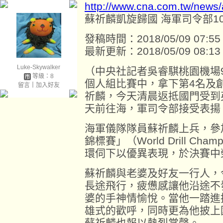
http://www.cna.com.tw/news
蘇祈麟凱旋歸國 海軍司令部1
發稿時間：2018/05/09 07:55
最新更新：2018/05/09 08:13
Luke-Skywalker
（中央社記者吳睿騏桃園機場
等級：8
個人組比賽中，拿下第4名及
留言
｜
加入好友
祈麟，今天清晨返抵國門受到
天前往海，軍司令部接受表揚
海軍儀隊隊員蘇祈麟上兵，參
錦標賽」（World Drill Ch
環伺下以優異表現，於決賽中
蘇祈麟與老婆及好友一行人，
長途飛行，疲憊感讓他沿途不
婆的手神情愉悅。當他一踏進
雄式的歡呼，同時更為他披上
蘇祈麟也報以熱烈掌聲。