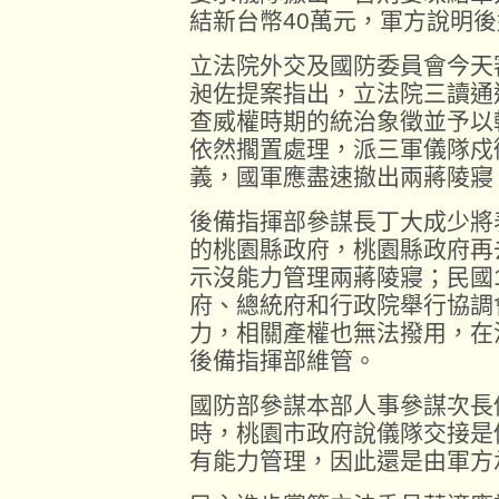
結新台幣40萬元，軍方說明
立法院外交及國防委員會今天
昶佐提案指出，立法院三讀通
查威權時期的統治象徵並予以
依然擱置處理，派三軍儀隊戍
義，國軍應盡速撤出兩蔣陵寢
後備指揮部參謀長丁大成少將
的桃園縣政府，桃園縣政府再
示沒能力管理兩蔣陵寢；民國
府、總統府和行政院舉行協調
力，相關產權也無法撥用，在
後備指揮部維管。
國防部參謀本部人事參謀次長
時，桃園市政府說儀隊交接是
有能力管理，因此還是由軍方