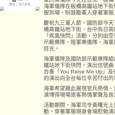
留言
｜
加入好友
海軍儀隊在板橋高鐵站地下街
服到場，盼鼓勵軍人穿著軍服
慶祝九三軍人節，國防部今天
橋高鐵站地下街、台中烏日高
「疾風快閃」活動，分別由空
示範樂隊、陸軍樂儀隊、海軍
目光。
海軍儀隊及國防部示範樂隊組
鐵站地下街快閃，演出信號曲
合奏「You Raise Me 
的演出向全台每位辛苦付出的
海軍希望藉此展現官兵熱情、
演博得現場旅客熱情掌聲及肯
活動期間，海軍司令黃曙光上
動，穿著軍服現身會場慰勉演