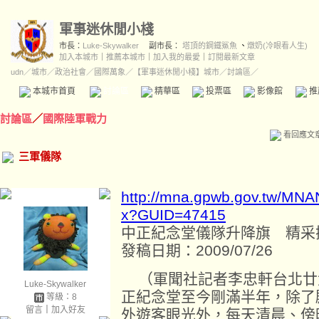
軍事迷休閒小棧
市長：
Luke-Skywalker
副市長：
塔頂的鋼鐵鯊魚
、
燉奶(冷眼看人生)
加入本城市
｜
推薦本城市
｜
加入我的最愛
｜
訂閱最新文章
udn
／
城市
／
政治社會
／
國際萬象
／
【軍事迷休閒小棧】城市
／討論區／
本城市首頁
討論區
精華區
投票區
影像館
推
討論區
／
國際陸軍戰力
看回應文
三軍儀隊
http://mna.gpwb.gov.tw/MNA
x?GUID=47415
中正紀念堂儀隊升降旗 精采
發稿日期：2009/07/26
（軍聞社記者李忠軒台北廿
Luke-Skywalker
正紀念堂至今剛滿半年，除了
等級：8
留言
｜
加入好友
外遊客眼光外，每天清晨、傍