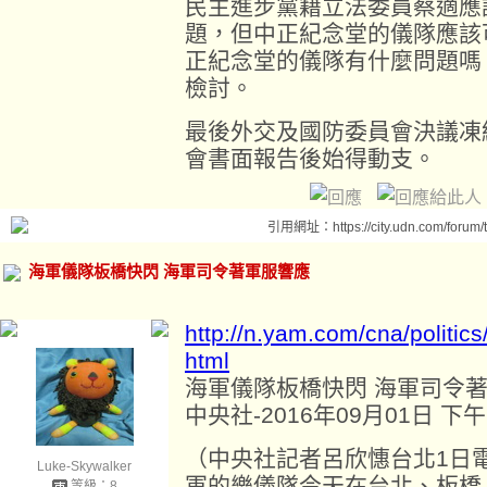
民主進步黨籍立法委員蔡適應
題，但中正紀念堂的儀隊應該
正紀念堂的儀隊有什麼問題嗎
檢討。
最後外交及國防委員會決議凍
會書面報告後始得動支。
引用網址：https://city.udn.com/forum
海軍儀隊板橋快閃 海軍司令著軍服響應
http://n.yam.com/cna/politi
html
海軍儀隊板橋快閃 海軍司令
中央社-2016年09月01日 下午2
（中央社記者呂欣憓台北1日
Luke-Skywalker
軍的樂儀隊今天在台北、板橋
等級：8