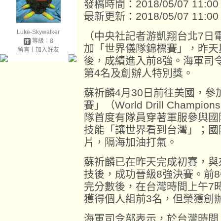
發稿時間：2018/05/07 11:00
最新更新：2018/05/07 11:00
Luke-Skywalker
（中央社記者游凱翔台北7日
等級：8
加「世界儀隊錦標賽」，昨天
留言
｜
加入好友
後，成績進入前8強。海軍司
第4名及創辦人特別獎。
蘇祈麟4月30日前往美國，參
賽」（World Drill Cham
隊首度有隊員穿著軍服參與國
技能「讓世界看到台灣」；國
片，隔海加油打氣。
蘇祈麟已在昨天完成初賽，與
技後，成功晉級8強決賽。前
完分數後，在台灣時間上午7
獲得個人組前3名，但榮獲創
海軍司令部表示，於台灣時間上