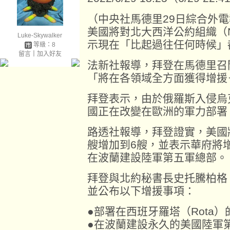
（中央社馬德里29日綜合外
美國將對北大西洋公約組織（
Luke-Skywalker
示現在「比起過往任何時候」
等級：8
留言
｜
加入好友
法新社報導，拜登在馬德里召
「將在各領域全方面獲得增援
拜登表示，由於俄羅斯入侵烏
國正在改變在歐洲的軍力部署
路透社報導，拜登證實，美國
艘增加到6艘，並表示華府將增
在波蘭建設陸軍第五軍總部。
拜登與北約秘書長史托騰柏格（Jen
並公布以下增援事項：
●部署在西班牙羅塔（Rota
●在波蘭建設永久的美國陸軍