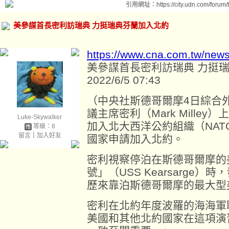
引用網址：https://city.udn.com/forum
美參謀首長密利訪瑞典 力挺瑞典芬蘭加入北約
https://www.cna.com.tw/new
美參謀首長密利訪瑞典 力挺
2022/6/5 07:43
（中央社斯德哥爾摩4日綜合
議主席密利（Mark Mille
Luke-Skywalker
加入北大西洋公約組織（NA
等級：8
留言
｜
加入好友
國家申請加入北約。
密利視察停泊在斯德哥爾摩的
號」（USS Kearsarge
歷來靠泊斯德哥爾摩的最大型
密利在北約年度波羅的海海軍
美國和其他北約國家在這項演