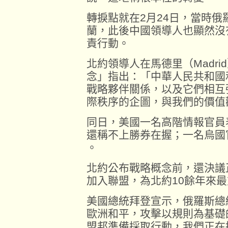
轉捩點就在2月24日，當時
蘭，此後中國領導人也顯然沒
責行動。
北約領導人在馬德里（Madr
念」指出：「中華人民共和國
戰略夥伴關係，以及它們相互
際秩序的企圖，與我們的價值
同日，美國一名高階情報官員
還稱不上勝券在握；一名烏國
。
北約公布戰略概念前，還決議
加入聯盟，為北約10餘年來
美國總統拜登宣示，俄羅斯總統蒲亭（
歐洲和平，攻擊以規則為基礎
盟邦準備採取行動，我們正在