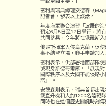
一致至關重要。」
密利與瑞典總理安德森（Magdal
記者會，發表以上談話。
年度海軍聯合演習「波羅的海行動2
預定6月5日至17日舉行，將
共同參與，今年將在俄羅斯入
俄羅斯揮軍入侵烏克蘭，促使
事不結盟立場，聯手申請加入
密利表示，供部署地面部隊使
號現身斯德哥爾摩，「展現對
國際秩序以及大國不能侵略小
諾」 。
安德森則表示，瑞典首都出現
載直升機和大約1200名陸戰
同時也在這個歷史關鍵時刻傳