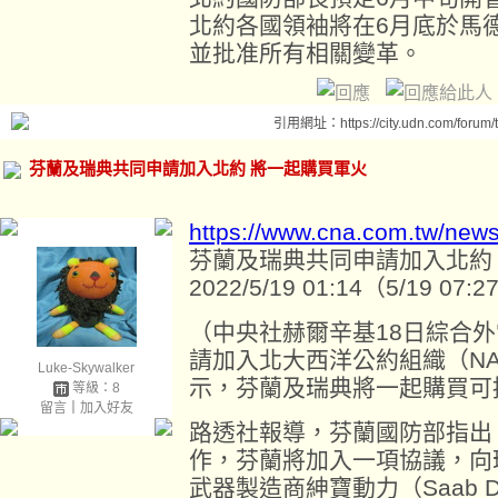
北約各國領袖將在6月底於馬德
並批准所有相關變革。
引用網址：https://city.udn.com/forum
芬蘭及瑞典共同申請加入北約 將一起購買軍火
https://www.cna.com.tw/new
芬蘭及瑞典共同申請加入北約
2022/5/19 01:14（5/19 07
（中央社赫爾辛基18日綜合
請加入北大西洋公約組織（N
Luke-Skywalker
示，芬蘭及瑞典將一起購買可
等級：8
留言
｜
加入好友
路透社報導，芬蘭國防部指出
作，芬蘭將加入一項協議，向瑞
武器製造商紳寶動力（Saab D