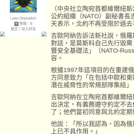
（中央社立陶宛首都維爾紐斯
公約組織（NATO）副秘書長吉歐
Luke-Skywalker
天表示，北約不再受限於過去
等級：8
留言
｜
加入好友
吉歐阿納告訴法新社說，俄羅
對話，是莫斯科自己先行毀棄
暨安全基礎法」（NATO-Russia
容。
根據1997年這項目的在重建
方同意致力「在包括中歐和東
潛在威脅性的常規部隊集結」
吉歐阿納在立陶宛首都維爾紐斯（
出決定，有義務遵守約定不去
了；他們當初同意與北約定期
他說：「所以我認為，因為俄
上已不具作用。」