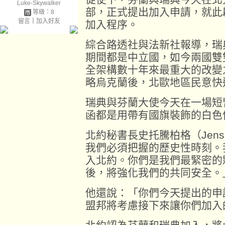
Luke-Skywalker
部，正式提出加入申請，就此
等級：8
留言
｜
加入好友
加入程序。
綜合路透社與法新社報導，瑞典與
期間都是中立國，如今兩國雙
全架構數十年來最重大的改變
略烏克蘭後，北歐地區民意快
瑞典與芬蘭大使今天在一場短
函都是用帶有國旗裝飾的白色
北約秘書長史托騰柏格（Jens S
我們必須把握的歷史性時刻。
入北約。你們是我們最緊密的
後，將強化我們的共同安全。
他還說：「你們今天提出的申
盟邦將考慮接下來讓你們加入