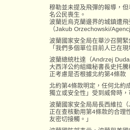
穆勒並未提及飛彈的報導，但
名公民喪生。
波蘭近烏克蘭邊界的城鎮遭飛
（Jakub Orzechowski/Agenc
波蘭國家安全局在華沙召開緊
「我們多個單位目前人已在現
波蘭總統杜達（Andrzej D
大西洋公約組織秘書長史托騰
正考慮是否根據北約第4條款（Ar
北約第4條款明定，任何北約
獨立或安全性」受到威脅時，
波蘭國家安全局局長西維拉（Jac
正在查核動用第4條款的合理
友密切接觸。」