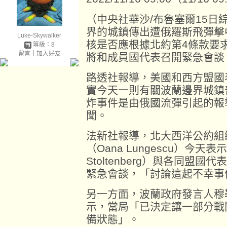
（中央社華沙/布魯塞爾15日
界的城鎮傳出遭俄羅斯飛彈擊
Luke-Skywalker
核是否應根據北約第4條款要
等級：8
留言
｜
加入好友
將和成員國代表召開緊急會談
路透社報導，美國和西方盟國
實今天一則有關波蘭邊界城鎮普熱
炸事件是由俄國流彈引起的報
聞。
法新社報導，北大西洋公約組
（Oana Lungescu）今天
Stoltenberg）與各同盟
緊急會談，「討論這起不幸事
另一方面，波蘭政府發言人穆勒（P
示，當局「已決定讓一部分戰
備狀態」。