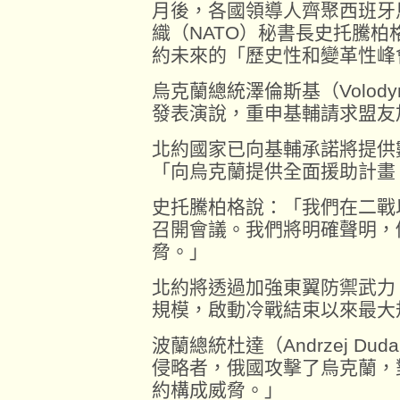
月後，各國領導人齊聚西班牙
織（NATO）秘書長史托騰柏格（Je
約未來的「歷史性和變革性峰
烏克蘭總統澤倫斯基（Volodym
發表演說，重申基輔請求盟友
北約國家已向基輔承諾將提供
「向烏克蘭提供全面援助計畫
史托騰柏格說：「我們在二戰
召開會議。我們將明確聲明，
脅。」
北約將透過加強東翼防禦武力
規模，啟動冷戰結束以來最大
波蘭總統杜達（Andrzej D
侵略者，俄國攻擊了烏克蘭，
約構成威脅。」