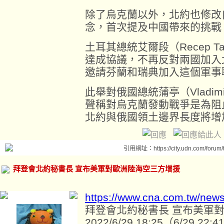
除了烏克蘭以外，北約也修改自
念，首次提及中國帶來的挑戰
土耳其總統艾爾段（Recep Tay
達成協議，不再反對兩國加入
邀請芬蘭和瑞典加入這個軍事
此舉對俄國總統蒲亭（Vladimi
聲稱對烏克蘭發動戰爭是為阻
北約與俄國領土邊界長度將增
引用網址：https://city.udn.com/forum
拜登會北約秘書長 宣布美軍對歐洲陸海空三方增援
https://www.cna.com.tw/new
拜登會北約秘書長 宣布美軍
2022/6/29 18:25（6/29 22