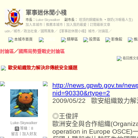
軍事迷休閒小棧
市長：
Luke-Skywalker
副市長：
塔頂的鋼鐵鯊魚
、
燉奶(冷眼看人生)
加入本城市
｜
推薦本城市
｜
加入我的最愛
｜
訂閱最新文章
udn
／
城市
／
政治社會
／
國際萬象
／
【軍事迷休閒小棧】城市
／討論區／
本城市首頁
討論區
精華區
投票區
影像館
推
討論區
／
國際局勢暨戰史討論區
看回應文
歐安組織致力解決非傳統安全議題
http://news.gpwb.gov.tw/ne
nid=90330&rtype=2
2009/05/22 歐安組織致
◎王俊評
歐洲安全與合作組織(Organization 
Luke-Skywalker
等級：8
operation in Europe
留言
｜
加入好友