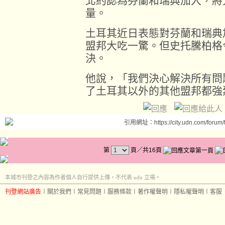
北約認為芬蘭和瑞典加入，將
量。
土耳其近日表態對芬蘭和瑞典
盟邦大吃一驚。但史托騰柏格
決。
他說，「我們決心解決所有問
了土耳其以外的其他盟邦都強
引用網址：https://city.udn.com/forum
第
頁／共16頁
本城市刊登之內容為作者個人自行提供上傳，不代表 udn 立場。
刊登網站廣告
︱
關於我們
︱
常見問題
︱
服務條款
︱
著作權聲明
︱
隱私權聲明
︱
客服