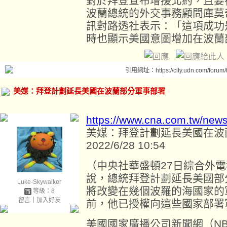
對於拜登宣布增援北約，且要
波蘭總統的外交事務顧問庫莫奇（
訊對路透社表示：「這項成功
時也顯示美國意圖增加在波蘭
引用網址：https://city.udn.com/forum
美媒：拜登計劃延長美國在波蘭部分軍事部署
https://www.cna.com.tw/new
美媒：拜登計劃延長美國在波
2022/6/28 10:54
（中央社華盛頓27日綜合外
說，總統拜登計劃延長美國部
Luke-Skywalker
將改變在幾個波羅的海國家的
等級：8
留言
｜
加入好友
前，他已授權向這些國家部署
美國國家廣播公司新聞網（NB