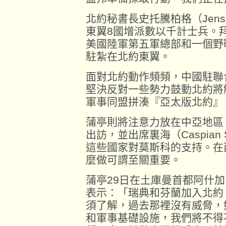
北約秘書長史托騰柏格（Jens S
東翼8國增派數以千計士兵。
美國陸軍第五軍總部和一個野
駐紮在北約東翼。
面對北約動作頻頻，中國駐聯
堅決反對一些勢力鼓動北約將
軍事同盟拼湊『亞太版北約』
蒲亭則將注意力放在中亞地區
出訪，並出席裏海（Caspia
這些國家對莫斯科的支持。在
麼做可謂至關重要。
蒲亭29日在土庫曼首都阿什加巴
表示：「瑞典和芬蘭加入北約
須了解，過去那裡沒有威脅，
和軍事基礎設施，我們將不得