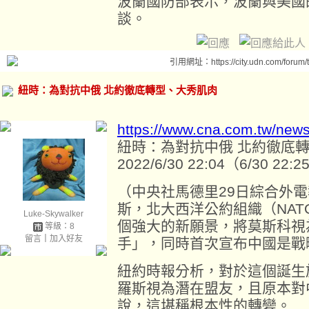
波蘭國防部表示，波蘭與美國
談。
引用網址：https://city.udn.com/forum
紐時：為對抗中俄 北約徹底轉型、大秀肌肉
https://www.cna.com.tw/new
紐時：為對抗中俄 北約徹底
2022/6/30 22:04（6/30 22
（中央社馬德里29日綜合外
斯，北大西洋公約組織（NA
Luke-Skywalker
個強大的新願景，將莫斯科視
等級：8
留言
｜
加入好友
手」，同時首次宣布中國是戰
紐約時報分析，對於這個誕生
羅斯視為潛在盟友，且原本對
說，這堪稱根本性的轉變。