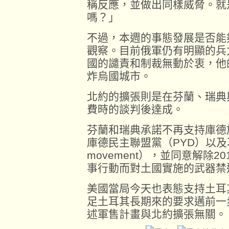
稱反應，並做出同樣威脅。就
嗎？」
不過，本週的事態發展是否能
觀察。目前俄軍仍有明顯的兵
國的譴責和制裁無動於衷，他
炸烏國城市。
北約的擴張則是在芬蘭、瑞典
費時的談判後達成。
芬蘭和瑞典承諾不再支持庫德
庫德民主聯盟黨（PYD）以及葛
movement），並同意解除
事行動而對土國實施的武器禁
美國當局今天也表態支持土耳其
足土耳其長期來的要求邁前一
述軍售計畫與北約擴張無關。