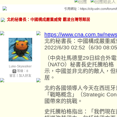
引用網址：https://city.udn.com/forum
北約秘書長：中國構成嚴重威脅 霸凌台灣等鄰居
https://www.cna.com.tw/new
北約秘書長：中國構成嚴重威
2022/6/30 02:52（6/30 08
（中央社馬德里29日綜合外
（NATO）秘書長史托騰柏格（Jen
Luke-Skywalker
示，中國並非北約的敵人，但
等級：8
留言
｜
加入好友
居。
北約各國領導人今天在西班牙
「戰略概念」（Strategic 
國帶來的挑戰。
史托騰柏格指出：「我們現在