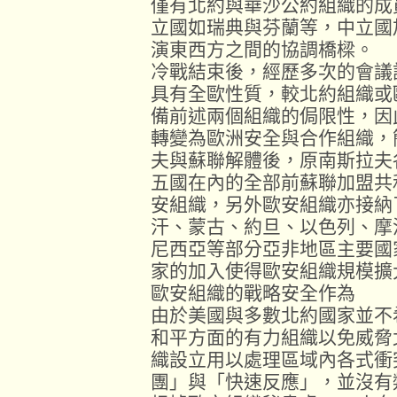
僅有北約與華沙公約組織的成
立國如瑞典與芬蘭等，中立國
演東西方之間的協調橋樑。
冷戰結束後，經歷多次的會議
具有全歐性質，較北約組織或
備前述兩個組織的侷限性，因
轉變為歐洲安全與合作組織，
夫與蘇聯解體後，原南斯拉夫
五國在內的全部前蘇聯加盟共
安組織，另外歐安組織亦接納
汗、蒙古、約旦、以色列、摩
尼西亞等部分亞非地區主要國
家的加入使得歐安組織規模擴
歐安組織的戰略安全作為
由於美國與多數北約國家並不
和平方面的有力組織以免威脅
織設立用以處理區域內各式衝
團」與「快速反應」，並沒有