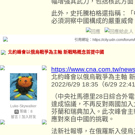
幅增強其武力，包括核武方面
此外，史托騰柏格還指稱：「
必須洞察中國構成的嚴重威脅
引用網址：https://city.udn.com/forum
北約峰會以俄烏戰爭為主軸 新戰略概念首提中國
https://www.cna.com.tw/new
北約峰會以俄烏戰爭為主軸 
2022/6/29 18:35（6/29 22
（中央社馬德里28日綜合外
達成協議，不再反對兩國加入
Luke-Skywalker
芬蘭和瑞典加入。此次峰會主
等級：8
留言
｜
加入好友
應對來自中國的挑戰。
法新社報導，在俄羅斯入侵烏