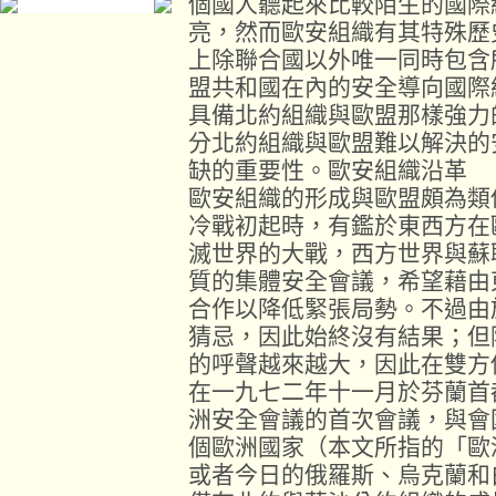
個國人聽起來比較陌生的國際
亮，然而歐安組織有其特殊歷
上除聯合國以外唯一同時包含
盟共和國在內的安全導向國際
具備北約組織與歐盟那樣強力
分北約組織與歐盟難以解決的
缺的重要性。歐安組織沿革
歐安組織的形成與歐盟頗為類
冷戰初起時，有鑑於東西方在
滅世界的大戰，西方世界與蘇
質的集體安全會議，希望藉由
合作以降低緊張局勢。不過由
猜忌，因此始終沒有結果；但
的呼聲越來越大，因此在雙方
在一九七二年十一月於芬蘭首都赫
洲安全會議的首次會議，與會
個歐洲國家（本文所指的「歐
或者今日的俄羅斯、烏克蘭和