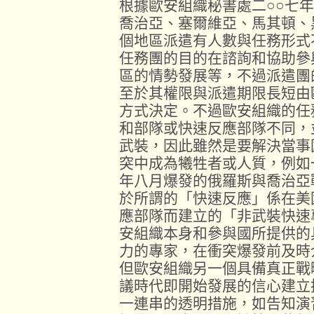
根據歐安組織秘書處二○○七
喬治亞、塞爾維亞、馬其頓、
個地區派遣有人數與任務形式
任務團的目的在諮詢和協助參
區的情勢發展等，不過派遣團
至於其權限與派遣期限長短由
方式決定。不過歐安組織的任
和部隊或快速反應部隊不同，
武裝，因此雖然是要解決當事
突中成為犧牲者或人質，例如
年八月爆發的俄羅斯與喬治亞
於所謂的「快速反應」係在美
應部隊而建立的「非武裝快速
安組織本身和參與國所提供的
力的專家，在衝突爆發前及時
但歐安組織另一個具備真正戰
議時代即開始發展的信心建立
一連串的透明措施，如告知演