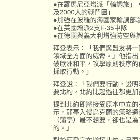
●在羅馬尼亞增派「輪調旅」，
及2000人的戰鬥團」
●加強在波羅的海國家輪調部
●在英國增派2支F-35中隊
●在德國與義大利增強防空與
拜登表示：「我們與盟友將一
領域全方面的威脅。」他指出
破歐洲和平，攻擊原則秩序的
採取行動。」
拜登說：「我們要行動，證明
要北約，北約比起過往都更加
提到北約即將接受原本中立的
示，蒲亭入侵烏克蘭的策略適
（蒲亭）最不想要，卻也是為
的。」