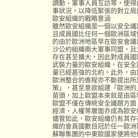
調動、軍事人員互訪等，使得
事狀況，以降低緊張的對立局
歐安組織的戰略意涵
雖然歐安組織是一個以安全議
且成員國比任何一個歐洲區域
的由於歐洲地區早在歐安會議
沙公約組織兩大軍事同盟，且
存在甚至擴大，因此對成員國
武裝力量的歐安組織，在安全
量已經甚強的北約。此外，由
歐洲整合的進程亦不斷提出所
策」，甚至意欲組建「歐洲的
苗頭，加上歐盟本來就是由區
歐盟不僅在傳統安全議題方面
經濟、人權等層面亦成為歐安
儘管如此，歐安組織仍有其存
織的會員國數目冠於任一歐洲
蘇聯集團的中東歐國家便將他