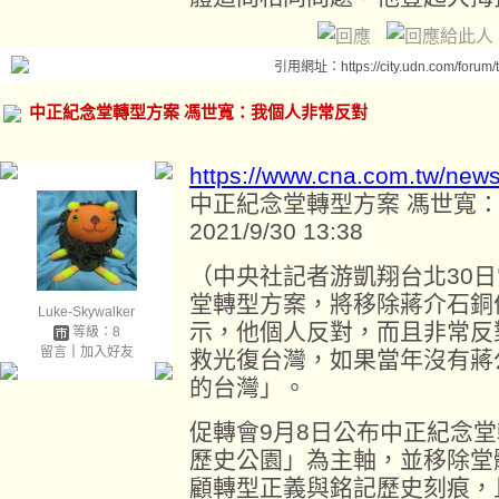
引用網址：https://city.udn.com/forum
中正紀念堂轉型方案 馮世寬：我個人非常反對
https://www.cna.com.tw/new
中正紀念堂轉型方案 馮世寬
2021/9/30 13:38
（中央社記者游凱翔台北30
堂轉型方案，將移除蔣介石銅
Luke-Skywalker
示，他個人反對，而且非常反
等級：8
留言
｜
加入好友
救光復台灣，如果當年沒有蔣
的台灣」。
促轉會9月8日公布中正紀念
歷史公園」為主軸，並移除堂
顧轉型正義與銘記歷史刻痕，