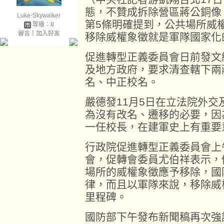
態，不贊成拆除營區蔣公銅像
Luke-Skywalker
第5條明確提到，公共場所威
等級：8
留言
｜
加入好友
移除威權象徵就是軍隊國家化
促進轉型正義委員會日前發文
及地方政府，要求清查轄下兩
名、中正校名。
嚴德發11月5日在立法院外
為沒有改名、遷移的必要，因
一任校長，在建軍史上有重要
行政院促進轉型正義委員會上
會，促轉會委員尤伯祥表示，
場所的威權象徵應予移除，國
律，而且以軍隊來說，移除威
里程碑。
國防部下午發布新聞稿再次強