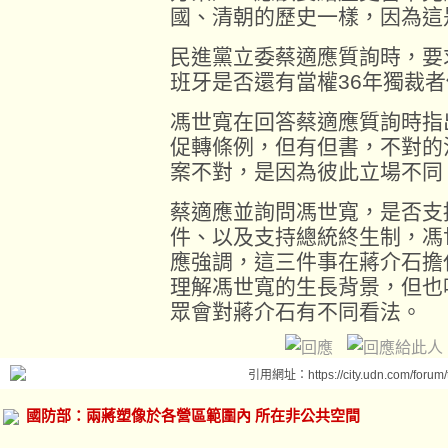
國、清朝的歷史一樣，因為這
民進黨立委蔡適應質詢時，要
班牙是否還有當權36年獨裁
馮世寬在回答蔡適應質詢時指
促轉條例，但有但書，不對的
案不對，是因為彼此立場不同
蔡適應並詢問馮世寬，是否支
件、以及支持總統終生制，馮
應強調，這三件事在蔣介石擔
理解馮世寬的生長背景，但也
眾會對蔣介石有不同看法。
引用網址：https://city.udn.com/forum
國防部：兩蔣塑像於各營區範圍內 所在非公共空間