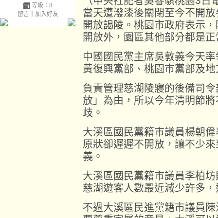
（中央社記者吳睿騏桃園3日電
等級：8
當天遭潑漆後關閉至今不開放
留言
｜
加入好友
開放謁陵。桃園市政府表示，
開放外，園區其他部分都是正
中國國民黨主席吳敦義今天率
黃復興黨部、桃園市黨部及地
負責管理慈湖陵寢的後備司令
放」為由，所以今年清明節將
歧。
大溪區國民黨籍市議員楊朝偉
原狀卻遲遲不開放，讓不少來
義。
大溪區國民黨籍市議員李柏坊
慈湖遊客人數最近減少許多，
不過大溪區民進黨籍市議員陳