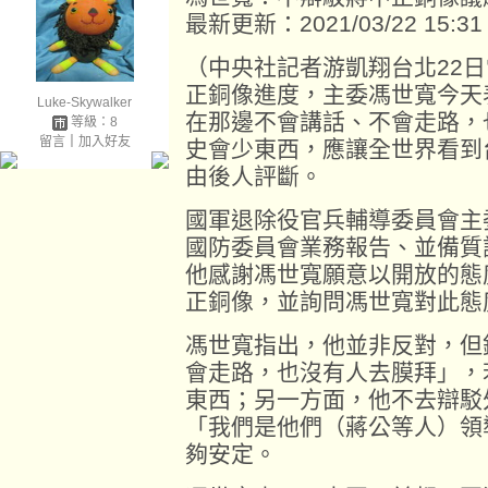
最新更新：2021/03/22 15:31
（中央社記者游凱翔台北22
正銅像進度，主委馮世寬今天
Luke-Skywalker
在那邊不會講話、不會走路，
等級：8
留言
｜
加入好友
史會少東西，應讓全世界看到
由後人評斷。
國軍退除役官兵輔導委員會主
國防委員會業務報告、並備質
他感謝馮世寬願意以開放的態
正銅像，並詢問馮世寬對此態
馮世寬指出，他並非反對，但
會走路，也沒有人去膜拜」，
東西；另一方面，他不去辯駁
「我們是他們（蔣公等人）領
夠安定。