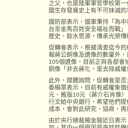
之父，也是陸軍軍官學校第一
國生存發展史上有不可抹滅的
國防部表示，國軍秉持「為中
台澎金馬百姓安全福祉而戰」
歷史、飲水思源，傳承光榮傳
促轉會表示，根據清查迄今的
報蔣公銅像及遺像的數量外，目
105個遺像，目前正與各部
銅像「非去蔣化，是去除威權
此外，媒體詢問，促轉會是否
委楊翠表示，目前有威權象徵
元、舊版10元（蔣介石肖像）
行文給中央銀行，希望他們提供
成本，會對此研究、協商，再
由於央行總裁楊金龍近日表示
加，其中一個原因是夾娃娃機