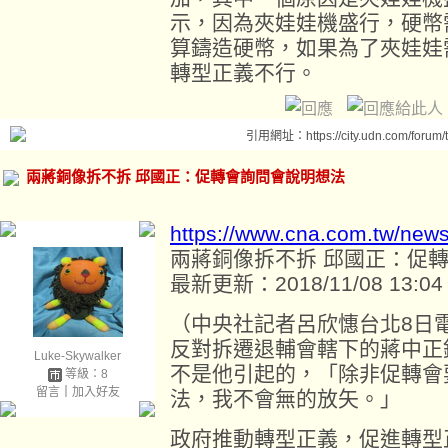
示，因為夾娃娃機盛行，硬幣
算鑄造硬幣，如果為了夾娃娃
轉型正義不行。
引用網址：https://city.udn.com/forum
兩蔣銅像拆不拆 邱國正：促轉會詢問會說明想法
https://www.cna.com.tw/new
兩蔣銅像拆不拆 邱國正：促
最新更新：2018/11/08 13:04
（中央社記者呂欣憓台北8日
反對拆遷退輔會轄下的蔣中正
Luke-Skywalker
不是他引起的，「除非促轉會
等級：8
留言
｜
加入好友
法，我不會無的放矢。」
政府推動轉型正義，促進轉型