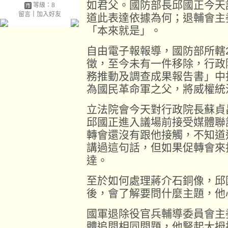
如君父。國防部長邱國正今天
等級：8
留言
｜
加入好友
道此表達依據為何；退輔會主
「本來就是」。
自由電子報報導，國防部所轄
徵，至今未有一件移除，行政
務推動及調查成果報告書」中
為國民革命軍之父，將威權統
立法院會今天對行政院長蘇貞
邱國正進入議場前接受媒體聯
轉會還沒有跟他接觸，不知道
講過這句話，但如果促轉會來
達。
至於如何處理蔣介石銅像，邱
後，會了解要問什麼主題，他
國軍退除役官兵輔導委員會主
體追問相同問題，他豎起大拇