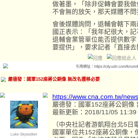
做著墨，「除非促轉會要我做
不會無的放矢，那天媒體不問
會後媒體詢問，退輔會轄下兩
國正表示：「我年紀很大，記
退輔會業管單位能否提供數字
要提供」，要求記者「直接去
引用網址：https://city.udn.com/forum
嚴德發：國軍152座蔣公銅像 無改名遷移必要
https://www.cna.com.tw/new
嚴德發：國軍152座蔣公銅像
最新更新：2018/11/05 11:39
（中央社記者游凱翔台北5日
國軍單位共152座蔣公銅像
Luke-Skywalker