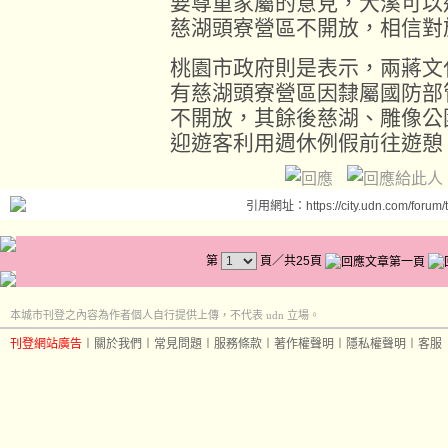
要尊重家屬的意見，大溪可以
慈湖頭寮營區不開放，相信對
桃園市政府則是表示，兩蔣文
有慈湖頭寮營區因隸屬國防部
不開放，其餘後慈湖、雕像公
迎遊客利用週休例假前往遊憩
引用網址：https://city.udn.com/forum
第
頁／共25頁
本城市刊登之內容為作者個人自行提供上傳，不代表 udn 立場。
刊登網站廣告
︱
關於我們
︱
常見問題
︱
服務條款
︱
著作權聲明
︱
隱私權聲明
︱
客服