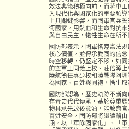
效法典範積極向前，而蔣中正
入現代化與國家化的重要領導
上具關鍵影響，而國軍官兵誓
衛國家，用熱血和生命對抗來
與自由民主，犧牲生命在所不
國防部表示，國軍恪遵憲法規
核心價值，並傳承愛國的信念
時空移轉，仍堅定不移，如同
的空軍王同義上校、莊倍源上
陸航簡任專少校和陸戰隊阿瑪
為國家、百姓與同袍，捨生取
國防部認為，歷史軌跡不斷向
存青史代代傳承，基於尊重歷
物具承先啟後意涵，能教育官
百姓安全，國防部將繼續藉由
涵，以「軍隊國家化」、「軍