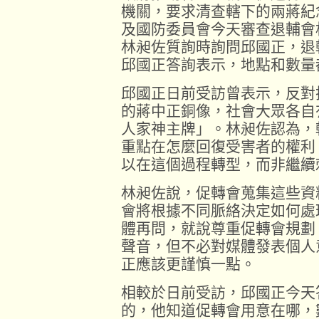
機關，要求清查轄下的兩蔣紀
及國防委員會今天審查退輔會
林昶佐質詢時詢問邱國正，退
邱國正答詢表示，地點和數量
邱國正日前受訪曾表示，反對
的蔣中正銅像，社會大眾各自
人家神主牌」。林昶佐認為，
重點在怎麼回復受害者的權利
以在這個過程轉型，而非繼續
林昶佐說，促轉會蒐集這些資
會將根據不同脈絡決定如何處
體再問，就說尊重促轉會規劃
聲音，但不必對媒體發表個人
正應該更謹慎一點。
相較於日前受訪，邱國正今天
的，他知道促轉會用意在哪，