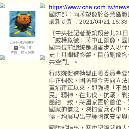
https://www.cna.com.tw/new
國防部：兩蔣塑像於各營區範
最新更新：2021/04/21 16:33
（中央社記者游凱翔台北21
「威權象徵」蔣中正銅像，國
Luke-Skywalker
國兩位前總統是國軍步入現代
等級：8
留言
｜
加入好友
史上具關鍵影響，目前銅像均
共空間」。
行政院促進轉型正義委員會要
中正銅像，國防部今天向立法
黃埔建軍以來，即強調「不貪
民」精神，在北伐、抗戰、剿
團結一致，將國家置於首位、
國家的信念，深植官兵心中，
候，均展現出守護國家安全與
國防部指出，歷史記錄著前人