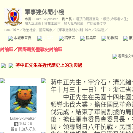
軍事迷休閒小棧
市長：
Luke-Skywalker
副市長：
塔頂的鋼鐵鯊魚
、
燉奶(冷眼看人生)
加入本城市
｜
推薦本城市
｜
加入我的最愛
｜
訂閱最新文章
udn
／
城市
／
政治社會
／
國際萬象
／
【軍事迷休閒小棧】城市
／討論區／
本城市首頁
討論區
精華區
投票區
影像館
推
討論區
／
國際局勢暨戰史討論區
看回應文
蔣中正先生在近代歷史上的功與過
蔣中正先生，字介石，清光緒
年十月三十一日）生，浙江省
中正先生在民國十四年國父
領導北伐大業，擔任國民革命
伐完成，結束了軍閥割據的局
後，擔任軍事委員會委員長，
Luke-Skywalker
等級：8
間，領導對日八年抗戰，民國
留言
｜
加入好友