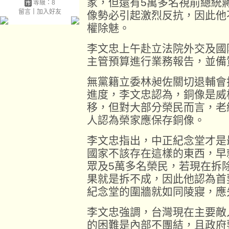
家，但還有5萬多名視前總統
等級：8
留言
｜
加入好友
像勢必引起激烈反抗，因此他
權除魅。
李文忠上午赴立法院外交及國
主管預算進行業務報告，並備
無黨籍立委林昶佐關切退輔會
進度，李文忠認為，銅像是威
移，但對大部分榮民而言，老
人認為榮家應保存銅像。
李文忠指出，中正紀念堂才是
國家不該存在這樣的東西，早
眾及5萬多名榮民，若現在拆
果就是拆不成，因此他認為首
紀念堂的圍牆就如同陵寢，應
李文忠強調，台灣現在主要敵
的困難是內部不團結，且政府