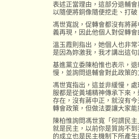
表述正當理由，這部分退輔會
以隨便將銅像隨便挖走、打破
馮世寬說，促轉會都沒有將蔣
義再現，因此他個人對促轉會
溫玉霞則指出，她個人也非常
是因為妳激我，我才講出這句
基進黨立委陳柏惟也表示，退
慢，並詢問退輔會對此政策的
馮世寬指出，這並非緩慢，處
服都是從黃埔精神傳承下來，
存在，沒有蔣中正，就沒有今
轉會政策，但做法要讓大家能
陳柏惟詢問馮世寬「何謂民主
就是民主，以前你是質詢不到
的成立也是民主機制下所產生