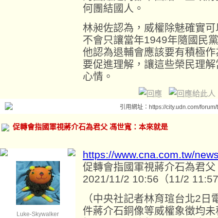
何團結國人。
林昶佐認為，威權除魅確實可
不會只讓當年1949年隨國民
他認為退輔會應該要有積極作
要促進理解，讓這些榮民理解
心情。
引用網址：https://city.udn.com/forum
促轉會指國軍視蔣介石為君父 馮世寬：本來就是
https://www.cna.com.tw/new
促轉會指國軍視蔣介石為君父
2021/11/2 10:56（11/2 11
（中央社記者林育瑄台北2日電
件蔣介石銅像等威權象徵均未
Luke-Skywalker