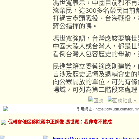
馮世寬表示，中國目前都不再
灣榮民，這300多名榮民目前
打過古寧頭戰役、台海戰役，
蔣公指揮的嗎。
馮世寬強調，台灣應該要讓世
中國大陸人或台灣人，都是世
看倒台灣人包容歷史的舉動，
民進黨籍立委蔡適應則建議，
言涉及歷史記憶及退輔會史的
向公眾開放的單位，可先有條
場域，可列為第二階段來處理
引用網址：https://city.udn.com/forum
促轉會催促移除蔣中正銅像 馮世寬：我非常不贊成