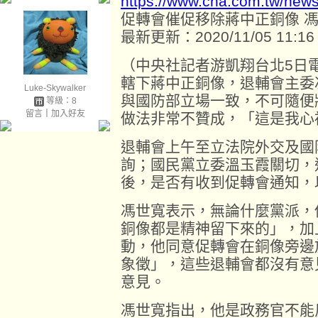
https://www.cna.com.tw/new
促轉會催促移除蔣中正銅像 
最新更新：2020/11/05 11:16
（中央社記者游凱翔台北5日
轄下蔣中正銅像，退輔會主委
Luke-Skywalker
與國防部立場一致，不可隨便
等級：8
留言
｜
加入好友
做法非常不贊成，「這是我心
退輔會上午至立法院外交及國
詢；國民黨立委溫玉霞關切，
後，是否有收到促轉會通知，
馮世寬表示，無論什麼黨派，
銅像都是精神留下來的」，加
動，他同意促轉會在銅像旁邊
象徵」，這些退輔會都沒有意
意見。
馮世寬指出，他是政務官不能