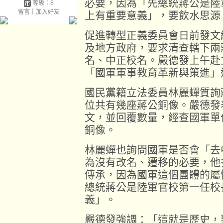
必要，因為「先總統蔣公是陸
等級：8
留言
｜
加入好友
上有重要意義」，要飲水思源
促進轉型正義委員會日前發文
及地方政府，要求清查轄下兩
名、中正校名。嚴德發上午赴
「國軍軍事教育革新與策進」
國民黨籍立法委員林麗蟬質詢
位共有幾座蔣公銅像。嚴德發
文，並回覆數量，經查國軍單
銅像。
林麗蟬也詢問國軍是否會「去
為沒有改名、遷移的必要，他
傳承，因為國軍這個團體的屬
總統蔣公是陸軍官校第一任校
義」。
嚴德發強調：「這就是歷史，