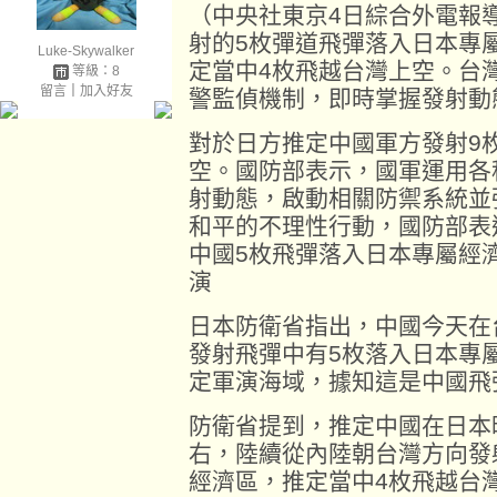
（中央社東京4日綜合外電報
射的5枚彈道飛彈落入日本專
Luke-Skywalker
定當中4枚飛越台灣上空。台
等級：8
留言
｜
加入好友
警監偵機制，即時掌握發射動
對於日方推定中國軍方發射9
空。國防部表示，國軍運用各
射動態，啟動相關防禦系統並
和平的不理性行動，國防部表
中國5枚飛彈落入日本專屬經
演
日本防衛省指出，中國今天在
發射飛彈中有5枚落入日本專
定軍演海域，據知這是中國飛
防衛省提到，推定中國在日本
右，陸續從內陸朝台灣方向發
經濟區，推定當中4枚飛越台