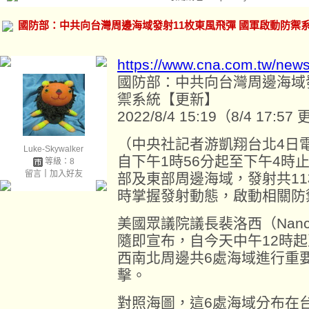
國防部：中共向台灣周邊海域發射11枚東風飛彈 國軍啟動防禦
https://www.cna.com.tw/new
國防部：中共向台灣周邊海域發
禦系統【更新】
2022/8/4 15:19（8/4 17:57
（中央社記者游凱翔台北4日
Luke-Skywalker
自下午1時56分起至下午4時
等級：8
留言
｜
加入好友
部及東部周邊海域，發射共1
時掌握發射動態，啟動相關防
美國眾議院議長裴洛西（Nancy
隨即宣布，自今天中午12時起
西南北周邊共6處海域進行重
擊。
對照海圖，這6處海域分布在