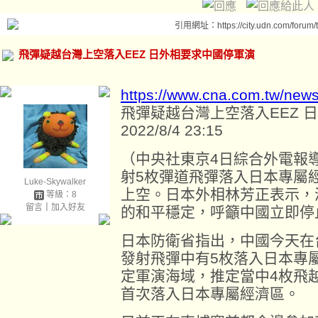
引用網址：https://city.udn.com/forum
飛彈疑越台灣上空落入EEZ 日外相要求中國停軍演
https://www.cna.com.tw/new
飛彈疑越台灣上空落入EEZ 
2022/8/4 23:15
（中央社東京4日綜合外電報
射5枚彈道飛彈落入日本專屬
Luke-Skywalker
上空。日本外相林芳正表示，
等級：8
留言
｜
加入好友
的和平穩定，呼籲中國立即停
日本防衛省指出，中國今天在
發射飛彈中有5枚落入日本專
定軍演海域，推定當中4枚飛
首次落入日本專屬經濟區。