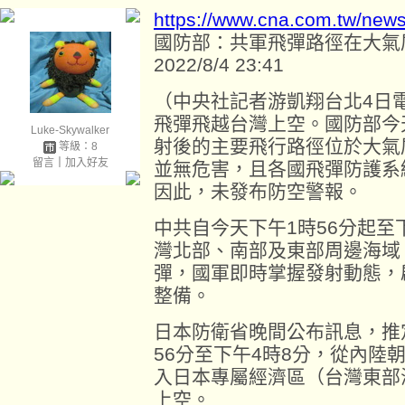
https://www.cna.com.tw/new
國防部：共軍飛彈路徑在大氣
2022/8/4 23:41
（中央社記者游凱翔台北4日
飛彈飛越台灣上空。國防部今
Luke-Skywalker
射後的主要飛行路徑位於大氣
等級：8
留言
｜
加入好友
並無危害，且各國飛彈防護系
因此，未發布防空警報。
中共自今天下午1時56分起至
灣北部、南部及東部周邊海域
彈，國軍即時掌握發射動態，
整備。
日本防衛省晚間公布訊息，推
56分至下午4時8分，從內陸
入日本專屬經濟區（台灣東部
上空。