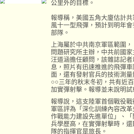
公里外的目標。
報導稱，美國五角大廈估計共
風十一型飛彈，預計到明年會
部隊。
上海屬於中共南京軍區範圍，
問題研究所主辦，中共前國家
汪道涵擔任顧問，該雜誌記者
息，照片有迅速推進的飛彈車
面，還有發射官兵的技術測量
○○三年的秋末冬初，共有近
加實彈射擊。報導並未說明試
報導說，這支陸軍首個戰役戰
軍區評為「深化訓練內容改革
作戰能力建設先進單位」、「
兵學歷高，在實彈射擊時，還
隊的指揮官是旅長。