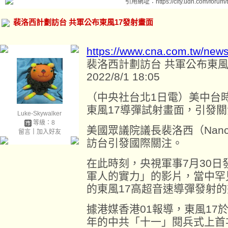
引用網址：https://city.udn.com/forum
裴洛西計劃訪台 共軍公布東風17發射畫面
https://www.cna.com.tw/new
裴洛西計劃訪台 共軍公布東風
2022/8/1 18:05
（中央社台北1日電）美中台
東風17導彈試射畫面，引發
Luke-Skywalker
等級：8
美國眾議院議長裴洛西（Nancy
留言
｜
加入好友
訪台引發國際關注。
在此時刻，央視軍事7月30日
軍人的實力」的影片，當中罕
的東風17高超音速導彈發射
據港媒香港01報導，東風17於
年的中共「十一」閱兵式上首