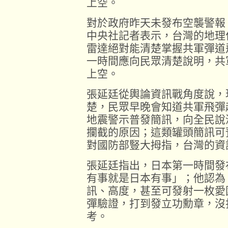
上空。
對於政府昨天未發布空襲警報
中央社記者表示，台灣的地理
雷達絕對能清楚掌握共軍彈道
一時間應向民眾清楚說明，共
上空。
張延廷從輿論資訊戰角度說，
楚，民眾早晚會知道共軍飛彈
地震警示普發簡訊，向全民說
攔截的原因；這類罐頭簡訊可
對國防部豎大拇指，台灣的資
張延廷指出，日本第一時間發
有事就是日本有事」；他認為
訊、高度，甚至可發射一枚愛
彈驗證，打到發立功勳章，沒
考。