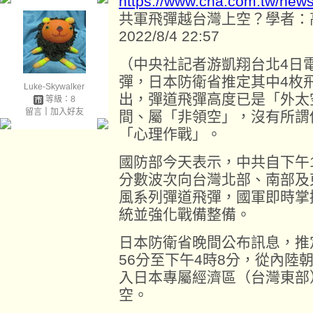
https://www.cna.com.tw/new
共軍飛彈越台灣上空？學者：
2022/8/4 22:57
（中央社記者游凱翔台北4日
彈，日本防衛省推定其中4枚
Luke-Skywalker
出，彈道飛彈高度已是「外太
等級：8
留言
｜
加入好友
間、屬「非領空」，沒有所謂
「心理作戰」。
國防部今天表示，中共自下午1
分數波次向台灣北部、南部及
風系列彈道飛彈，國軍即時掌
統並強化戰備整備。
日本防衛省晚間公布訊息，推
56分至下午4時8分，從內陸
入日本專屬經濟區（台灣東部
空。