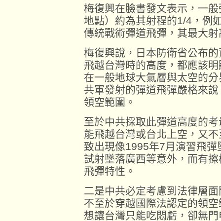
梅復興在臉書發文表示，一般
地點）約為其射程的1/4，例如
傳統戰術彈道飛彈，其最大射
梅復興說，日本防衛省公布的
飛越台灣時的高度，都應該明
在一般地球大氣層與太空的分
共軍發射的彈道飛彈嚴格來說
領空範圍。
至於中共採取此彈道高度的考
能飛越台灣或台北上空，又不
致出現像1995年7月演習飛彈
試射墜落廣西等意外，而有擦
飛彈特性。
二是中共必定考慮到法律層面
不至於穿越國際法認定的領空
想讓台灣只能吃悶虧，卻無門