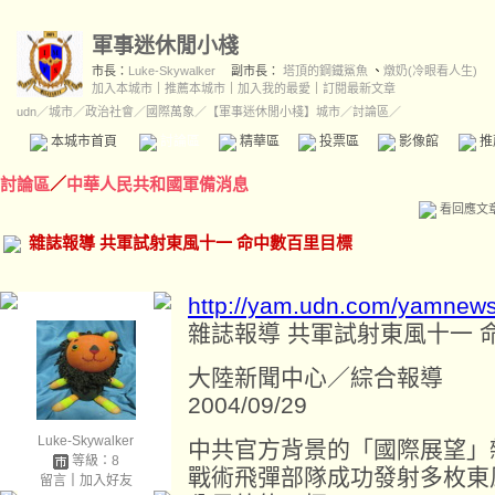
軍事迷休閒小棧
市長：
Luke-Skywalker
副市長：
塔頂的鋼鐵鯊魚
、
燉奶(冷眼看人生)
加入本城市
｜
推薦本城市
｜
加入我的最愛
｜
訂閱最新文章
udn
／
城市
／
政治社會
／
國際萬象
／
【軍事迷休閒小棧】城市
／討論區／
本城市首頁
討論區
精華區
投票區
影像館
推
討論區
／
中華人民共和國軍備消息
看回應文
雜誌報導 共軍試射東風十一 命中數百里目標
http://yam.udn.com/yamnews
雜誌報導 共軍試射東風十一 
大陸新聞中心／綜合報導
2004/09/29
Luke-Skywalker
中共官方背景的「國際展望」
等級：8
戰術飛彈部隊成功發射多枚東
留言
｜
加入好友