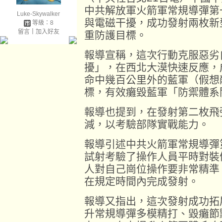
中共解放軍火箭軍常規導彈第
Luke-Skywalker
與電磁干擾，成功發射兩枚新
等級：8
留言
｜
加入好友
重防護目標。
報導宣稱，這次行動克服惡劣
擾」，在西北大漠快速反應，
命中幾百公里外的藍軍（假想
標，有效癱毀藍軍「防禦體系
報導也提到，在發射第二枚飛
減，以考驗部隊實戰能力。
報導引述中共火箭軍常規導彈
試射考驗了操作人員平時對裝
人對自己崗位操作要非常精準
在規定時間內完成發射。
報導又指出，這次發射成功拓
升常規導彈多模精打、毀癱節