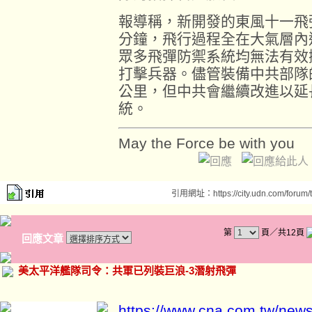
報導稱，新開發的東風十一飛
分鐘，飛行過程全在大氣層內
眾多飛彈防禦系統均無法有效
打擊兵器。儘管裝備中共部隊
公里，但中共會繼續改進以延
統。
May the Force be with you
引用網址：https://city.udn.com/forum
第
頁／共12頁
回應文章
美太平洋艦隊司令：共軍已列裝巨浪-3潛射飛彈
https://www.cna.com.tw/new