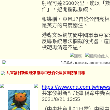
射程可達2500公里，能以「
作」，避開攔截系統。
報導稱，東風17自從公開亮
是美方的高度關注。
港媒文匯網訪問中國軍事專家
反導系統無法攔截的武器，這
標靶再清楚不過。
引用網址：https://city.udn.com/forum
共軍發射新型飛彈 稱命中幾百公里多重防護目標
https://www.cna.com.tw/new
共軍發射新型飛彈 稱命中幾
2021/8/21 13:55
（中央社台北21日電）中國中