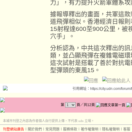
力」，有力提升火箭軍體系攻
據報導釋出的畫面，共軍這款
道飛彈相似。香港經濟日報則
15射程達600至900公里
穴手」。
分析認為，中共這次釋出的訊
類，並凸顯飛彈在複雜電磁環
這次試射是搭載了善於對抗電
型彈頭的東風15。
引用網址：https://city.udn.com/forum
第
頁／共12頁
本城市刊登之內容為作者個人自行提供上傳，不代表 udn 立場。
刊登網站廣告
︱
關於我們
︱
常見問題
︱
服務條款
︱
著作權聲明
︱
隱私權聲明
︱
客服