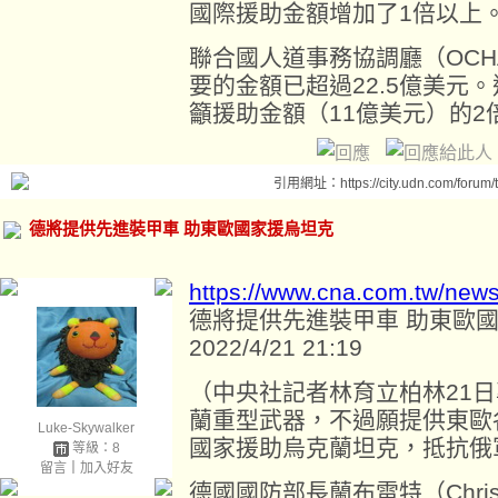
國際援助金額增加了1倍以上
聯合國人道事務協調廳（OC
要的金額已超過22.5億美元
籲援助金額（11億美元）的2
引用網址：https://city.udn.com/forum
德將提供先進裝甲車 助東歐國家援烏坦克
https://www.cna.com.tw/new
德將提供先進裝甲車 助東歐
2022/4/21 21:19
（中央社記者林育立柏林21
蘭重型武器，不過願提供東歐
Luke-Skywalker
國家援助烏克蘭坦克，抵抗俄
等級：8
留言
｜
加入好友
德國國防部長蘭布雷特（Christi