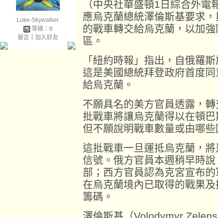
（中央社華盛頓1日綜合外電
應烏克蘭總統澤倫斯基要求，
Luke-Skywalker
的戰車轉交給烏克蘭，以加強防
等級：8
留言
｜
加入好友
區。
「紐約時報」指出，自俄羅斯
這是美國總統拜登政府首度同
給烏克蘭。
不願具名的美方官員透露，轉
批戰車將讓烏克蘭得以在頓巴
但不願說明戰車數量或由哪些
這批戰車一旦運抵烏克蘭，將
信號。俄方官員本週稍早時說
部；西方官員認為克宮宣布的
在烏克蘭境內已取得的戰果及
籌碼。
澤倫斯基（Volodymyr Ze