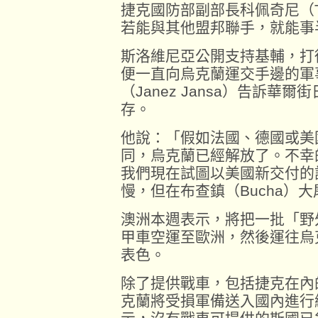
捷克國防部副部長科佩奇尼（Tom
若能與其他盟邦聯手，就能事
斯洛維尼亞公開支持基輔，打
便一直向烏克蘭運交手邊的軍
（Janez Jansa）告訴
存。
他說：「假如法國、德國或美
同，烏克蘭已經解放了。不幸
我們現在試圖以美國新交付的
慢，但在布查鎮（Bucha）
澳洲本週表示，將把一批「野外征
甲車空運至歐洲，然後運往烏
表色。
除了提供戰車，包括捷克在內
克蘭將受損軍備送入國內進行