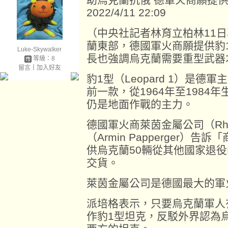
2022/4/11 22:09
（中央社記者林育立柏林11
蘭東部，德國軍火商願提供豹
Luke-Skywalker
長也強調烏克蘭需要重型武器
等級：8
留言
｜
加入好友
豹1型（Leopard 1）是德軍主
前一款，從1964年至1984
仍是地面作戰的主力。
德國軍火商萊茵金屬公司（Rhei
（Armin Papperger）告訴「
供烏克蘭50輛從其他國家退役
交貨。
萊茵金屬公司是德國最大的軍
派培格表示，只要烏克蘭軍人
作豹1型坦克，反駁外界認為