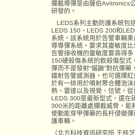
攔截導彈是由薩伯Avitroni
研發的。
LEDS系列主動防護系統包括LE
LEDS 150、LEDS 200和L
系統，該系統用於告警車輛乘
導導彈系統，要求其靈敏度比
告警接收機的靈敏度要高得多。L
150硬殺傷系統的軟殺傷型式
彈而不是發射“貓鼬”對抗彈藥，
鐳射告警感測器，也可選擇紅外
於有一排用於噴射聚合體泡沫
熱、雷達以及視覺、信號，從
LEDS 300是最新型式，
300米的距離處攔截威脅，
使動能穿甲彈藥的長杆侵徹彈
護車輛。
（北方科技資訊研究所 王桂