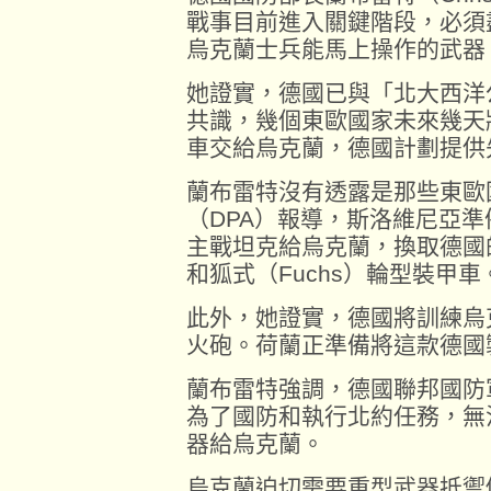
戰事目前進入關鍵階段，必須
烏克蘭士兵能馬上操作的武器
她證實，德國已與「北大西洋
共識，幾個東歐國家未來幾天
車交給烏克蘭，德國計劃提供
蘭布雷特沒有透露是那些東歐
（DPA）報導，斯洛維尼亞準
主戰坦克給烏克蘭，換取德國的
和狐式（Fuchs）輪型裝甲車
此外，她證實，德國將訓練烏克蘭
火砲。荷蘭正準備將這款德國
蘭布雷特強調，德國聯邦國防軍（
為了國防和執行北約任務，無
器給烏克蘭。
烏克蘭迫切需要重型武器抵禦