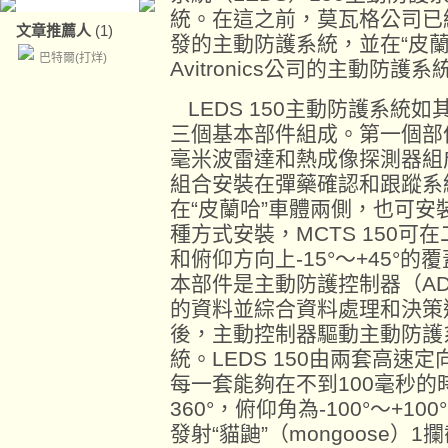
統。在這之前，莫瓦格公司已
文章推薦人
(1)
發的主動防護系統，並在“皮蘭哈”
巴特爾(打烊)
Avitronics公司的主動防護系
LEDS 150主動防護系統
三個基本部件組成。第一個部
毫米波雷達和熱成像探測器組
組合安裝在彈藥確認和跟蹤系統
在“皮蘭哈”車體兩側，也可
種方式安裝，MCTS 150可
和俯仰方向上-15°～+45°的
本部件是主動防護控制器（A
的資料並綜合資料處理和決策
後，主動控制器驅動主動防護
統。LEDS 150由兩套高速定
每一套能夠在不到100毫秒的
360°，俯仰角為-100°～+10
發射“貓鼬”（mongoose）