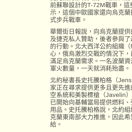
前蘇聯設計的T-72M戰車，
示，這個中歐國家還向烏克蘭提
式步兵戰車。
華爾街日報說，向烏克蘭提供
及捷克私人贊助，後者參與了
的行動。北大西洋公約組織（
心，俄烏激烈交戰的情況下，
滿足烏克蘭需求。一名波蘭資
軍火數量，一天就消耗殆盡。
北約秘書長史托騰柏格（Jens S
家正在尋求提供更多且更先進
空系統和美製標槍（Javeli
已開始向基輔當局提供燃料、
用品。史托騰柏格說，北約組
克蘭東南部大力推進，因此希
給。