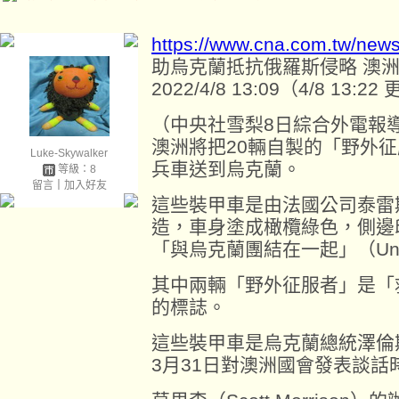
https://www.cna.com.tw/new
助烏克蘭抵抗俄羅斯侵略 澳洲
2022/4/8 13:09（4/8 13:22
（中央社雪梨8日綜合外電報
澳洲將把20輛自製的「野外征服
Luke-Skywalker
兵車送到烏克蘭。
等級：8
留言
｜
加入好友
這些裝甲車是由法國公司泰雷斯
造，車身塗成橄欖綠色，側邊
「與烏克蘭團結在一起」（United
其中兩輛「野外征服者」是「
的標誌。
這些裝甲車是烏克蘭總統澤倫斯基（V
3月31日對澳洲國會發表談