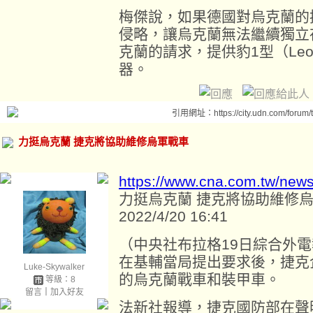
梅傑說，如果德國對烏克蘭的
侵略，讓烏克蘭無法繼續獨立
克蘭的請求，提供豹1型（Leo
器。
引用網址：https://city.udn.com/forum
力挺烏克蘭 捷克將協助維修烏軍戰車
https://www.cna.com.tw/new
力挺烏克蘭 捷克將協助維修
2022/4/20 16:41
（中央社布拉格19日綜合外
在基輔當局提出要求後，捷克
Luke-Skywalker
的烏克蘭戰車和裝甲車。
等級：8
留言
｜
加入好友
法新社報導，捷克國防部在聲