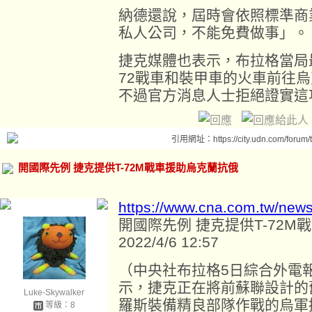
納德還說，屆時會依照標準商
私人公司，不能免費做事」。
捷克媒體也表示，布拉格當局最
72戰車和裝甲車的火車前往
不過官方消息人士拒絕證實這
引用網址：https://city.udn.com/forum
開國際先例 捷克提供T-72M戰車援助烏克蘭抗俄
https://www.cna.com.tw/new
開國際先例 捷克提供T-72
2022/4/6 12:57
（中央社布拉格5日綜合外電
示，捷克正在將前蘇聯設計的
Luke-Skywalker
羅斯裝備精良部隊作戰的烏軍
等級：8