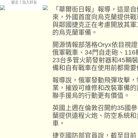
留言
｜
加入好友
「華爾街日報」報導，這是自
來，外國首度向烏克蘭提供戰
與鄰國捷克正在考慮開放其軍
的烏克蘭軍備。
開源情報部落格Oryx依目視
俄軍戰車、34門自走砲、11
23台多管火箭發射器和45輛
備和自有戰車在使用前都需要
報導說，俄軍發動飛彈攻擊，
業，摧毀可維修和改裝軍備的
聯手援烏的行動更有價值。
英國上週在倫敦召開約35國
蘭提供遠程火炮、防空系統和
車。
捷克國防部官員說，截至目前