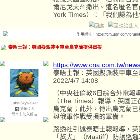
爾尼戈夫州撤出。這名匿名官
York Times）：「我們認
引用網址：https://city.udn.com/forum
泰晤士報：英國擬派裝甲車至烏克蘭提供軍援
https://www.cna.com.tw/new
泰晤士報：英國擬派裝甲車至
2022/4/7 14:08
（中央社倫敦6日綜合外電報
（The Times）報導，英
Luke-Skywalker
烏克蘭；此外，傳出烏克蘭已
等級：8
留言
｜
加入好友
與俄軍作戰受損的軍備。
路透社引述泰晤士報報導，英
「獒犬」（Mastiff）防護巡