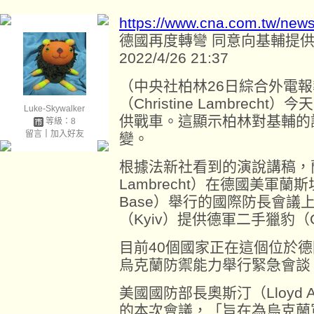
https://www.cna.com.tw/new
德國再度轉彎 同意向基輔提
2022/4/26 21:37
（中央社柏林26日綜合外電
（Christine Lambrec
Luke-Skywalker
供戰車。這顯示柏林對基輔的
等級：8
留言
｜
加入好友
變。
根據法新社看到的演說講稿，蘭布雷
Lambrecht）在德國美軍蘭斯坦
Base）舉行的國際防長會議
（Kyiv）提供德軍二手獵豹（G
目前40個國家正在這個位於
烏克蘭防禦能力舉行緊急會談
美國國防部長奧斯汀（Lloyd 
的本次會議，「旨在為烏克蘭