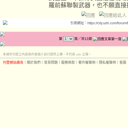
羅前蘇聯製武器，也不願直接
引用網址：https://city.udn.com/forum
第
頁／共13頁
本城市刊登之內容為作者個人自行提供上傳，不代表 udn 立場。
刊登網站廣告
︱
關於我們
︱
常見問題
︱
服務條款
︱
著作權聲明
︱
隱私權聲明
︱
客服