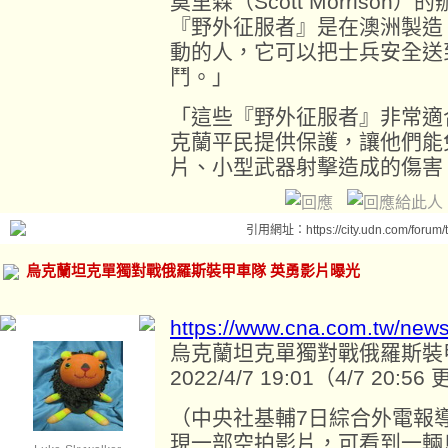
莫里森（Scott Morris
『野外征服者』是在澳洲製造
動的人，它可以把士兵安全送
鬥。」
「這些『野外征服者』非常適
克蘭平民提供保護，讓他們能
片、小型武器射擊造成的傷害
引用網址：https://city.udn.com/forum
烏克蘭坦克單獨對戰俄羅斯裝甲車隊 英勇影片曝光
https://www.cna.com.tw/new
烏克蘭坦克單獨對戰俄羅斯裝
2022/4/7 19:01（4/7 20:56
（中央社基輔7日綜合外電報導）
現一部空拍影片，可看到一輛烏