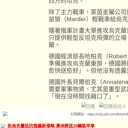
西方的坦克。
除了主力戰車，萊茵金屬公司還
鼠狼（Marder）輕戰車給烏
隨著俄軍計畫大舉進攻烏克蘭
只提供輕型反坦克飛彈的立場
蘭。
德國經濟部長哈柏克（Robert
準備進攻烏克蘭東部，德國將
愈快送愈好」。但他沒有透露
德國外長貝爾伯克（Annalena
需要軍事物資、尤其是重型武
「現在沒時間找藉口了」。
引用網址：https://city.udn.com/forum
助烏克蘭抵抗俄羅斯侵略 澳洲將送20輛裝甲車