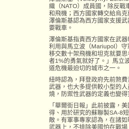
織（NATO）成員國，除反
和飛機；西方國家轉交給烏克
澤倫斯基認為西方國家支援武
要戰車。
澤倫斯基指責西方國家在武器
利用與馬立波（Mariupol
移交數十架飛機和坦克就要思
者1%的勇氣就好了。」馬立
道危機最迫切的城市之一。
紐時認為，拜登政府先前煞費
武器，也大多提供較小型的人
燒，防禦性武器的定義也變得
「華爾街日報」此前披露，美
得、用於研究的蘇聯製SA-8
敵。有軍事專家認為，在諸如
武器上，不排除美國怕在戰場