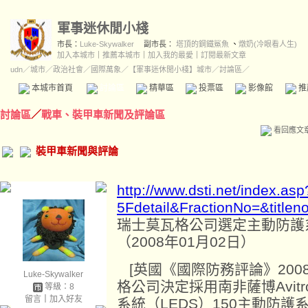
軍事迷休閒小棧
市長：
Luke-Skywalker
副市長：
塔頂的鋼鐵鯊魚
、
燉奶(冷眼看人生)
加入本城市
｜
推薦本城市
｜
加入我的最愛
｜
訂閱最新文章
udn
／
城市
／
政治社會
／
國際萬象
／
【軍事迷休閒小棧】城市
／討論區／
本城市首頁
討論區
精華區
投票區
影像館
推
討論區
／
戰車、裝甲車新聞及評論區
看回應文
裝甲車新聞與評論
http://www.dsti.net/index.
5Fdetail&FractionNo=&titl
瑞士莫瓦格公司選定主動防護
（2008年01月02日）
[英國《國際防務評論》200
Luke-Skywalker
格公司決定採用南非薩博Avitr
等級：8
留言
｜
加入好友
系統（LEDS）150主動防