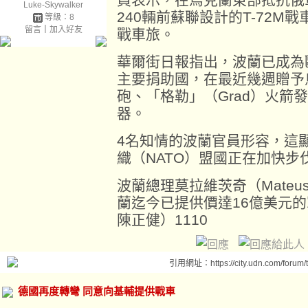
Luke-Skywalker
240輛前蘇聯設計的T-72M
等級：8
留言
｜
加入好友
戰車旅。
華爾街日報指出，波蘭已成為
主要捐助國，在最近幾週贈予烏
砲、「格勒」（Grad）火箭
器。
4名知情的波蘭官員形容，這
織（NATO）盟國正在加快
波蘭總理莫拉維茨奇（Mateusz
蘭迄今已提供價達16億美元
陳正健）1110
引用網址：https://city.udn.com/forum
德國再度轉彎 同意向基輔提供戰車