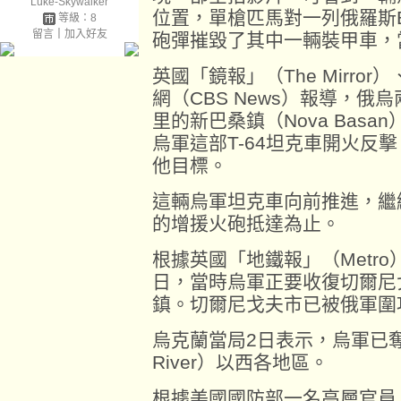
Luke-Skywalker
位置，單槍匹馬對一列俄羅斯B
等級：8
留言
｜
加入好友
砲彈摧毀了其中一輛裝甲車，
英國「鏡報」（The Mirr
網（CBS News）報導，俄
里的新巴桑鎮（Nova Bas
烏軍這部T-64坦克車開火反
他目標。
這輛烏軍坦克車向前推進，繼
的增援火砲抵達為止。
根據英國「地鐵報」（Metro
日，當時烏軍正要收復切爾尼戈夫
鎮。切爾尼戈夫市已被俄軍圍
烏克蘭當局2日表示，烏軍已奪回
River）以西各地區。
根據美國國防部一名高層官員