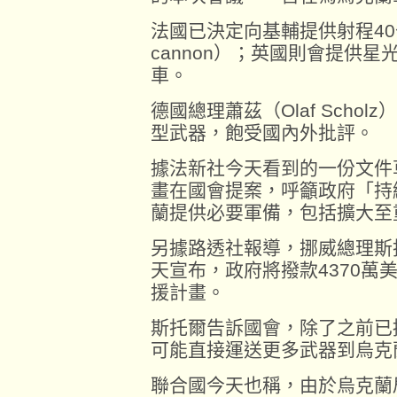
法國已決定向基輔提供射程40公
cannon）；英國則會提供星光（
車。
德國總理蕭茲（Olaf Scho
型武器，飽受國內外批評。
據法新社今天看到的一份文件
畫在國會提案，呼籲政府「持
蘭提供必要軍備，包括擴大至
另據路透社報導，挪威總理斯托爾（J
天宣布，政府將撥款4370萬
援計畫。
斯托爾告訴國會，除了之前已
可能直接運送更多武器到烏克
聯合國今天也稱，由於烏克蘭