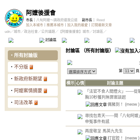
阿嬤後援會
市長：
八旬阿嬤～請政府還我公道
副市長：
Reed
加入本城市
｜
推薦本城市
｜
加入我的最愛
｜
訂閱最新文章
udn
／
城市
／
政治社會
／
公共議題
／
【阿嬤後援會】城市
／討論區／
本城市首頁
討論區
精華區
投票區
影像館
推
討論區
（
所有討論版
）
‧
所有討論版
‧
不分版
第
頁
‧
新政府新期望
標示
心情
討論主題
‧
阿嬤案情摘要
「法官不食人間煙火」——從
胸10秒獲判無罪案談起
‧
司法改革
偶豬到！
(meow )
尋找包青天-------閱「八旬阿嬤
申冤事件有感
再度敬呈 馬英九先生
打官腔！
(meow )