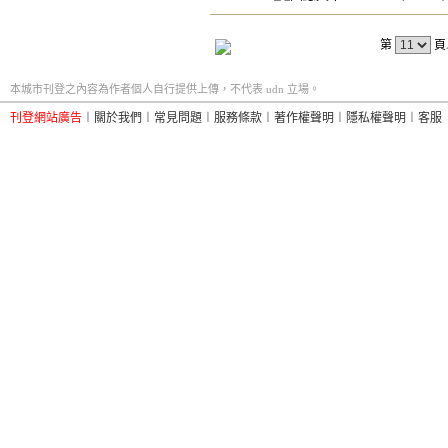
第
頁
本城市刊登之內容為作者個人自行提供上傳，不代表 udn 立場。
刊登網站廣告
︱
關於我們
︱
常見問題
︱
服務條款
︱
著作權聲明
︱
隱私權聲明
︱
客服