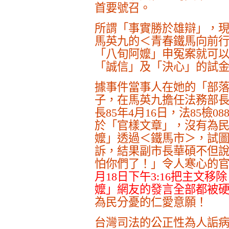
首要號召。
所謂「事實勝於雄辯」，
馬英九的＜青春鐵馬向前
「八旬阿嬤」申冤案就可
「誠信」及「決心」
的
試
據事件當事人在她的「部
子，在馬英九擔任法務部
長
85
年
4
月
16
日
，法
85
檢
08
於「官樣文章」，沒有為
嬤」透過
＜鐵馬市＞，試
訴，結果
副市長華碩不但
怕你們了！」令人寒心的
月
18
日
下午
3:16
把主文移除
嬤」網友的發言全部都被
為民分憂的仁愛意願！
台灣司法的公正性為人詬