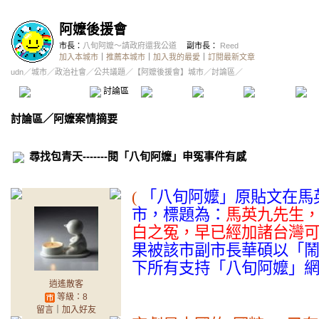
阿嬤後援會
市長：
八旬阿嬤～請政府還我公道
副市長：
Reed
加入本城市
｜
推薦本城市
｜
加入我的最愛
｜
訂閱最新文章
udn
／
城市
／
政治社會
／
公共議題
／
【阿嬤後援會】城市
／討論區／
本城市首頁
討論區
精華區
投票區
影像館
推
討論區
／
阿嬤案情摘要
尋找包青天-------閱「八旬阿嬤」申冤事件有感
(
「八旬阿嬤」原貼文在馬
市，標題為：
馬英九先生
白之冤，早已經加諸台灣
果被該市副市長華碩以「
下所有支持「八旬阿嬤」
逍遙散客
等級：8
留言
｜
加入好友