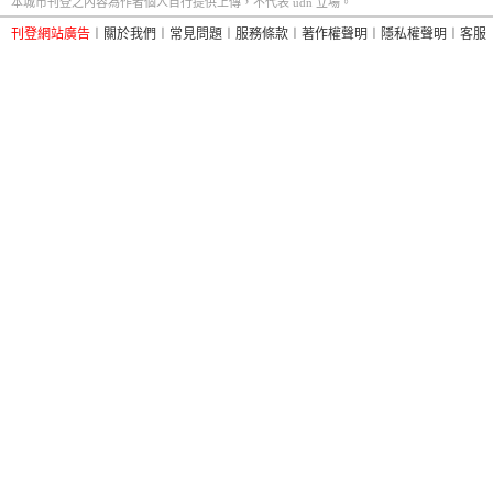
本城市刊登之內容為作者個人自行提供上傳，不代表 udn 立場。
刊登網站廣告
︱
關於我們
︱
常見問題
︱
服務條款
︱
著作權聲明
︱
隱私權聲明
︱
客服