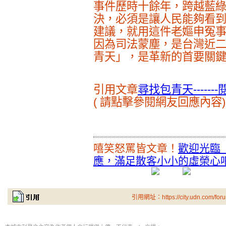
事件歷時十餘年，跨越藍
決，必須是讓人民能夠看
建議，就用這件老嫗申冤
因為司法蒙塵，是台灣近
青天」，是革新的首要關
引用文章
尋找包青天----
( 請點擊參閱網友回應內容)
嘻笑怒罵皆文章！
歡迎光臨
應，滿足散客小小的虛榮心吧
引用網址：https://city.udn.com/for