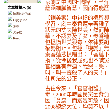
京劇是中國的“國粹”，已有
蘊涵細膩智慧，因而得能
文章推薦人
(5)
隨風逐流的廷
【鍘美案】中包拯的機智
GigglyFish
學習。劇中秦香蓮帶著稚
張爺
狀元的丈夫陳世美，然而
麥芽糖
華，不認妻及子女，秦香
Reed
包拯憤世美狠毒，依律要
權勢阻止。包拯「機變」
秦香蓮悲憤唱出：「香蓮
換，從今後我屈死也不喊
官相護有牽連。我哭、哭
叫、叫一聲殺了人的天！
住司法的公正。
古往今來，「官官相護」
毒，
2000
年時國民黨因背
因「貪腐」而岌岌可危。
2008
總統大位，均莫不以