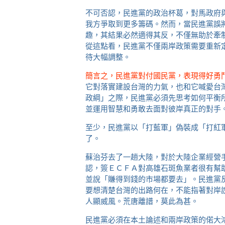
不可否認，民進黨的政治杯葛，對馬政府
我方爭取到更多籌碼。然而，當民進黨誤
趣，其結果必然適得其反，不僅無助於牽
從這點看，民進黨不僅兩岸政策需要重新
待大幅調整。
簡言之，民進黨對付國民黨，表現得好勇
它對落實建設台灣的力氣，也和它喊愛台
政綱」之際，民進黨必須先思考如何平衡
並運用智慧和勇敢去面對彼岸真正的對手
至少，民進黨以「打藍軍」偽裝成「打紅
了。
蘇治芬去了一趟大陸，對於大陸企業經營
認，簽ＥＣＦＡ對高雄石斑魚業者很有幫
並說「賺得到錢的市場都要去」。民進黨
要想清楚台灣的出路何在，不能指著對岸
人顯威風。荒唐離譜，莫此為甚。
民進黨必須在本土論述和兩岸政策的偌大