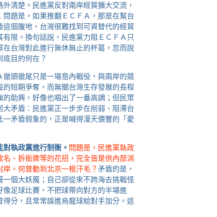
格外清楚。民進黨反對兩岸經貿擴大交流，
；問題是，如果推翻ＥＣＦＡ，那是在幫台
陸這個腹地，台灣很難找到可資替代的經貿
其有限。換句話說，民進黨力阻ＥＣＦＡ只
黨在台灣對此進行無休無止的杯葛，忽而說
到底目的何在？
Ａ徹頭徹尾只是一場島內戰役，與兩岸的競
益的短期爭奪，而無關台灣生存發展的長程
旗的助興，好像也唱出了一番高調；但民眾
偌大矛盾：民進黨正一步步在削弱、阻滯台
此一矛盾假象的，正是喊得漫天價響的「愛
能對執政黨進行制衡。
問題是，民進黨執政
改名、拆銜牌等的花招，完全皆是供內部消
對岸，何曾動到北京一根汗毛？
矛盾的是，
著一個大妖魔；自己卻從來不跨海去挑戰怪
好像足球比賽，不把球帶向對方的半場進
曾得分，且常常誤進烏龍球給對手加分。這