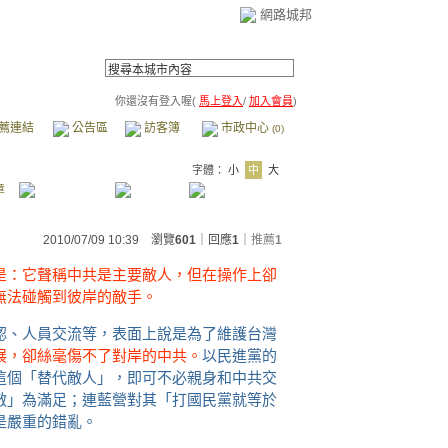
網路城邦
你還沒有登入喔(
馬上登入
/
加入會員
)
薦連結
公告區
訪客簿
市政中心
(0)
字體：
小
中
大
章
？
2010/07/09 10:39 瀏覽
601
｜回應
1
｜
推薦
1
是：它聲稱中共是主要敵人，但在操作上卻
無法碰觸到彼岸的敵手。
認、人員交流等，表面上說是為了維護台灣
展，卻絲毫傷不了對岸的中共。
以民進黨的
這個「替代敵人」，即可不必親身和中共交
敵」為滿足；連藍營對其「打國民黨就等於
是嚴重的錯亂。