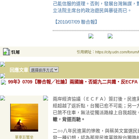
己能信服的道理。否則，發展台灣無謀，
立法院主席台的政治遊民與暴徒而已。
【2010/07/09 聯合報】
引用網址：https://city.udn.com/forum
回應文章
99年》0709【聯合報╱社論】兩國論‧否認九二共識‧反ECFA
兩岸經濟協議（ＥＣＦＡ）簽訂後，民進
經超越了返折點，台獨已愈不可能；另一
已煞不住車，無法從獨派路線上自我超脫
轍，背道而馳。
二○○八年民進黨的慘敗，與蔡英文當選
發一種幻想，認為那是民進黨跳脫台獨路
單車巨蟹坐