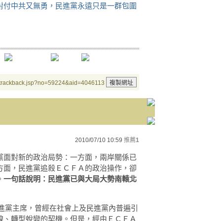
對付中共又無勇，民進黨永遠只是一群包圍
/trackback.jsp?no=59224&aid=4046113
2010/07/10 10:59
推薦
1
黨面對新的政治局勢：一方面，兩岸關係已
方面，民進黨追殺ＥＣＦＡ的政治操作，卻
。
一句話說明：民進黨已與大局大勢南轅北
民進黨主席，曾經在社會上及民進黨內普遍引
線、轉型蛻變的契機。但是，經由ＥＣＦＡ