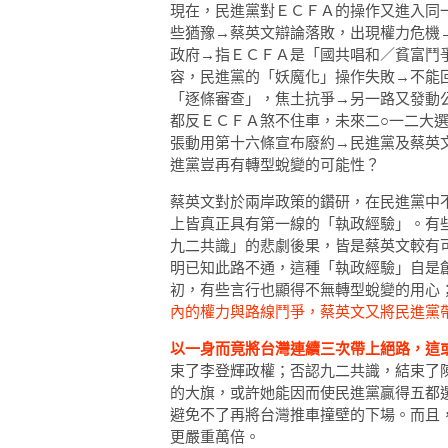
現在，民進黨對ＥＣＦＡ的操作又進入同
些猶豫→蔡英文辯論落敗，出現權力危機
政府→指ＥＣＦＡ是「國共唱和／貧富鬥
容，民進黨的「妖魔化」操作失敗→不能
「逐條審查」，焦土抗爭→另一路又發動
都反ＥＣＦＡ煞不住車，未來二○一二大
張動用第十六條宣布廢約→民進黨及蔡英
進黨豈再有轉型蛻變的可能性？
蔡英文對於兩岸政策的鑽研，在民進黨中
上皆真正具有第一線的「執政經驗」。有
九二共識」的悲劇後果，皆是蔡英文較有
明已知此路不通，這種「執政經驗」自是
初，有些言行也顯得不無轉型蛻變的用心
內的權力與路線鬥爭，蔡英文又將民進黨
以一身而竟將台灣連續三次帶上絕路，這
束了李登輝政權；否認九二共識，結束了
的大旗，或許她能因而使民進黨贏得五都
避免不了再將台灣推車撞壁的下場。而且
更嚴重萬倍。