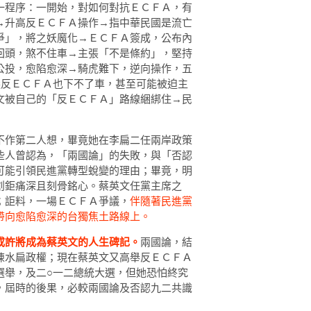
一程序：一開始，對如何對抗ＥＣＦＡ，有
→升高反ＥＣＦＡ操作→指中華民國是流亡
爭」，將之妖魔化→ＥＣＦＡ簽成，公布內
回頭，煞不住車→主張「不是條約」，堅持
公投，愈陷愈深→騎虎難下，逆向操作，五
選反ＥＣＦＡ也下不了車，甚至可能被迫主
文被自己的「反ＥＣＦＡ」路線綑綁住→民
不作第二人想，畢竟她在李扁二任兩岸政策
些人曾認為，「兩國論」的失敗，與「否認
可能引領民進黨轉型蛻變的理由；畢竟，明
創鉅痛深且刻骨銘心。蔡英文任黨主席之
；詎料，一場ＥＣＦＡ爭議，
伴隨著民進黨
帶向愈陷愈深的台獨焦土路線上。
或許將成為蔡英文的人生碑記。
兩國論，結
陳水扁政權；現在蔡英文又高舉反ＥＣＦＡ
選舉，及二○一二總統大選，但她恐怕終究
，屆時的後果，必較兩國論及否認九二共識