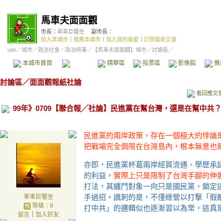
馬車夫面面觀
市長：
單車巨蟹坐
副市長：
加入本城市
｜
推薦本城市
｜
加入我的最愛
｜
訂閱最新文章
udn
／
城市
／
政治社會
／
政治時事
／
【馬車夫面面觀】城市
／討論區／
本城市首頁
討論區
精華區
投票區
影像館
推
討論區
／
面面觀報紙社論
看回應文
99年》0709【聯合報╱社論】民進黨在幫台灣，還是在幫中共
民進黨的兩岸政策，存在一個極大的悖論
把戰場完全侷限在台灣島內，根本無意也
亦即，民進黨杯葛兩岸經貿流通、學歷承
的利益，
實際上只是限制了台灣手腳的伸
打法，其纏鬥對象一向只是國民黨，鎖定
手過招。諷刺的是，不僅綠營以打擊「假
單車巨蟹坐
等級：8
打中共」的邏輯似也逐漸習以為常，這真
留言
｜
加入好友