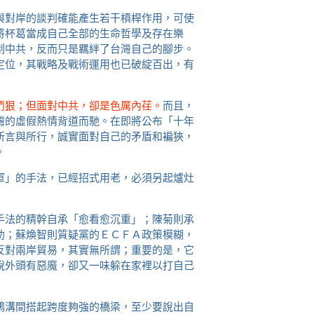
與對岸的談判確能產生若干槓桿作用，可使
將杯葛當成自己全部的生命哲學及存在樂
制中共，反而只是羈絆了台灣自己的腳步。
定位，其戰略及戰術運用也已破綻百出，有
鬥狠；但面對中共，卻是色厲內荏。
而且，
灣的虛假熱情背道而馳。在即將公布「十年
所言與所行，誠實面對自己的矛盾和褊狹，
。
軍」的手法，已經招式用老，必須另起爐灶
手法的精幹自承「愈看愈沉重」；陳菊則承
助；蘇煥智則質疑黨的ＥＣＦＡ政策模糊，
反對兩岸貿易，其實無所謂；重要的是，它
說外頭有惡魔，卻又一味躲在家裡以打自己
鴻溝間搭起跨度夠強的橋梁，至少要說出自