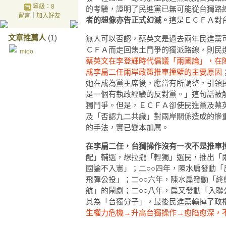
等級：8
的考驗，證明了民進黨已無可能從台獨路
留言
｜
加入好友
者的想像亦告正式幻滅。
這是ＥＣＦＡ對
文章推薦人
(1)
無人可以否認，蔡英文是過去兩年民進黨
ＣＦＡ而走回焦土鬥爭的獨派路線，則民
mioo
蔡英文在李登輝時代倡議「兩國論」，在
成李扁二任兩岸政策推車撞壁的主要原因
她在成為黨主席後，應當有所調整，引領
是一個有執政經驗的反對黨。」這句話被
獨鬥爭。但是，ＥＣＦＡ卻使民進黨及蔡
及「否認九二共識」對兩岸關係造成的慘
的手法，實已變本加厲。
在李扁二任，台獨操作沒有一次不是推車
配」輔選，想拉攏「輕獨」選民，推出「
國論不入憲」；二○○四年，陳水扁發動
飛彈公投」；二○○六年，陳水扁發動「
航」的鬧劇；二○○八年，扁又發動「入
其為「台獨分子」，最後民進黨輸掉了政
生權力危機→升高台獨操作→愈陷愈深，