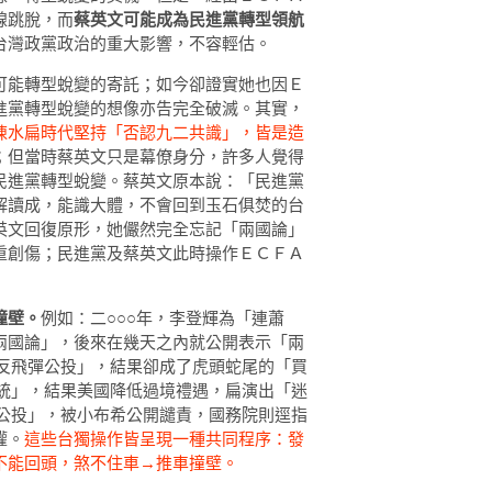
線跳脫，而
蔡英文可能成為民進黨轉型領航
台灣政黨政治的重大影響，不容輕估。
可能轉型蛻變的寄託；如今卻證實她也因Ｅ
進黨轉型蛻變的想像亦告完全破滅。其實，
陳水扁時代堅持「否認九二共識」，皆是造
；但當時蔡英文只是幕僚身分，許多人覺得
民進黨轉型蛻變。蔡英文原本說：「民進黨
解讀成，能識大體，不會回到玉石俱焚的台
英文回復原形，她儼然完全忘記「兩國論」
重創傷；民進黨及蔡英文此時操作ＥＣＦＡ
撞壁。
例如：二○○○年，李登輝為「連蕭
兩國論」，後來在幾天之內就公開表示「兩
「反飛彈公投」，結果卻成了虎頭蛇尾的「買
終統」，結果美國降低過境禮遇，扁演出「迷
聯公投」，被小布希公開譴責，國務院則逕指
權。
這些台獨操作皆呈現一種共同程序：發
不能回頭，煞不住車→推車撞壁。