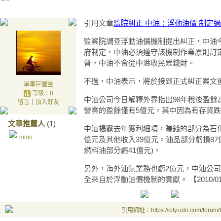
引用文章
監院糾正 中油：浮動油價 制定
監察院調查浮動油價機制提出糾正，中油
府制定，中油必須遵守該機制作業原則訂
督，中油不會從中溢收民眾錢財。
不過，中油表示，將於接到正式糾正案文
單車巨蟹坐
等級：8
中油公司今日解釋外界指出98年稅後盈餘高
留言
｜
加入好友
營業的盈餘僅有5億元，其中因為有存貨跌
文章推薦人
(1)
中油揭露去年獲利細項，賺錢的部分為石化
mioo
億元及其他收入39億元。油品部分虧損87
燃料油部分虧41億元)。
另外，海外油氣業務也虧2億元，中油公司
全來自於浮動油價機制的貢獻。
【2010/
引用網址：https://city.udn.com/forum