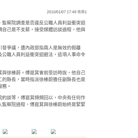
2010/01/07 17:49
推薦
1
，監察院調查是否違反公職人員利益衝突迴
調自己是不支薪，接受媒體訪談過程，他與
引發爭議，遭內政部指兩人是無效的假離
及公職人員利益衝突迴避法，這項人事命令
萁與徐榛蔚。傅崑萁會前受訪時說，他自己
工的縣長，當時指派徐榛蔚擔任副縣長也是
服務。
院約談等，傅崑萁頻頻回以，中央有任何作
入監察院過程，傅崑萁與徐榛蔚始終是緊緊