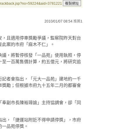
/trackback.jsp?no=59224&aid=3781221
2010/01/07 08:54
推薦
1
安，且適用停車獎勵爭議，監察院昨天對台
查此案的市府「麻木不仁」。
決議，將暫停核發「一品苑」使用執照，停
十至一百萬售價計算，約五億元，將研究追
行記者會指出，「元大一品苑」建地約一千
車獎勵；但根據市府九十五年二月的都審會
「奉副市長陳裕璋諭」主持協調會，卻「同
指出，「捷運站附近不得申請停獎」，市府
的一品苑停獎。