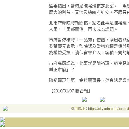
監委指出，當時是陳裕璋核定此案，「馬
麼大的利益、又涉及總統府維安，不應只
北市府昨晚發新聞稿，點名此事是陳裕璋
人馬，「馬郝關係」再次成為話題。
市府暫停核發「一品苑」使照，購屋者能
委葉慶元表示，監院認為當初容積是錯誤
為權益受損，消保官會介入，容積不夠的
市府高層認為，此事就是陳裕璋、范良銹
糾正市府」？
陳裕璋現任第一金控董事長、范良銹是公
【2010/01/07 聯合報】
引用網址：https://city.udn.com/forum