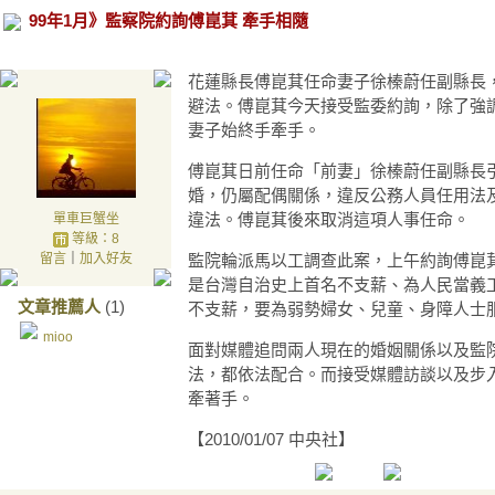
99年1月》監察院約詢傅崑萁 牽手相隨
花蓮縣長傅崑萁任命妻子徐榛蔚任副縣長
避法。傅崑萁今天接受監委約詢，除了強
妻子始終手牽手。
傅崑萁日前任命「前妻」徐榛蔚任副縣長
婚，仍屬配偶關係，違反公務人員任用法
違法。傅崑萁後來取消這項人事任命。
單車巨蟹坐
等級：8
留言
｜
加入好友
監院輪派馬以工調查此案，上午約詢傅崑
是台灣自治史上首名不支薪、為人民當義
文章推薦人
(1)
不支薪，要為弱勢婦女、兒童、身障人士
mioo
面對媒體追問兩人現在的婚姻關係以及監
法，都依法配合。而接受媒體訪談以及步
牽著手。
【2010/01/07 中央社】