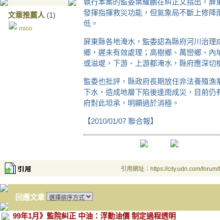
執行本案的監委葉耀鵬在糾正文指出，屏
發揮指揮救災功能，但氣象局不斷上修降
文章推薦人
(1)
低。
mioo
屏東縣各地淹水，監委認為縣府河川治理
鄉，遲未有效處理；高樹鄉、萬巒鄉、內
或溢堤，下游、上游都淹水，縣府應深切
監委也批評，縣政府長期放任非法養殖漁
下水，造成地層下陷後逢雨成災，目前仍
府對此坦承，明顯過於消極。
【2010/01/07 聯合報】
引用網址：https://city.udn.com/forum
回應文章
99年1月》監院糾正 中油：浮動油價 制定過程透明