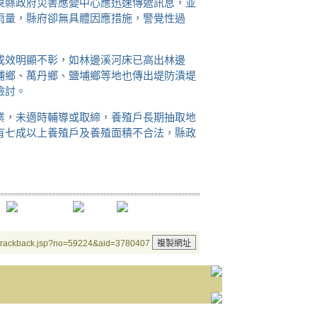
東縣政府災害應變中心應迅速傳遞訊息，並
雨量，縣府卻無具體因應措施，警覺性過
成效明顯不彰，如林邊溪河床已高出林邊
埔鄉、萬丹鄉、鹽埔鄉等地也傳出堤防潰堤
檢討。
業，未適時輔導或取締，養殖戶長期抽取地
有七成以上養殖戶及養殖面積不合法，縣政
/trackback.jsp?no=59224&aid=3780407