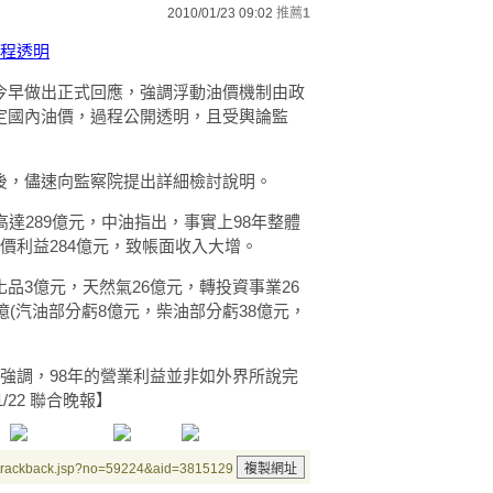
2010/01/23 09:02
推薦
1
過程透明
今早做出正式回應，強調浮動油價機制由政
定國內油價，過程公開透明，且受輿論監
後，儘速向監察院提出詳細檢討說明。
達289億元，中油指出，事實上98年整體
價利益284億元，致帳面收入大增。
品3億元，天然氣26億元，轉投資事業26
億(汽油部分虧8億元，柴油部分虧38億元，
強調，98年的營業利益並非如外界所說完
01/22 聯合晚報】
/trackback.jsp?no=59224&aid=3815129