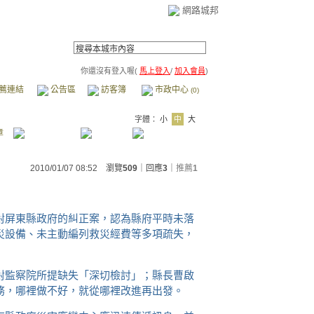
網路城邦
你還沒有登入喔(
馬上登入
/
加入會員
)
薦連結
公告區
訪客簿
市政中心
(0)
字體：
小
中
大
章
2010/01/07 08:52 瀏覽
509
｜回應
3
｜
推薦
1
對屏東縣政府的糾正案，認為縣府平時未落
災設備、未主動編列救災經費等多項疏失，
對監察院所提缺失「深切檢討」；縣長曹啟
務，哪裡做不好，就從哪裡改進再出發。