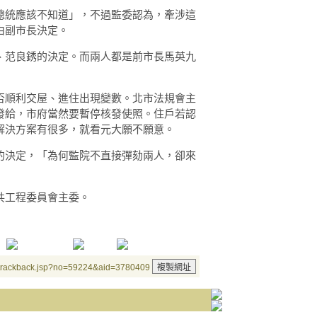
總統應該不知道」，不過監委認為，牽涉這
由副市長決定。
、范良銹的決定。而兩人都是前市長馬英九
否順利交屋、進住出現變數。北市法規會主
發給，市府當然要暫停核發使照。住戶若認
解決方案有很多，就看元大願不願意。
的決定，「為何監院不直接彈劾兩人，卻來
共工程委員會主委。
/trackback.jsp?no=59224&aid=3780409