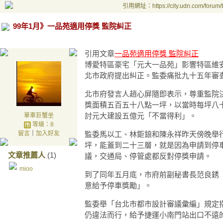
引用網址：https://city.udn.com/forum
99年1月》一品苑適用停獎 監院糾正
引用文章
一品苑適用停獎 監院糾正
博愛特區豪宅「元大一品苑」影響特區維
北市政府提出糾正。監委痛批九十五年審
北市府發言人趙心屏隨即表示，尊重監院
獎面積五百五十八點一坪，以當時每坪八
討元大建設五億元「不當得利」。
單車巨蟹坐
等級：8
留言
｜
加入好友
監委馬以工、林鉅鋃和陳永祥昨天傍晚舉
坪，能蓋到二十三層，就是因為申請到停
文章推薦人
(1)
議，交通局、停管處都反對停獎申請。
mioo
到了同年五月底，市府前副秘書長范良銹
意給予停車獎勵」。
監委舉「台北市都市設計審議彙編」規定
仍違法而行，給予捷運小南門站出口不遠