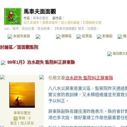
馬車夫面面觀
市長：
單車巨蟹坐
副市長：
加入本城市
｜
推薦本城市
｜
加入我的最愛
｜
訂閱最新文章
udn
／
城市
／
政治社會
／
政治時事
／
【馬車夫面面觀】城市
／討論區／
本城市首頁
討論區
精華區
投票區
影像館
推
討論區
／
面面觀監院
看回應文
99年1月》治水疏失 監院糾正屏東縣
引用文章
治水疏失 監院糾正屏東縣
八八水災屏東是重災區，監察院昨天通過
實災害防救訓練，又未積極維護並充實救
予以糾正。
屏東縣副縣長鍾佳濱昨晚表示，縣府會針
單車巨蟹坐
鴻也多次說，做好重建工作是他最重要任
等級：8
留言
｜
加入好友