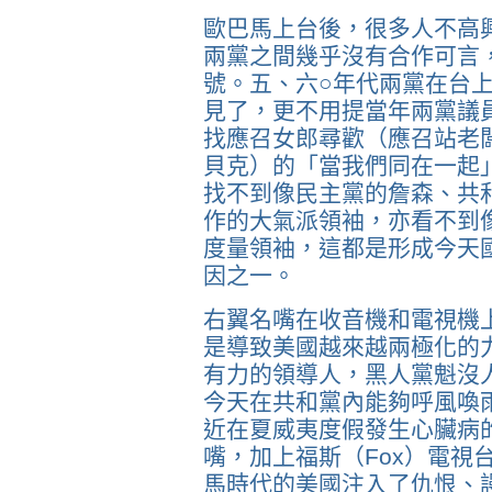
歐巴馬上台後，很多人不高
兩黨之間幾乎沒有合作可言
號。五、六○年代兩黨在台
見了，更不用提當年兩黨議
找應召女郎尋歡（應召站老
貝克）的「當我們同在一起
找不到像民主黨的詹森、共
作的大氣派領袖，亦看不到
度量領袖，這都是形成今天
因之一。
右翼名嘴在收音機和電視機
是導致美國越來越兩極化的
有力的領導人，黑人黨魁沒
今天在共和黨內能夠呼風喚
近在夏威夷度假發生心臟病
嘴，加上福斯（Fox）電視
馬時代的美國注入了仇恨、