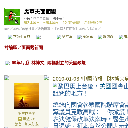
馬車夫面面觀
市長：
單車巨蟹坐
副市長：
加入本城市
｜
推薦本城市
｜
加入我的最愛
｜
訂閱最新文章
udn
／
城市
／
政治社會
／
政治時事
／
【馬車夫面面觀】城市
／討論區／
本城市首頁
討論區
精華區
投票區
影像館
推
討論區
／
面面觀新聞
99年1月》林博文--兩極對立的美國政壇
2010-01-06 /
中國時報
【林博文
歐巴馬上台後，
美國
國會
詛咒的地方！
總統向國會參眾兩院聯席會
黨議員竟敢高喊：「你撒謊
單車巨蟹坐
表決健保改革法案時，醫生
等級：8
留言
｜
加入好友
員湯姆．柯本竟然公開表示