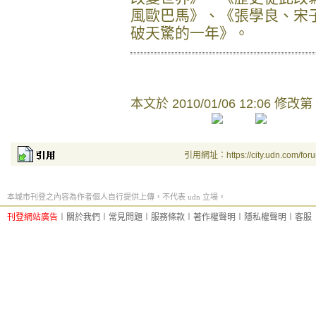
風歐巴馬》、《張學良、宋子
破天驚的一年》。
本文於
2010/01/06 12:06 修改第
引用網址：https://city.udn.com/for
本城市刊登之內容為作者個人自行提供上傳，不代表 udn 立場。
刊登網站廣告
︱
關於我們
︱
常見問題
︱
服務條款
︱
著作權聲明
︱
隱私權聲明
︱
客服