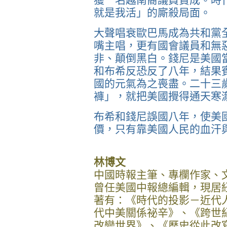
就是我活」的廝殺局面。
大聲唱衰歐巴馬成為共和黨
嘴主唱，更有國會議員和無
非、顛倒黑白。錢尼是美國
和布希反恐反了八年，結果
國的元氣為之喪盡。二十三
褲」，就把美國攪得通天寒
布希和錢尼誤國八年，使美
價，只有靠美國人民的血汗
林博文
中國時報主筆、專欄作家、
曾任美國中報總編輯，現居
著有：《時代的投影－近代
代中美關係祕辛》、《跨世
改變世界》、《歷史從此改