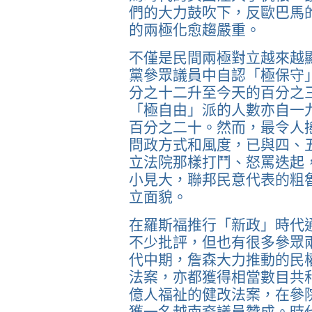
們的大力鼓吹下，反歐巴馬
的兩極化愈趨嚴重。
不僅是民間兩極對立越來越
黨參眾議員中自認「極保守
分之十二升至今天的百分之
「極自由」派的人數亦自一
百分之二十。然而，最令人
問政方式和風度，已與四、
立法院那樣打鬥、怒罵迭起
小見大，聯邦民意代表的粗
立面貌。
在羅斯福推行「新政」時代
不少批評，但也有很多參眾
代中期，詹森大力推動的民
法案，亦都獲得相當數目共
億人福祉的健改法案，在參
獲一名越南裔議員贊成。時