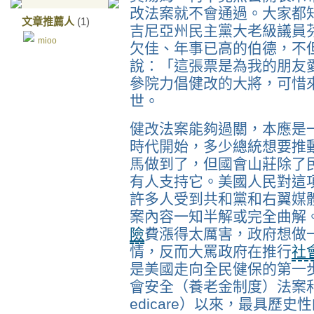
改法案就不會通過。大家都
文章推薦人
(1)
吉尼亞州民主黨大老級議員
mioo
欠佳、年事已高的伯德，不
說：「這張票是為我的朋友
參院力倡健改的大將，可惜
世。
健改法案能夠過關，本應是
時代開始，多少總統想要推
馬做到了，但國會山莊除了
有人支持它。美國人民對這
許多人受到共和黨和右翼媒
案內容一知半解或完全曲解
險
費漲得太厲害，政府想做
情，反而大罵政府在推行
社
是美國走向全民健保的第一
會安全（養老金制度）法案
edicare）以來，最具歷史