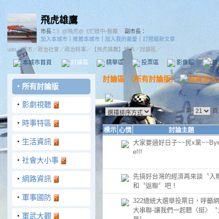
飛虎雄鷹
市長：
》@飛虎@《忙碌中-暫離
副市長：
加入本城市
｜
推薦本城市
｜
加入我的最愛
｜
訂閱最新文章
udn
／
城市
／
政治社會
／
政治時事
／
【飛虎雄鷹】城市
／討論區／
本城市首頁
討論區
精華區
投票區
影像館
推
討論區
（
所有討論版
）
‧
所有討論版
‧
影劇視聽
第
頁
‧
時事特區
標示
心情
討論主題
‧
生活資訊
大家要過好日子~~民x黨~~Bye
e!!!
‧
社會大小事
先搞好台灣的經濟再來談〝入
‧
網路資訊
和〝返聯〞吧！
‧
軍事國防
322總統大選舉投票日，呼籲
大串聯-讓我們一起聽〈挺〉〝
‧
軍武大觀