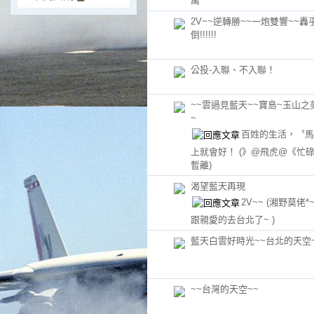
萬〞
2V~~逆轉勝~~一炮雙響~~轟
倒!!!!!!
公投-入聯、不入聯！
~~雲過見藍天~~寶島~玉山之
~
百姓的生活，〝馬
上就會好！
(》@飛虎@《忙碌
暫離)
渴望藍天再現
2V~~
(湘野莫佬*
跟親愛的去台北了~ )
藍天白雲好時光~~台北的天空
~~台灣的天空~~