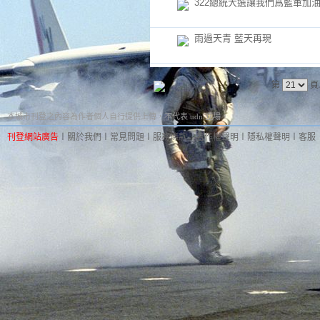
322總統大選讓我們爲藍軍加
雨過天青 藍天再現
第
頁
本城市刊登之內容為作者個人自行提供上傳，不代表 udn 立場。
刊登網站廣告
︱
關於我們
︱
常見問題
︱
服務條款
︱
著作權聲明
︱
隱私權聲明
︱
客服