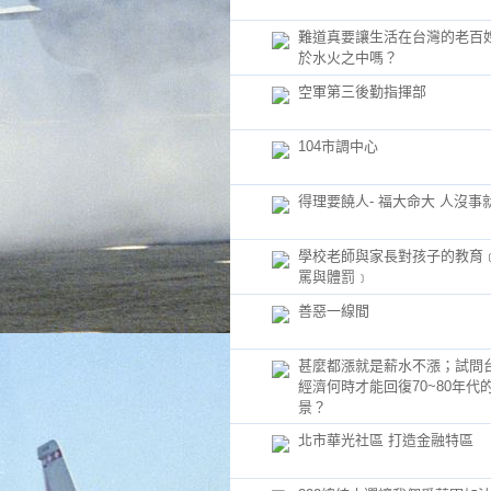
難道真要讓生活在台灣的老百
於水火之中嗎？
空軍第三後勤指揮部
104市調中心
得理要饒人- 福大命大 人沒事
學校老師與家長對孩子的教育
罵與體罰﹞
善惡一線間
甚麼都漲就是薪水不漲；試問
經濟何時才能回復70~80年代
景？
北市華光社區 打造金融特區