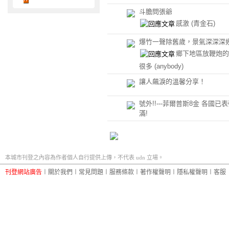
斗膽問張爺
感激
(青金石)
爆竹一聲除舊歲，景氣深深深
鄉下地區放鞭炮的
很多
(anybody)
讓人飆淚的溫馨分享！
號外!!---菲爾普斯8金 各國已
滿!
本城市刊登之內容為作者個人自行提供上傳，不代表 udn 立場。
刊登網站廣告
︱
關於我們
︱
常見問題
︱
服務條款
︱
著作權聲明
︱
隱私權聲明
︱
客服