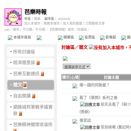
芭樂時報
市長：
張爺
副市長：
anybody
加入本城市
｜
推薦本城市
｜
加入我的最愛
｜
訂閱最新文章
udn
／
城市
／
不分類
／
不分類
／
【芭樂時報】城市
／討論區／
本城市首頁
討論區
精華區
投票區
影像館
推
討論區
／
雜文
‧
所有討論版
‧
經濟隨意談
‧
芭樂互動通訊
標示
心情
討論主題
‧
雜文
哪一國的同胞愛？
‧
自由開講
看了《葉問》系列之後
前天去看了《新少
‧
網路城邦筆戰爭議實
(張爺)
錄
傻笑話
‧
芭樂精神關懷收容所
笑到咳嗽
(筆記阿