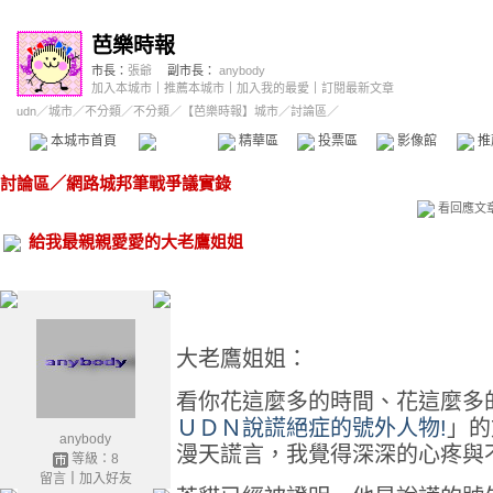
芭樂時報
市長：
張爺
副市長：
anybody
加入本城市
｜
推薦本城市
｜
加入我的最愛
｜
訂閱最新文章
udn
／
城市
／
不分類
／
不分類
／
【芭樂時報】城市
／討論區／
本城市首頁
討論區
精華區
投票區
影像館
推
討論區
／
網路城邦筆戰爭議實錄
看回應文
給我最親親愛愛的大老鷹姐姐
大老鷹姐姐：
看你花這麼多的時間、花這麼多
ＵＤＮ說謊絕症的號外人物!
」的
anybody
漫天謊言，我覺得深深的心疼與
等級：8
留言
｜
加入好友