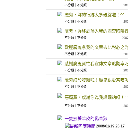
不分類
｜
不分類
20
魔鬼，妳的行跡太多破綻啦！^^
不分類
｜
不分類
20
魔鬼，妳終於落入我的圈套陷阱裡
不分類
｜
不分類
200
歡迎魔鬼拿我的文章去比對心之光
不分類
｜
不分類
20
感謝魔鬼幫忙我宣傳文章點閱率呀
不分類
｜
不分類
20
魔鬼終於發飆啦！魔鬼很愛茶喵呢
不分類
｜
不分類
20
惡魔黨，感謝你為我設網站呀！^
不分類
｜
不分類
20
一隻披著羊皮的偽善狼
2008/01/19 23:17