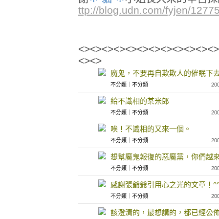
ttp://blog.udn.com/fyjen/1277
<><><><><><><><><><><><>
<><>
魔鬼，不要再自欺欺人的催眠下
不分類
｜
不分類
20
給不識相的某米郎
不分類
｜
不分類
20
唉！不識相的又來一個。
不分類
｜
不分類
20
想幫魔鬼報復的惡魔黨，你們越
不分類
｜
不分類
20
感謝張爺爺引用心之光的文章！^
不分類
｜
不分類
20
該澄清的，最想講的，都已經公