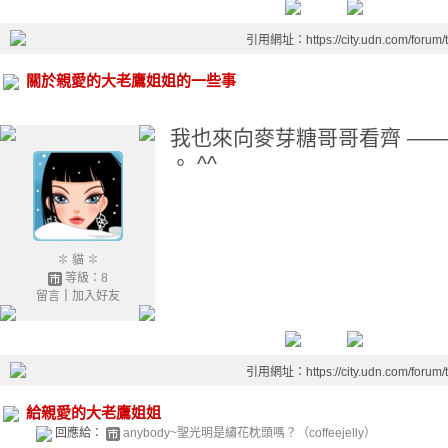
引用網址：https://city.udn.com/forum
關於親愛的大老鷹姐姐的一些事
我也來向麥芽糖哥哥看齊 —
。 ^^
✽ 貓 ✽
等級：8
留言
｜
加入好友
引用網址：https://city.udn.com/forum
給親愛的大老鷹姐姐
回應給：
anybody~聖光明是繡花枕頭嗎？（coffeejelly）