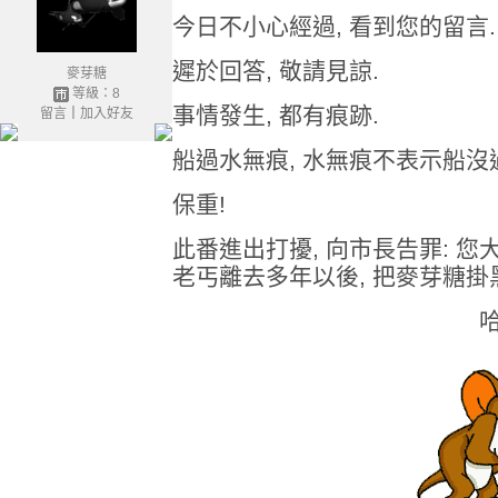
今日不小心經過, 看到您的留言.
遲於回答, 敬請見諒.
麥芽糖
等級：8
事情發生, 都有痕跡.
留言
｜
加入好友
船過水無痕, 水無痕不表示船沒
保重!
此番進出打擾, 向市長告罪: 您
老丐離去多年以後, 把麥芽糖掛
哈