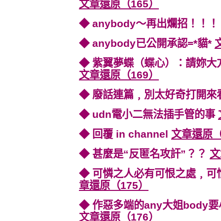
文章還原（165）
◆ anybody～再出爛招！！
◆ anybody已公開承認=*貓*
◆ 紫翼夢蝶（蝶心）：請妳大
文章還原（169）
◆ 廢話連篇﹐別太好奇打開來
◆ udn電小二無法插手管的事
◆ 回覆 in channel
文章還原（
◆ 甚麼是“反匿名攻訐”？？
文
◆ 可憐之人必有可恨之處﹐
章還原（175）
◆ 作惡多端的any大姐bod
文章還原（176）