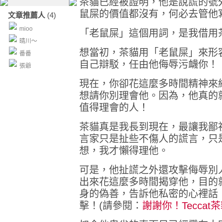
茶貓已經被證明，他是說謊的號
鼠屎的價值都沒有，何必去管他
文章推薦人
(4)
mioo
「老鼠屎」這個用詞，是我借用
晴川～
想當初，茶貓用「老鼠屎」來形
番番
自己辯駁，任由他侮辱污衊你！
張爺
現在，你卻花這麼多時間精神來
想請你別理會他。因為，他真的
值得理會的人！
茶貓真是我長到現在，最讓我鄙
言家只是扯些不傷人的謊言，只
想，我才懶得理他。
可是，他扯謊之外還攻擊侮辱別
出來花這麼多時間揭穿他，目的
身的偽善，告訴他私密的心裡話
擊！(請參閱：
謝謝你！Tecca