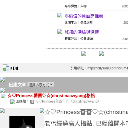
時事評論
｜
人物
200
零價值的負面高推薦
休閒生活
｜
偶像追星
20
城邦的深綠與深藍
時事評論
｜
公共議題
200
引用網址：https://city.udn.com/forum
回應文章
☆♡Princess蕾蕾♡☆(christinacwyang)格格
回應給：
☆♡Princess蕾蕾♡☆（christinacwyang）
☆♡Princess蕾蕾♡☆(christin
老丐經過高人指點, 已經離開本