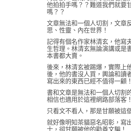
他拍拍手嗎？？
難道我們就要
嗎？？
文章無法和一個人切割，
文章
思、性靈、內在世界！
記得有個名作家林清玄，
他寫
生哲理。林清玄無論演講或是
本書都大賣。
後來，林清玄被踢爆，實際上
後，他的書沒人買，輿論和讀
寫出來的東西已經不值得一顧
書和文章是無法和一個人切割
相信也適用於這裡網路部落客
只看文不看人，
那是甘願被這
就好像明知茶貓惡名昭彰，
寫
士，
卻甘願被他的勸善文騙！