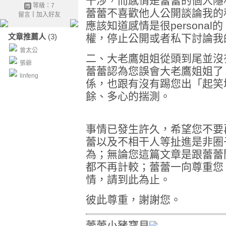
干涉，而感情是蕾蕾的個人隱
等級：7
蕾蕾不喜歡他人公開談論我的
留言
｜
加入好友
應該知道感情是很persona
文章推薦人
(3)
權，停止公開或者私下討論我
曾太公
二、大老鷹姐姐從頭到尾並沒
張爺
蕾蕾認為您誤會大老鷹姐姐了
linfeng
係，也跟有沒有踢您出「起笑
餘、多心的揣測。
事情已發生許久，希望您不要
蕾以及不相干人等扯進是非圈
為；無論您這篇文章是跟蕾蕾
都不再計較；蕾蕾一向尊重您
情，請到此為止。
彼此尊重，謝謝您。
蕾蕾小豬寶貝