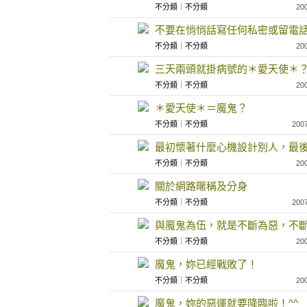
不分類
｜
不分類
20
不要在悄悄話寫任何私密或留電
不分類
｜
不分類
20
三天兩頭就掛病號的＊愛天使＊
不分類
｜
不分類
20
＊愛天使＊＝魔鬼？
不分類
｜
不分類
200
最初懷著什麼心機設計別人，最
不分類
｜
不分類
20
關於網路暱稱及分身
不分類
｜
不分類
200
與魔鬼為伍，就是不斷為惡，不
不分類
｜
不分類
20
魔鬼，妳已經戰敗了！
不分類
｜
不分類
20
魔鬼，妳的惡運就要降臨啦！^^