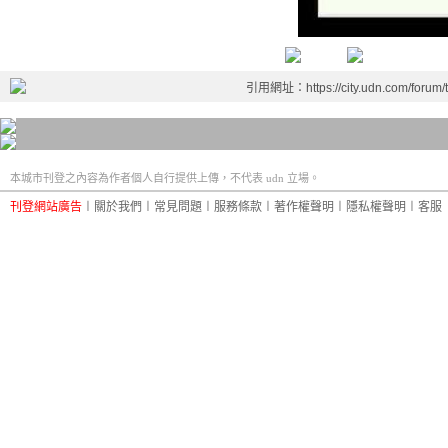
引用網址：https://city.udn.com/forum
本城市刊登之內容為作者個人自行提供上傳，不代表 udn 立場。
刊登網站廣告
︱
關於我們
︱
常見問題
︱
服務條款
︱
著作權聲明
︱
隱私權聲明
︱
客服