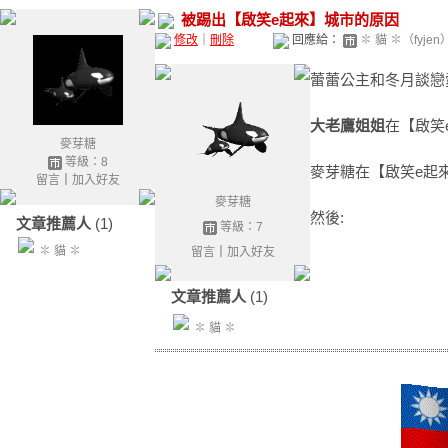
被踢出【啟笑e起來】城市的原因
修改
｜
刪除
回應給：
✽ 貓 ✽（fyjen
蕾蕾公主和冬月談戀
大老鷹姐姐
在【啟笑
麥芽糖
等級：8
麥芽糖在【啟笑e起
留言
｜
加入好友
麥芽糖
然後:
文章推薦人
(1)
等級：7
✽ 貓 ✽
留言
｜
加入好友
文章推薦人
(1)
✽ 貓 ✽