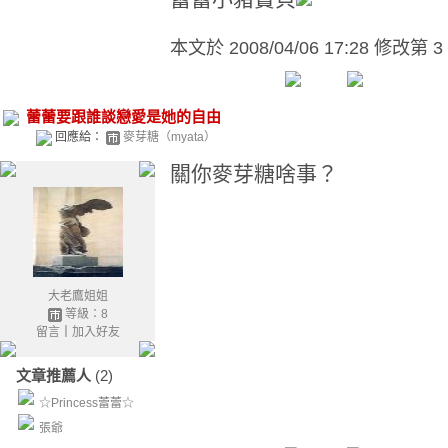
本文於
2008/04/06 17:28 修改第 3
蕾蕾要跟誰談戀愛是她的自由
回應給：
麥芽糖（myata）
關你麥芽糖啥事？
大老鷹姐姐
等級：8
留言
｜
加入好友
文章推薦人
(2)
☆Princess蕾蕾☆
張爺